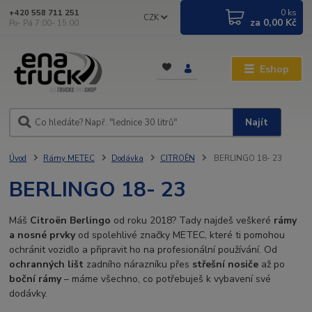
0
ks
+420 558 711 251
CZK
za
0,00 Kč
Po- Pá 7:00- 15:00
Eshop
Najít
Úvod
Rámy METEC
Dodávka
CITROËN
BERLINGO 18- 23
BERLINGO 18- 23
Máš
Citroën Berlingo
od roku 2018? Tady najdeš veškeré
rámy
a nosné prvky
od spolehlivé značky METEC, které ti pomohou
ochránit vozidlo a připravit ho na profesionální používání. Od
ochranných lišt
zadního nárazníku přes
střešní nosiče
až po
boční rámy
– máme všechno, co potřebuješ k vybavení své
dodávky.