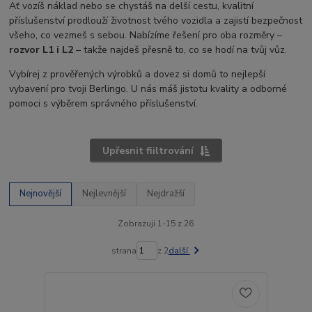
Ať vozíš náklad nebo se chystáš na delší cestu, kvalitní
příslušenství prodlouží životnost tvého vozidla a zajistí bezpečnost
všeho, co vezmeš s sebou. Nabízíme řešení pro oba rozměry –
rozvor L1 i L2
– takže najdeš přesně to, co se hodí na tvůj vůz.
Vybírej z prověřených výrobků a dovez si domů to nejlepší
vybavení pro tvoji Berlingo. U nás máš jistotu kvality a odborné
pomoci s výběrem správného příslušenství.
Upřesnit fiiltrování
Nejnovější
Nejlevnější
Nejdražší
Zobrazuji 1-15 z 26
strana
z 2
další