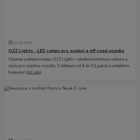
03
.
02
.
2025
OZZ Lights - LED rampy pro osobní a off-road vozidla
Objevte světelné rampy OZZ Lights – ideální kombinace výkonu a
stylu pro všechna vozidla. S délkami od 8 do 52 palců a unikátními
funkcemi!
číst celé