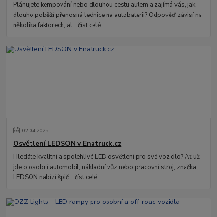
Plánujete kempování nebo dlouhou cestu autem a zajímá vás, jak
dlouho poběží přenosná lednice na autobaterii? Odpověď závisí na
několika faktorech, al...
číst celé
02
.
04
.
2025
Osvětlení LEDSON v Enatruck.cz
Hledáte kvalitní a spolehlivé LED osvětlení pro své vozidlo? Ať už
jde o osobní automobil, nákladní vůz nebo pracovní stroj, značka
LEDSON nabízí špič...
číst celé