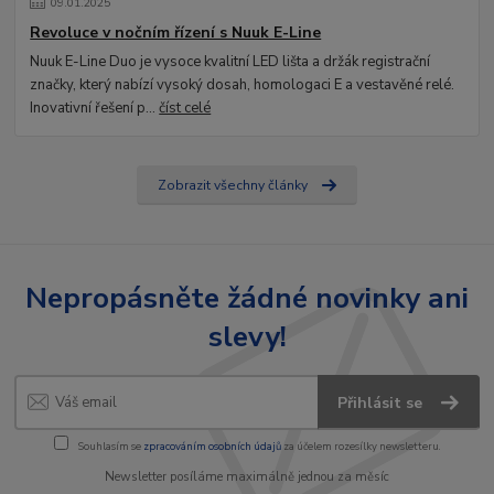
09
.
01
.
2025
Revoluce v nočním řízení s Nuuk E-Line
Nuuk E-Line Duo je vysoce kvalitní LED lišta a držák registrační
značky, který nabízí vysoký dosah, homologaci E a vestavěné relé.
Inovativní řešení p...
číst celé
Zobrazit všechny články
Nepropásněte žádné novinky ani
slevy!
Přihlásit se
Souhlasím se
zpracováním osobních údajů
za účelem rozesílky newsletteru.
Newsletter posíláme maximálně jednou za měsíc