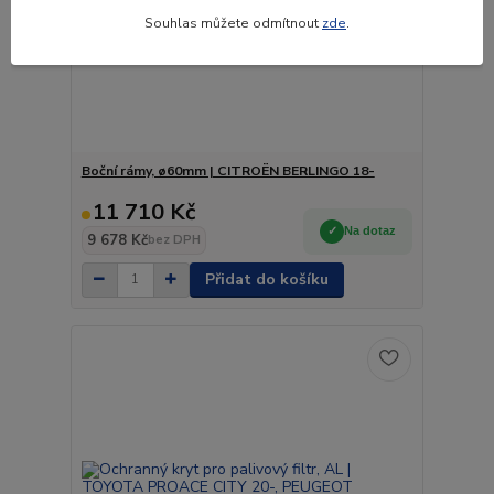
Souhlas můžete odmítnout
zde
.
Boční rámy, ø60mm | CITROËN BERLINGO 18-
11 710 Kč
Na dotaz
9 678 Kč
bez DPH
Přidat do košíku