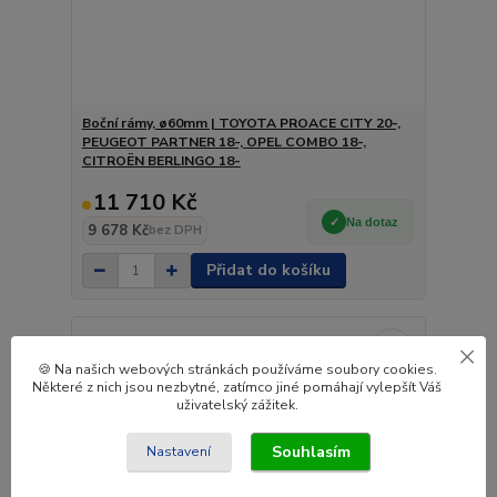
Boční rámy, ø60mm | TOYOTA PROACE CITY 20-,
PEUGEOT PARTNER 18-, OPEL COMBO 18-,
CITROËN BERLINGO 18-
11 710 Kč
Na dotaz
9 678 Kč
bez DPH
Přidat do košíku
🍪 Na našich webových stránkách používáme soubory cookies.
Některé z nich jsou nezbytné, zatímco jiné pomáhají vylepšít Váš
uživatelský zážitek.
Souhlasím
Nastavení