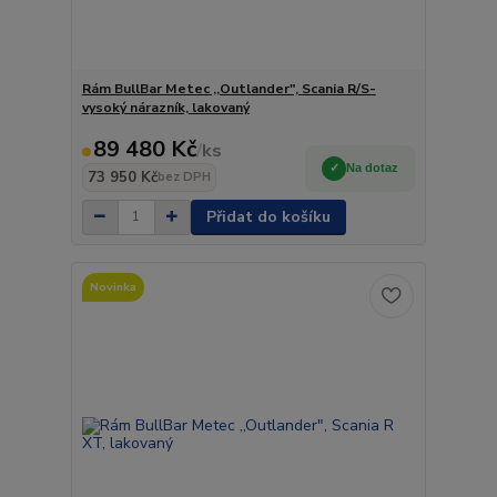
Rám BullBar Metec ,,Outlander", Scania R/S-
vysoký nárazník, lakovaný
89 480 Kč
/
ks
Na dotaz
73 950 Kč
bez DPH
Přidat do košíku
Novinka