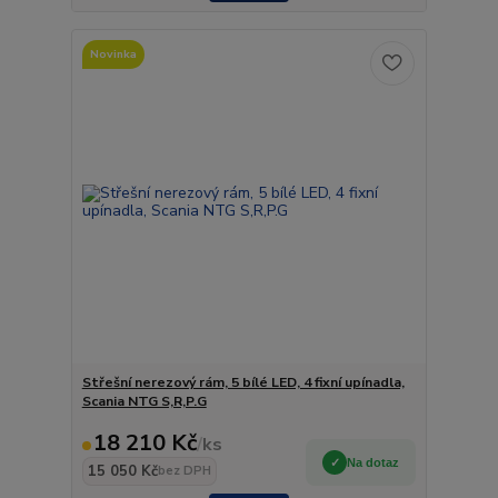
Novinka
Střešní nerezový rám, 5 bílé LED, 4 fixní upínadla,
Scania NTG S,R,P.G
18 210 Kč
/
ks
Na dotaz
15 050 Kč
bez DPH