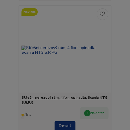
Novinka
Střešní nerezový rám, 4 fixní upínadla, Scania NTG
S,R,P.G
Na dotaz
/
ks
Detail