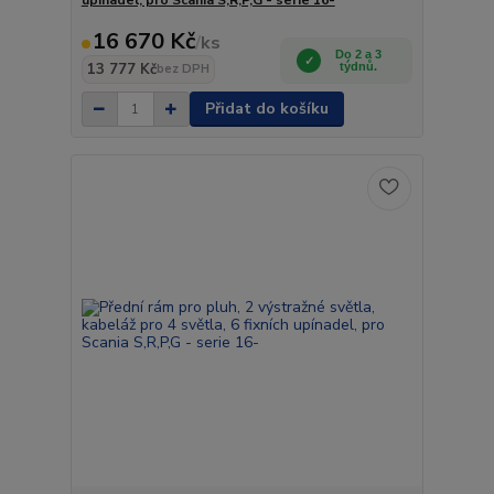
upínadel, pro Scania S,R,P,G - serie 16-
16 670 Kč
/
ks
Do 2 a 3
13 777 Kč
týdnů.
bez DPH
Přidat do košíku