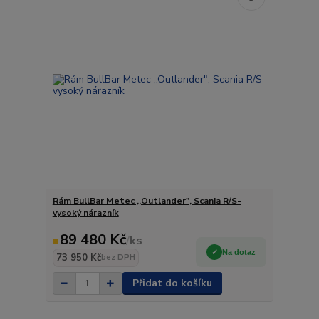
Rám BullBar Metec ,,Outlander", Scania R/S-
vysoký nárazník
89 480 Kč
/
ks
Na dotaz
73 950 Kč
bez DPH
Přidat do košíku