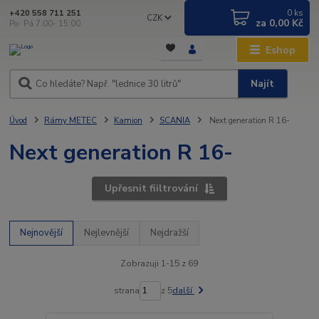
0
ks
+420 558 711 251
CZK
za
0,00 Kč
Po- Pá 7:00- 15:00
Eshop
Najít
Úvod
Rámy METEC
Kamion
SCANIA
Next generation R 16-
Next generation R 16-
Upřesnit fiiltrování
Nejnovější
Nejlevnější
Nejdražší
Zobrazuji 1-15 z 69
strana
z 5
další