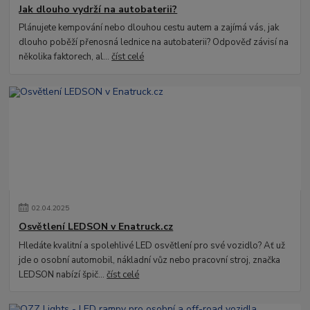
Jak dlouho vydrží na autobaterii?
Plánujete kempování nebo dlouhou cestu autem a zajímá vás, jak
dlouho poběží přenosná lednice na autobaterii? Odpověď závisí na
několika faktorech, al...
číst celé
02
.
04
.
2025
Osvětlení LEDSON v Enatruck.cz
Hledáte kvalitní a spolehlivé LED osvětlení pro své vozidlo? Ať už
jde o osobní automobil, nákladní vůz nebo pracovní stroj, značka
LEDSON nabízí špič...
číst celé