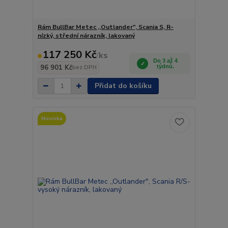
Rám BullBar Metec ,,Outlander", Scania S, R-
nízký, střední nárazník, lakovaný
117 250 Kč
/
ks
Do 3 až 4
96 901 Kč
týdnů.
bez DPH
Přidat do košíku
Novinka