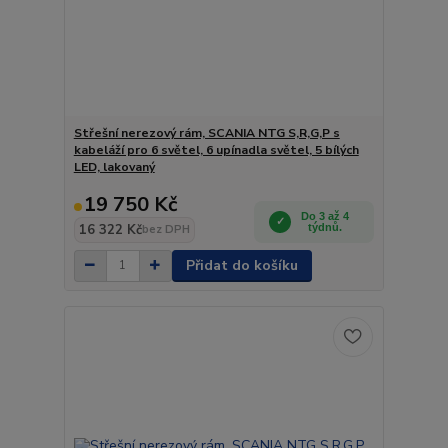
Střešní nerezový rám, SCANIA NTG S,R,G,P s
kabeláží pro 6 světel, 6 upínadla světel, 5 bílých
LED, lakovaný
19 750 Kč
Do 3 až 4
16 322 Kč
týdnů.
bez DPH
Přidat do košíku