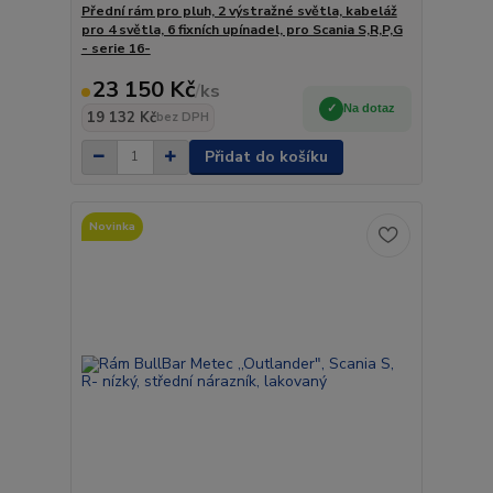
Přední rám pro pluh, 2 výstražné světla, kabeláž
pro 4 světla, 6 fixních upínadel, pro Scania S,R,P,G
- serie 16-
23 150 Kč
/
ks
Na dotaz
19 132 Kč
bez DPH
Přidat do košíku
Novinka