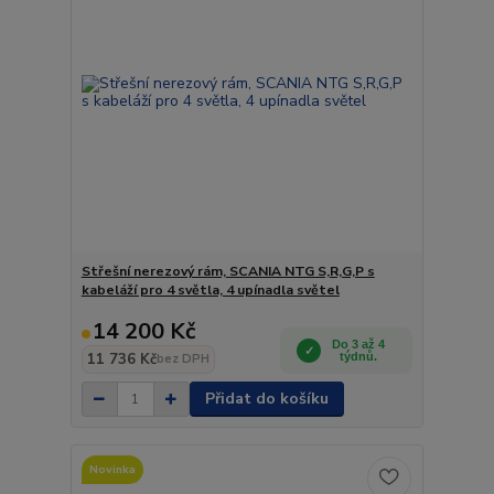
Střešní nerezový rám, SCANIA NTG S,R,G,P s
kabeláží pro 4 světla, 4 upínadla světel
14 200 Kč
Do 3 až 4
11 736 Kč
týdnů.
bez DPH
Přidat do košíku
Novinka