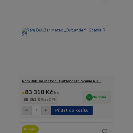
Rám BullBar Metec ,,Outlander", Scania R XT
83 310 Kč
/
ks
Na dotaz
68 851 Kč
bez DPH
Přidat do košíku
Novinka