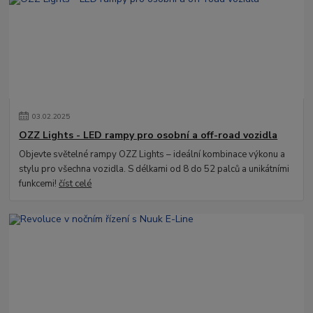
03
.
02
.
2025
OZZ Lights - LED rampy pro osobní a off-road vozidla
Objevte světelné rampy OZZ Lights – ideální kombinace výkonu a
stylu pro všechna vozidla. S délkami od 8 do 52 palců a unikátními
funkcemi!
číst celé