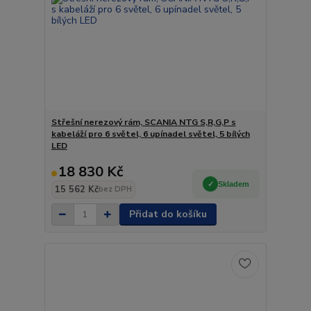
Střešní nerezový rám, SCANIA NTG S,R,G,P s
kabeláží pro 6 světel, 6 upínadel světel, 5 bílých
LED
18 830 Kč
Skladem
15 562 Kč
bez DPH
Přidat do košíku