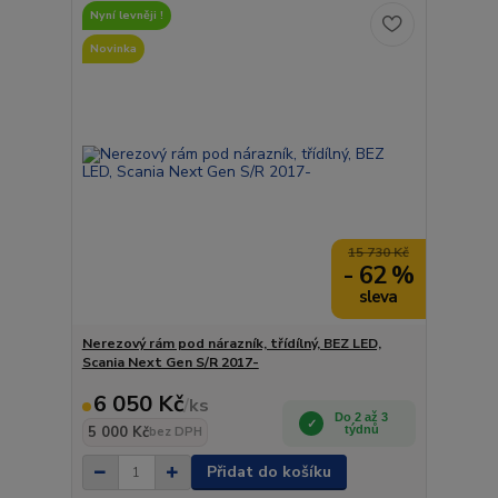
Nyní levněji !
Novinka
15 730 Kč
- 62 %
Nerezový rám pod nárazník, třídílný, BEZ LED,
Scania Next Gen S/R 2017-
6 050 Kč
/
ks
Do 2 až 3
5 000 Kč
týdnů
bez DPH
Přidat do košíku