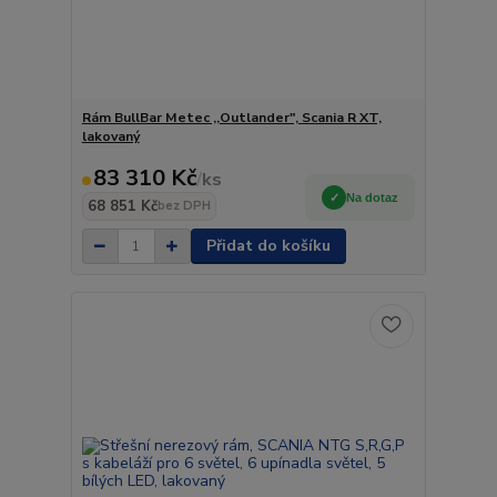
Rám BullBar Metec ,,Outlander", Scania R XT,
lakovaný
83 310 Kč
/
ks
Na dotaz
68 851 Kč
bez DPH
Přidat do košíku