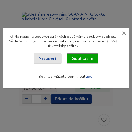
🍪 Na našich webových stránkách používáme soubory cookies.
Některé z nich jsou nezbytné, zatímco jiné pomáhají vylepšít Váš
uživatelský zážitek.
Souhlasím
Nastavení
Střešní nerezový rám, SCANIA NTG S,R,G,P s
kabeláží pro 6 světel, 6 upínadla světel
Souhlas můžete odmítnout
zde
.
15 120 Kč
Do 3 až 4
12 496 Kč
týdnů.
bez DPH
Přidat do košíku