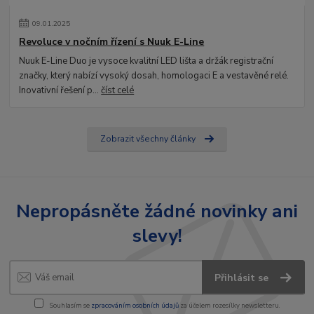
09
.
01
.
2025
Revoluce v nočním řízení s Nuuk E-Line
Nuuk E-Line Duo je vysoce kvalitní LED lišta a držák registrační
značky, který nabízí vysoký dosah, homologaci E a vestavěné relé.
Inovativní řešení p...
číst celé
Zobrazit všechny články
Nepropásněte žádné novinky ani
slevy!
Přihlásit se
Souhlasím se
zpracováním osobních údajů
za účelem rozesílky newsletteru.