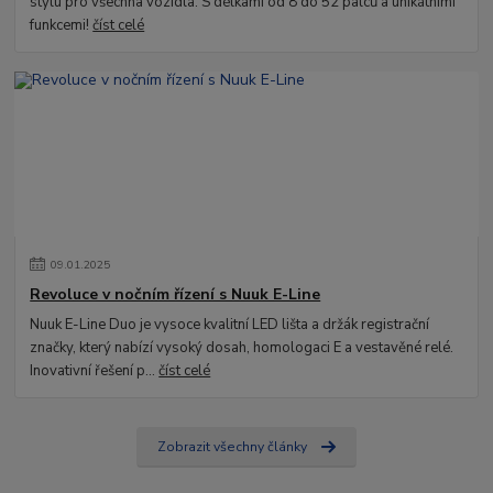
stylu pro všechna vozidla. S délkami od 8 do 52 palců a unikátními
funkcemi!
číst celé
09
.
01
.
2025
Revoluce v nočním řízení s Nuuk E-Line
Nuuk E-Line Duo je vysoce kvalitní LED lišta a držák registrační
značky, který nabízí vysoký dosah, homologaci E a vestavěné relé.
Inovativní řešení p...
číst celé
Zobrazit všechny články