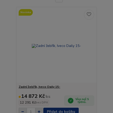
Novinka
Zadní žebřík, Iveco Daily 15-
14 872 Kč
/
ks
Více než 5
12 291 Kč
týdnů.
bez DPH
Přidat do košíku