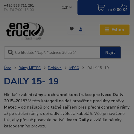
0
ks
+420 558 711 251
CZK
za
0,00 Kč
Po- Pá 7:00- 15:00
Eshop
Najít
Úvod
Rámy METEC
Dodávka
IVECO
DAILY 15- 19
DAILY 15- 19
Hledáš kvalitní
rámy a ochranné konstrukce pro Iveco Daily
2015–2019
? V této kategorii najdeš prověřené produkty značky
Metec
– od nášlapů pro tažné zařízení přes přední ochranné rámy
až po střešní rámy s upínadly světel a kabeláží. Vše je navrženo
tak, aby přesně pasovalo na tvůj
Iveco Daily
a zvládlo nároky
každodenního provozu.