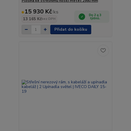
Plošina ke střešnímu nosiči Metec 2980 mm
15 930 Kč
/
ks
Do 2 a 3
13 165 Kč
týdnů.
bez DPH
Přidat do košíku