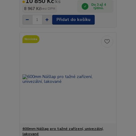
10 850 Kč
/
ks
Do 3 až 4
8 967 Kč
týdnů.
bez DPH
Přidat do košíku
Novinka
600mm Nášlap pro tažné zařízení, univezální,
lakované