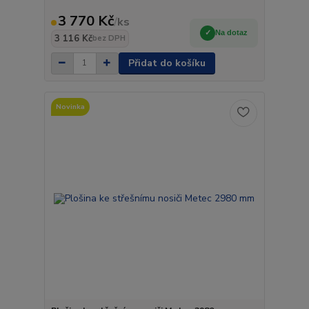
3 770 Kč
/
ks
Na dotaz
3 116 Kč
bez DPH
Přidat do košíku
Novinka