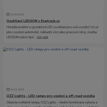
02
.
04
.
2025
Osvětlení LEDSON v Enatruck.cz
Hledáte kvalitní a spolehlivé LED osvětlení pro své vozidlo? Ať už
jde o osobní automobil, nákladní vůz nebo pracovní stroj, značka
LEDSON nabízí špič...
číst celé
03
.
02
.
2025
OZZ Lights - LED rampy pro osobní a off-road vozidla
Objevte světelné rampy OZZ Lights – ideální kombinace výkonu a