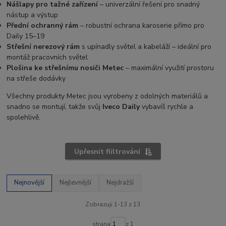
Nášlapy pro tažné zařízení
– univerzální řešení pro snadný
nástup a výstup
Přední ochranný rám
– robustní ochrana karoserie přímo pro
Daily 15–19
Střešní nerezový rám
s upínadly světel a kabeláží – ideální pro
montáž pracovních světel
Plošina ke střešnímu nosiči Metec
– maximální využití prostoru
na střeše dodávky
Všechny produkty Metec jsou vyrobeny z odolných materiálů a
snadno se montují, takže svůj
Iveco Daily
vybavíš rychle a
spolehlivě.
Upřesnit fiiltrování
Nejnovější
Nejlevnější
Nejdražší
Zobrazuji 1-13 z 13
strana
z 1