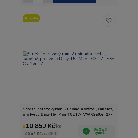
Novinka
Střešní nerezový rám, 2 upínadla světel, kabeláž,
pro Iveco Daily 15-, Man TGE 17-, VW Crafter 17-
10 850 Kč
/
ks
Do 2 a 3
8 967 Kč
týdnů.
bez DPH