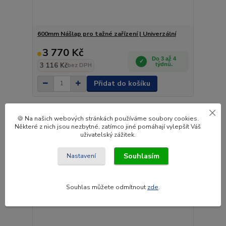
600mm Nášlap pro tažné zařízení | Univerzální
3 770 Kč
Do 3 až 4
3 116 Kč
týdnů.
bez DPH
Přidat do košíku
🍪 Na našich webových stránkách používáme soubory cookies.
Některé z nich jsou nezbytné, zatímco jiné pomáhají vylepšít Váš
uživatelský zážitek.
Souhlasím
Nastavení
Souhlas můžete odmítnout
zde
.