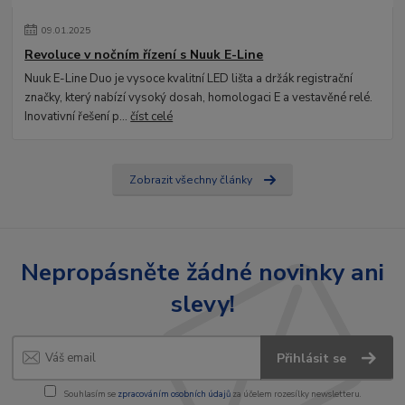
09
.
01
.
2025
Revoluce v nočním řízení s Nuuk E-Line
Nuuk E-Line Duo je vysoce kvalitní LED lišta a držák registrační
značky, který nabízí vysoký dosah, homologaci E a vestavěné relé.
Inovativní řešení p...
číst celé
Zobrazit všechny články
Nepropásněte žádné novinky ani
slevy!
Přihlásit se
Souhlasím se
zpracováním osobních údajů
za účelem rozesílky newsletteru.