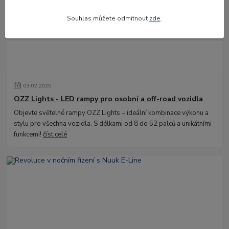
Souhlas můžete odmítnout
zde
.
03
.
02
.
2025
OZZ Lights - LED rampy pro osobní a off-road vozidla
Objevte světelné rampy OZZ Lights – ideální kombinace výkonu a
stylu pro všechna vozidla. S délkami od 8 do 52 palců a unikátními
funkcemi!
číst celé