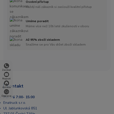
Osobní přístup
Každý náš zákazník si zaslouží kvalitní přístup
Umíme poradit
Máme více než 10ti leté zkušenosti v oboru
Až 95% zboží skladem
Snažíme se pro Vás držet zboží skladem
Zavolat
Napsat
Kontakt
Adresa
Doprava
Po- Pá 7:00- 15:00
Enatruck s.r.o.
Ul. Jablunkovská 851
737 01 Český Těšín