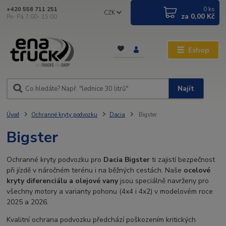
0
ks
+420 558 711 251
CZK
za
0,00 Kč
Po- Pá 7:00- 15:00
Eshop
Najít
Úvod
Ochranné kryty podvozku
Dacia
Bigster
Bigster
Ochranné kryty podvozku pro
Dacia Bigster
ti zajistí bezpečnost
při jízdě v náročném terénu i na běžných cestách. Naše
ocelové
kryty diferenciálu a olejové vany
jsou speciálně navrženy pro
všechny motory a varianty pohonu (4x4 i 4x2) v modelovém roce
2025 a 2026.
Kvalitní ochrana podvozku předchází poškozením kritických