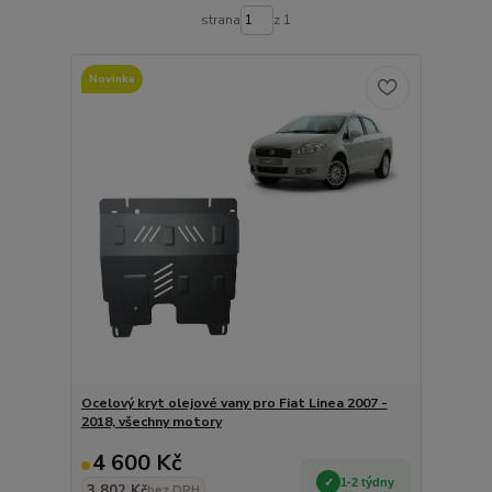
strana
z 1
Novinka
Ocelový kryt olejové vany pro Fiat Linea 2007 -
2018, všechny motory
4 600 Kč
1-2 týdny
3 802 Kč
bez DPH