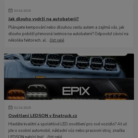
03
.
04
.
2025
Jak dlouho vydrží na autobaterii?
Plánujete kempování nebo dlouhou cestu autem a zajímá vás, jak
dlouho poběží přenosná lednice na autobaterii? Odpověď závisí na
několika faktorech, al...
číst celé
02
.
04
.
2025
Osvětlení LEDSON v Enatruck.cz
Hledáte kvalitní a spolehlivé LED osvětlení pro své vozidlo? Ať už
jde o osobní automobil, nákladní vůz nebo pracovní stroj, značka
LEDSON nabízí špič...
číst celé