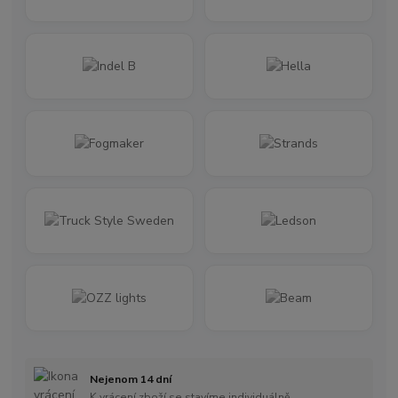
Nejenom 14 dní
K vrácení zboží se stavíme individuálně