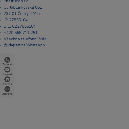
Enatruck s.r.o.
Ul. Jablunkovská 851
737 01 Český Těšín
IČ: 27855104
DIČ: CZ27855104
+420 558 711 251
Všechna telefonní čísla
📩 Napsat na WhatsApp
Zavolat
Napsat
Adresa
Doprava