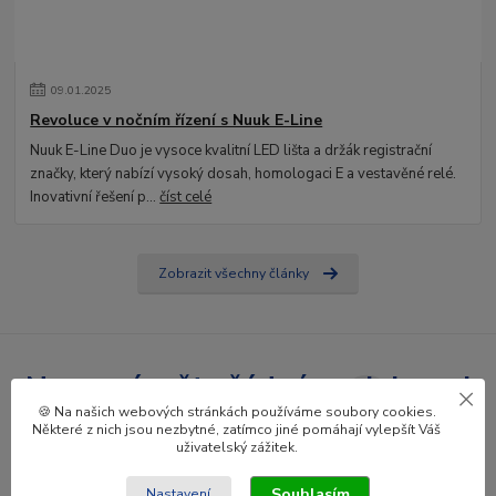
09
.
01
.
2025
Revoluce v nočním řízení s Nuuk E-Line
Nuuk E-Line Duo je vysoce kvalitní LED lišta a držák registrační
značky, který nabízí vysoký dosah, homologaci E a vestavěné relé.
Inovativní řešení p...
číst celé
Zobrazit všechny články
Nepropásněte žádné novinky ani
🍪 Na našich webových stránkách používáme soubory cookies.
slevy!
Některé z nich jsou nezbytné, zatímco jiné pomáhají vylepšít Váš
uživatelský zážitek.
Přihlásit se
Souhlasím
Nastavení