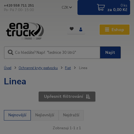
0
ks
+420 558 711 251
CZK
za
0,00 Kč
Po- Pá 7:00- 15:00
Eshop
Najít
Úvod
Ochranné kryty podvozku
Fiat
Linea
Linea
Upřesnit fiiltrování
Nejnovější
Nejlevnější
Nejdražší
Zobrazuji 1-1 z 1