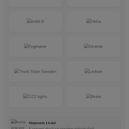
Nejenom 14 dní
K vrácení zboží se stavíme individuálně