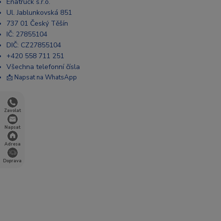
Enatruck s.r.o.
Ul. Jablunkovská 851
737 01 Český Těšín
IČ: 27855104
DIČ: CZ27855104
+420 558 711 251
Všechna telefonní čísla
📩 Napsat na WhatsApp
Zavolat
Napsat
Adresa
Doprava