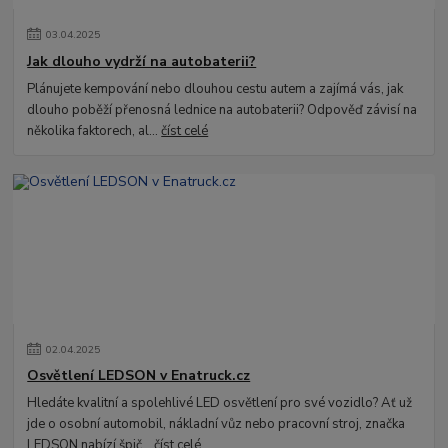
03
.
04
.
2025
Jak dlouho vydrží na autobaterii?
Plánujete kempování nebo dlouhou cestu autem a zajímá vás, jak
dlouho poběží přenosná lednice na autobaterii? Odpověď závisí na
několika faktorech, al...
číst celé
02
.
04
.
2025
Osvětlení LEDSON v Enatruck.cz
Hledáte kvalitní a spolehlivé LED osvětlení pro své vozidlo? Ať už
jde o osobní automobil, nákladní vůz nebo pracovní stroj, značka
LEDSON nabízí špič...
číst celé