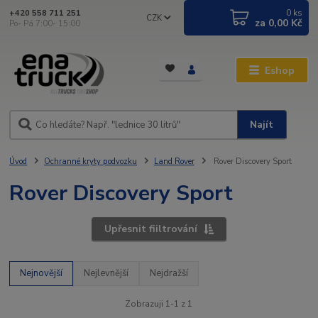
0
ks
+420 558 711 251
CZK
za
0,00 Kč
Po- Pá 7:00- 15:00
Eshop
Najít
Úvod
Ochranné kryty podvozku
Land Rover
Rover Discovery Sport
Rover Discovery Sport
Upřesnit fiiltrování
Nejnovější
Nejlevnější
Nejdražší
Zobrazuji 1-1 z 1