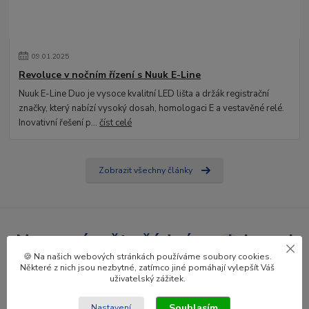
09
.
01
.
2025
Revoluce v nočním řízení s Nuuk E-Line
Nuuk E-Line Duo je vysoce kvalitní LED lišta a držák registrační
značky, který nabízí vysoký dosah, homologaci E a vestavěné relé.
Inovativní řešení p...
číst celé
Zobrazit všechny články
Nepropásněte žádné novinky ani
🍪 Na našich webových stránkách používáme soubory cookies.
slevy!
Některé z nich jsou nezbytné, zatímco jiné pomáhají vylepšít Váš
uživatelský zážitek.
Přihlásit se
Souhlasím
Nastavení