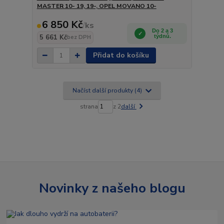
MASTER 10- 19, 19-, OPEL MOVANO 10-
6 850 Kč
/
ks
Do 2 a 3
5 661 Kč
týdnů.
bez DPH
Přidat do košíku
Načíst další produkty (4)
strana
z 2
další
Novinky z našeho blogu