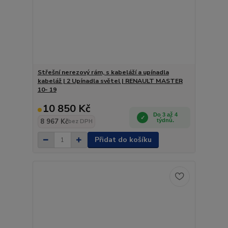
Střešní nerezový rám, s kabeláží a upínadla
kabeláž | 2 Upínadla světel | RENAULT MASTER
10- 19
10 850 Kč
Do 3 až 4
8 967 Kč
týdnů.
bez DPH
Přidat do košíku