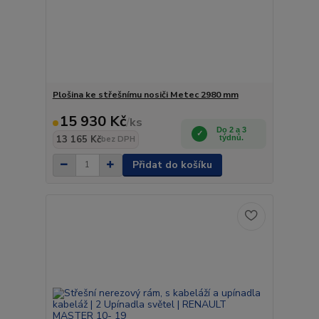
Plošina ke střešnímu nosiči Metec 2980 mm
15 930 Kč
/
ks
Do 2 a 3
13 165 Kč
týdnů.
bez DPH
Přidat do košíku