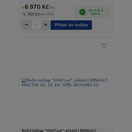
6 970 Kč
/
ks
Do 3 až 4
5 760 Kč
týdnů.
bez DPH
Přidat do košíku
Boční nášlap "VANTour", přední | RENAULT