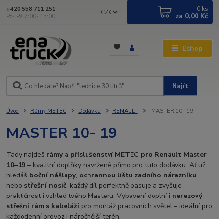
0
ks
+420 558 711 251
CZK
za
0,00 Kč
Po- Pá 7:00- 15:00
Eshop
Najít
Úvod
Rámy METEC
Dodávka
RENAULT
MASTER 10- 19
MASTER 10- 19
Tady najdeš
rámy a příslušenství METEC pro Renault Master
10–19
– kvalitní doplňky navržené přímo pro tuto dodávku. Ať už
hledáš
boční nášlapy
,
ochrannou lištu zadního nárazníku
nebo
střešní nosič
, každý díl perfektně pasuje a zvyšuje
praktičnost i vzhled tvého Masteru. Vybavení doplní i
nerezový
střešní rám s kabeláží
pro montáž pracovních světel – ideální pro
každodenní provoz i náročnější terén.