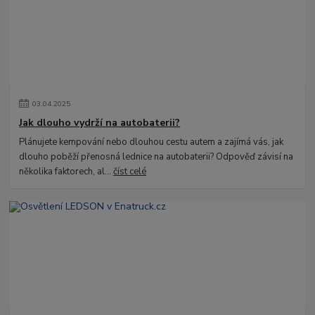
03
.
04
.
2025
Jak dlouho vydrží na autobaterii?
Plánujete kempování nebo dlouhou cestu autem a zajímá vás, jak
dlouho poběží přenosná lednice na autobaterii? Odpověď závisí na
několika faktorech, al...
číst celé