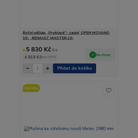
Boční nášlap ,,Problack"- zadní, OPEN MOVANO
10- , RENAULT MASTER 10-
5 830 Kč
/
ks
Na dotaz
4 818 Kč
bez DPH
Přidat do košíku
Novinka