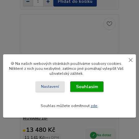
Přidat do košíku
🍪 Na našich webových stránkách používáme soubory cookies.
Některé z nich jsou nezbytné, zatímco jiné pomáhají vylepšít Váš
uživatelský zážitek.
Souhlasím
Nastavení
Souhlas můžete odmítnout
zde
.
Zadní žebřík | RENAULT MASTER 10- 19, 19-, OPEL
MOVANO 10-
13 480 Kč
Na dotaz
11 141 Kč
bez DPH