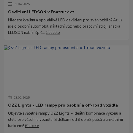
02
.
04
.
2025
Osvětlení LEDSON v Enatruck.cz
Hledáte kvalitní a spolehlivé LED osvětlení pro své vozidlo? Ať už
jde o osobní automobil, nákladní vůz nebo pracovní stroj, značka
LEDSON nabízí špič...
číst celé
03
.
02
.
2025
OZZ Lights - LED rampy pro osobní a off-road vozidla
Objevte světelné rampy OZZ Lights – ideální kombinace výkonu a
stylu pro všechna vozidla. S délkami od 8 do 52 palců a unikátními
funkcemi!
číst celé