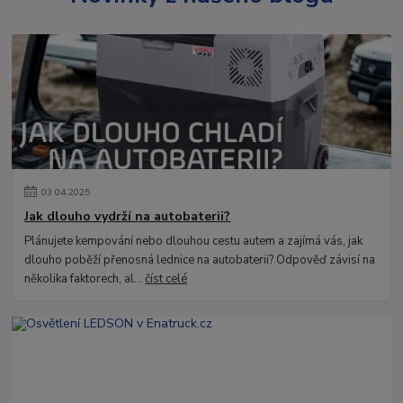
03
.
04
.
2025
Jak dlouho vydrží na autobaterii?
Plánujete kempování nebo dlouhou cestu autem a zajímá vás, jak
dlouho poběží přenosná lednice na autobaterii? Odpověď závisí na
několika faktorech, al...
číst celé