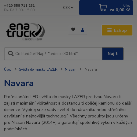
0
ks
+420 558 711 251
CZK
za
0,00 Kč
Po- Pá 7:00- 15:00
Eshop
Najít
Úvod
Světla do masky LAZER
Nissan
Navara
Navara
Profesionální LED světla do masky LAZER pro tvou Navaru ti
zajistí maximální viditelnost a dostanou ti obličej kamionu do další
dimenze. Vybírej si ze sady světel do nárazníku nebo střešního
osvětlení s nejnovější technologií. Všechny produkty jsou určeny
pro Nissan Navaru (2014+) a garantují spolehlivý výkon v každých
podmínkách.