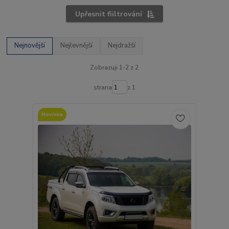
Upřesnit fiiltrování
Nejnovější
Nejlevnější
Nejdražší
Zobrazuji 1-2 z 2
strana
z 1
Novinka