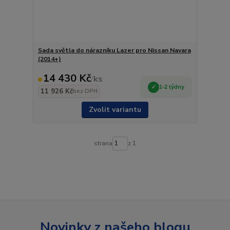
Sada světla do nárazníku Lazer pro Nissan Navara
(2014+)
14 430 Kč
/
ks
1-2 týdny
11 926 Kč
bez DPH
Zvolit variantu
strana
z 1
Novinky z našeho blogu