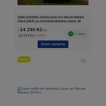
Sada střešního světla Lazer pro Nissan Navara
(2014-2019) se střešníma ližinama, Linear-36
24 290 Kč
/
ks
1-2 týdny
20 074 Kč
bez DPH
Zvolit variantu
Novinka