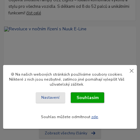
Objevte světelné rampy OZZ Lights – ideální kombinace výkonu a
stylu pro všechna vozidla. S délkami od 8 do 52 palců a unikátními
funkcemi!
číst celé
🍪 Na našich webových stránkách používáme soubory cookies.
Některé z nich jsou nezbytné, zatímco jiné pomáhají vylepšít Váš
09
.
01
.
2025
uživatelský zážitek.
Revoluce v nočním řízení s Nuuk E-Line
Souhlasím
Nastavení
Nuuk E-Line Duo je vysoce kvalitní LED lišta a držák registrační
značky, který nabízí vysoký dosah, homologaci E a vestavěné relé.
Inovativní řešení p...
číst celé
Souhlas můžete odmítnout
zde
.
Zobrazit všechny články