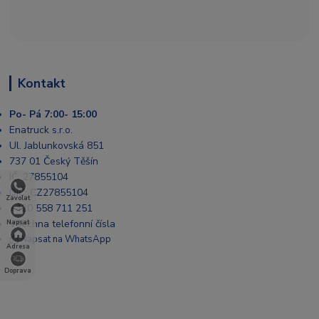
Kontakt
Po- Pá 7:00- 15:00
Enatruck s.r.o.
Ul. Jablunkovská 851
737 01 Český Těšín
IČ: 27855104
DIČ: CZ27855104
Zavolat
+420 558 711 251
Všechna telefonní čísla
Napsat
📩 Napsat na WhatsApp
Adresa
Doprava