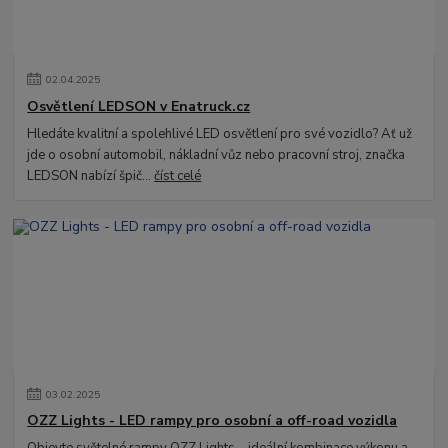
02
.
04
.
2025
Osvětlení LEDSON v Enatruck.cz
Hledáte kvalitní a spolehlivé LED osvětlení pro své vozidlo? Ať už
jde o osobní automobil, nákladní vůz nebo pracovní stroj, značka
LEDSON nabízí špič...
číst celé
03
.
02
.
2025
OZZ Lights - LED rampy pro osobní a off-road vozidla