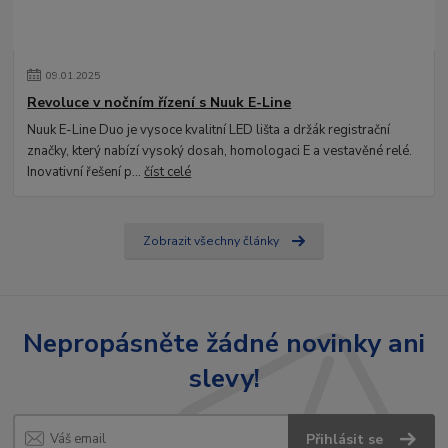
09
.
01
.
2025
Revoluce v nočním řízení s Nuuk E-Line
Nuuk E-Line Duo je vysoce kvalitní LED lišta a držák registrační
značky, který nabízí vysoký dosah, homologaci E a vestavěné relé.
Inovativní řešení p...
číst celé
Zobrazit všechny články
Nepropásněte žádné novinky ani
slevy!
Přihlásit se