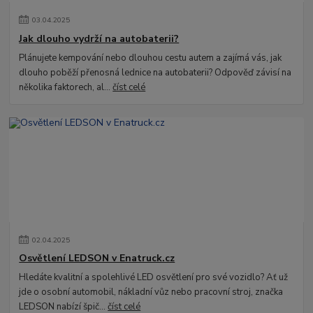
03
.
04
.
2025
Jak dlouho vydrží na autobaterii?
Plánujete kempování nebo dlouhou cestu autem a zajímá vás, jak
dlouho poběží přenosná lednice na autobaterii? Odpověď závisí na
několika faktorech, al...
číst celé
02
.
04
.
2025
Osvětlení LEDSON v Enatruck.cz
Hledáte kvalitní a spolehlivé LED osvětlení pro své vozidlo? Ať už
jde o osobní automobil, nákladní vůz nebo pracovní stroj, značka
LEDSON nabízí špič...
číst celé