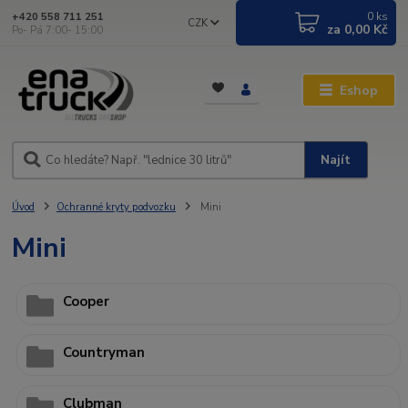
0
ks
+420 558 711 251
CZK
za
0,00 Kč
Po- Pá 7:00- 15:00
Eshop
Najít
Úvod
Ochranné kryty podvozku
Mini
Mini
Cooper
Countryman
Clubman