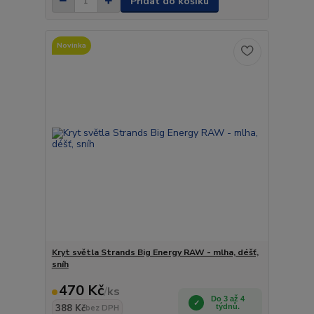
Přidat do košíku
Novinka
Kryt světla Strands Big Energy RAW - mlha, déšť,
sníh
470 Kč
/
ks
Do 3 až 4
388 Kč
týdnů.
bez DPH