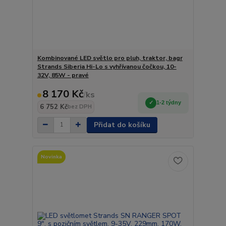
Kombinované LED světlo pro pluh, traktor, bagr
Strands Siberia Hi-Lo s vyhřívanou čočkou, 10-
32V, 85W - pravé
8 170 Kč
/
ks
1-2 týdny
6 752 Kč
bez DPH
Přidat do košíku
Novinka