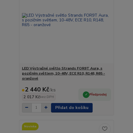
LED Výstražné světlo Strands FOR9T Aura, s
pozičním světlem, 10-48V, ECE R10, R148, R65 -
oranžové
2 440 Kč
/
ks
Předprodej
2 017 Kč
bez DPH
Přidat do košíku
Novinka