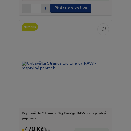
Přidat do košíku
Novinka
Kryt světla Strands Big Energy RAW - rozptylný
paprsek
470 Kč
/
ks