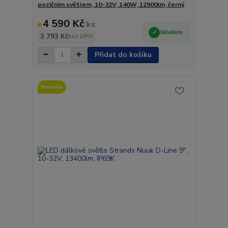
pozičním světlem, 10-32V, 140W, 12900lm, černý
4 590 Kč
/
ks
Skladem
3 793 Kč
bez DPH
Přidat do košíku
Novinka