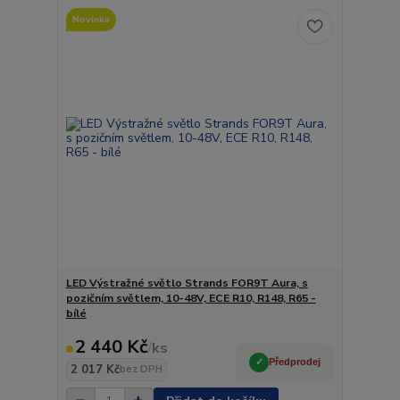
Novinka
LED Výstražné světlo Strands FOR9T Aura, s
pozičním světlem, 10-48V, ECE R10, R148, R65 -
bílé
2 440 Kč
/
ks
Předprodej
2 017 Kč
bez DPH