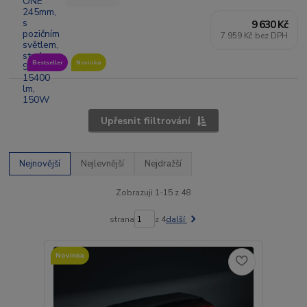
9 630 Kč
7 959 Kč bez DPH
Bestseller
Novinka
Upřesnit fiiltrování
Nejnovější
Nejlevnější
Nejdražší
Zobrazuji 1-15 z 48
strana
z 4
další
Novinka