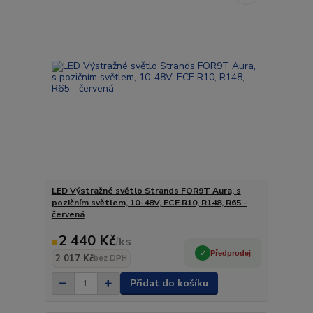
LED Výstražné světlo Strands FOR9T Aura, s
pozičním světlem, 10-48V, ECE R10, R148, R65 -
červená
2 440 Kč
/
ks
Předprodej
2 017 Kč
bez DPH
Přidat do košíku