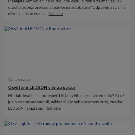
Plánujete kempování nebo dlouhou cestu autem a zajímá vás, jak
dlouho poběží přenosná lednice na autobaterii? Odpověď závisí na
několika faktorech, al...
číst celé
02
.
04
.
2025
Osvětlení LEDSON v Enatruck.cz
Hledáte kvalitní a spolehlivé LED osvětlení pro své vozidlo? Ať už
jde o osobní automobil, nákladní vůz nebo pracovní stroj, značka
LEDSON nabízí špič...
číst celé