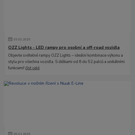
03
.
02
.
2025
OZZ Lights - LED rampy pro osobní a off-road vozidla
Objevte světelné rampy OZZ Lights – ideální kombinace výkonu a
stylu pro všechna vozidla. S délkami od 8 do 52 palců a unikátními
funkcemi!
číst celé
09
.
01
.
2025