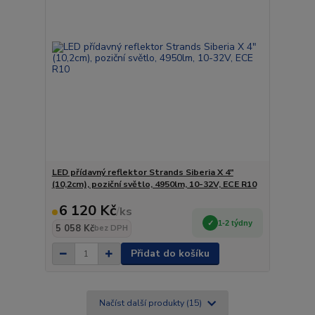
LED přídavný reflektor Strands Siberia X 4"
(10,2cm), poziční světlo, 4950lm, 10-32V, ECE R10
6 120 Kč
/
ks
1-2 týdny
5 058 Kč
bez DPH
Přidat do košíku
Načíst další produkty (15)