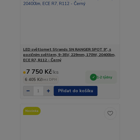
LED světlomet Strands SN RANGER SPOT 9″, s
pozičním světlem, 9-35V, 229mm, 170W, 20400lm,
ECE R7, R112 - Černý
7 750 Kč
/
ks
1-2 týdny
6 405 Kč
bez DPH
Přidat do košíku
Novinka