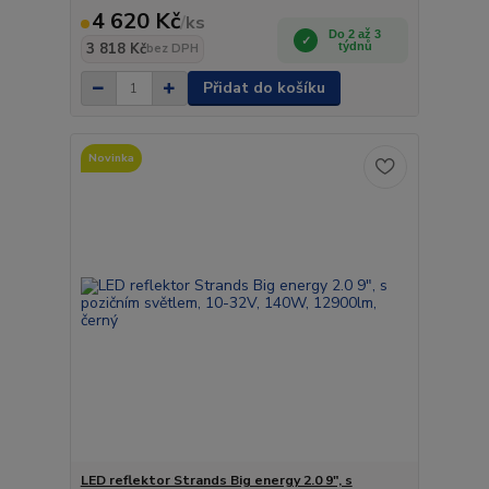
4 620 Kč
/
ks
Do 2 až 3
3 818 Kč
týdnů
bez DPH
Přidat do košíku
Novinka
LED reflektor Strands Big energy 2.0 9", s