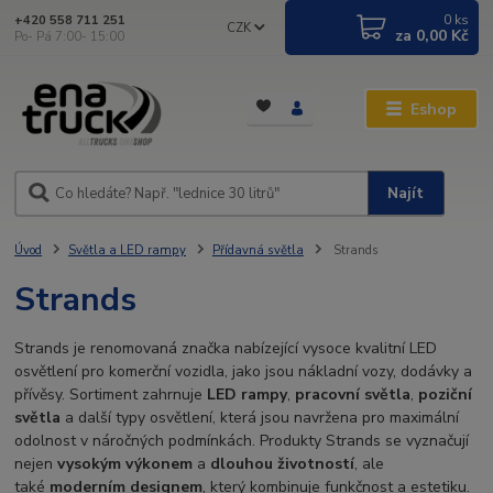
0
ks
+420 558 711 251
CZK
za
0,00 Kč
Po- Pá 7:00- 15:00
Eshop
Najít
Úvod
Světla a LED rampy
Přídavná světla
Strands
Strands
Strands je renomovaná značka nabízející vysoce kvalitní LED
osvětlení pro komerční vozidla, jako jsou nákladní vozy, dodávky a
přívěsy. Sortiment zahrnuje
LED rampy
,
pracovní světla
,
poziční
světla
a další typy osvětlení, která jsou navržena pro maximální
odolnost v náročných podmínkách. Produkty Strands se vyznačují
nejen
vysokým výkonem
a
dlouhou životností
, ale
také
moderním designem
, který kombinuje funkčnost a estetiku.