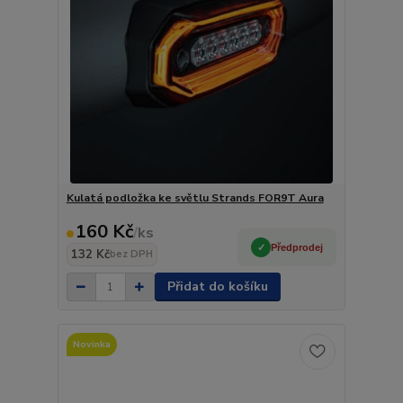
Kulatá podložka ke světlu Strands FOR9T Aura
160 Kč
/
ks
Předprodej
132 Kč
bez DPH
Přidat do košíku
Novinka