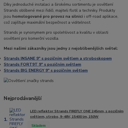
Díky jednoduché instalaci a širokému sortimentu je osvětlení
Strands oblíbené mezi řidiči, majiteli flotil a techniky. Produkty
jsou
homologované pro provoz na silnici
i off-road aplikace,
což zajišťuje maximální bezpečnost a viditelnost.
Strands je synonymem pro spolehlivost a kvalitu v oblasti
osvětlení pro komerční vozidla.
Mezi našimi zákazníky jsou jedny z nejoblíbenějších světel:
Strands INSANE 9" s pozičním světlem a stroboskopem
Strands FORT9T 9" s pozičním světlem
Strands BIG ENERGY 9" s pozičním světlem
Nejprodávanější
LED reflektor Strands FIREFLY ONE 245mm, s pozičním
světlem, strobo, 9-48V, 15400 lm, 150W
1.
Skladem