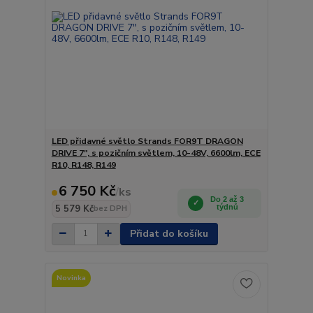
LED přidavné světlo Strands FOR9T DRAGON
DRIVE 7", s pozičním světlem, 10-48V, 6600lm, ECE
R10, R148, R149
6 750 Kč
/
ks
Do 2 až 3
5 579 Kč
týdnů
bez DPH
Přidat do košíku
Novinka