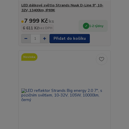
LED dálkové světlo Strands Nuuk D-Line 9", 10-
32V, 13400lm, IP69K
7 999 Kč
/
ks
1-2 týdny
6 611 Kč
bez DPH
Přidat do košíku
Novinka