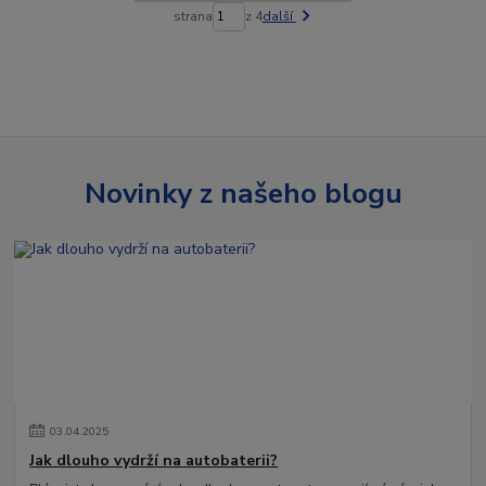
strana
z 4
další
Novinky z našeho blogu
03
.
04
.
2025
Jak dlouho vydrží na autobaterii?