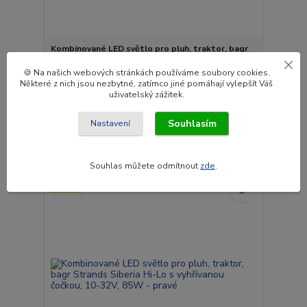
Kombinované LED světlo pro pluh, traktor, bagr
Strands Siberia Hi-Lo s vyhřivanou čočkou, 10-
32V, 85W - levé
🍪 Na našich webových stránkách používáme soubory cookies.
Některé z nich jsou nezbytné, zatímco jiné pomáhají vylepšít Váš
8 170 Kč
uživatelský zážitek.
/
ks
1-2 týdny
6 752 Kč
bez DPH
Souhlasím
Nastavení
Přidat do košíku
Souhlas můžete odmítnout
zde
.
Novinka