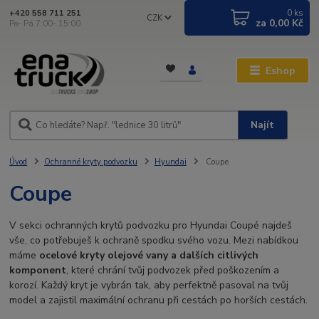
0
ks
+420 558 711 251
CZK
za
0,00 Kč
Po- Pá 7:00- 15:00
Eshop
Najít
Úvod
Ochranné kryty podvozku
Hyundai
Coupe
Coupe
V sekci ochranných krytů podvozku pro Hyundai Coupé najdeš
vše, co potřebuješ k ochraně spodku svého vozu. Mezi nabídkou
máme
ocelové kryty olejové vany a dalších citlivých
komponent
, které chrání tvůj podvozek před poškozením a
korozí. Každý kryt je vybrán tak, aby perfektně pasoval na tvůj
model a zajistil maximální ochranu při cestách po horších cestách.