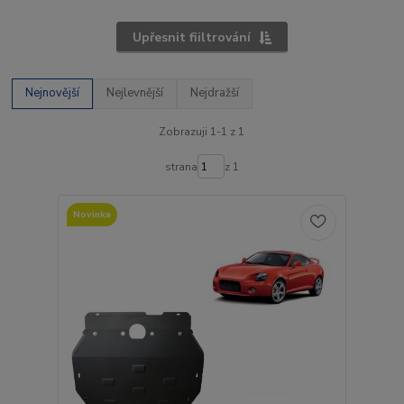
Upřesnit fiiltrování
Nejnovější
Nejlevnější
Nejdražší
Zobrazuji 1-1 z 1
strana
z 1
Novinka