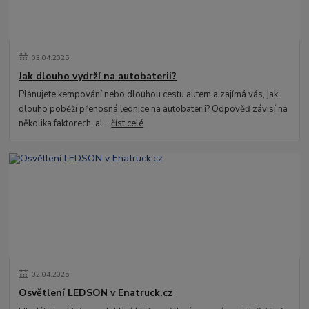
03
.
04
.
2025
Jak dlouho vydrží na autobaterii?
Plánujete kempování nebo dlouhou cestu autem a zajímá vás, jak
dlouho poběží přenosná lednice na autobaterii? Odpověď závisí na
několika faktorech, al...
číst celé
02
.
04
.
2025
Osvětlení LEDSON v Enatruck.cz