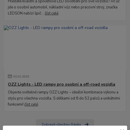
Hledáte kvalitní a spolehlivé LED osvětlení pro své vozidlo? Ať už
jde o osobní automobil, nákladní vůz nebo pracovní stroj, značka
LEDSON nabízí špič...
číst celé
03
.
02
.
2025
OZZ Lights - LED rampy pro osobní a off-road vozidla
Objevte světelné rampy OZZ Lights – ideální kombinace výkonu a
stylu pro všechna vozidla. S délkami od 8 do 52 palců a unikátními
funkcemi!
číst celé
Zobrazit všechny články