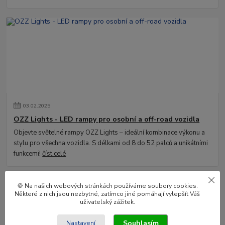
03
.
02
.
2025
OZZ Lights - LED rampy pro osobní a off-road vozidla
Objevte světelné rampy OZZ Lights – ideální kombinace výkonu a
stylu pro všechna vozidla. S délkami od 8 do 52 palců a unikátními
funkcemi!
číst celé
🍪 Na našich webových stránkách používáme soubory cookies.
Některé z nich jsou nezbytné, zatímco jiné pomáhají vylepšít Váš
uživatelský zážitek.
Souhlasím
Nastavení