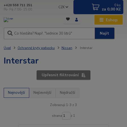
0
ks
+420 558 711 251
CZK
za
0,00 Kč
Po- Pá 7:00- 15:00
Eshop
Najít
Úvod
Ochranné kryty podvozku
Nissan
Interstar
Interstar
Upřesnit fiiltrování
Nejnovější
Nejlevnější
Nejdražší
Zobrazuji 1-3 z 3
strana
z 1