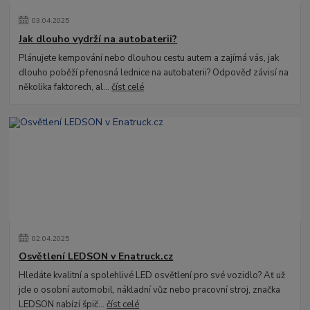
03
.
04
.
2025
Jak dlouho vydrží na autobaterii?
Plánujete kempování nebo dlouhou cestu autem a zajímá vás, jak
dlouho poběží přenosná lednice na autobaterii? Odpověď závisí na
několika faktorech, al...
číst celé
02
.
04
.
2025
Osvětlení LEDSON v Enatruck.cz
Hledáte kvalitní a spolehlivé LED osvětlení pro své vozidlo? Ať už
jde o osobní automobil, nákladní vůz nebo pracovní stroj, značka
LEDSON nabízí špič...
číst celé