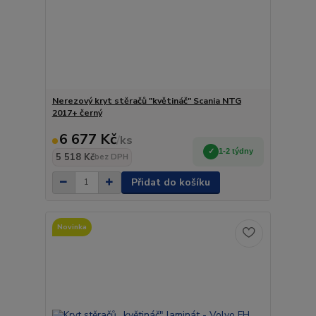
Nerezový kryt stěračů "květináč" Scania NTG
2017+ černý
6 677 Kč
/
ks
1-2 týdny
5 518 Kč
bez DPH
Přidat do košíku
Novinka