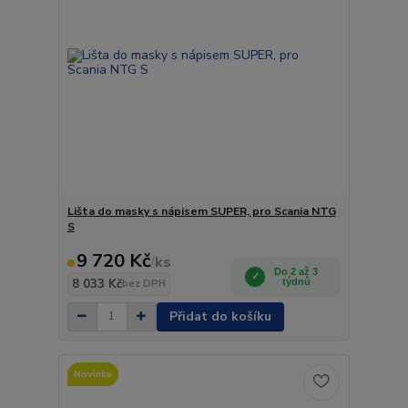
Lišta do masky s nápisem SUPER, pro Scania NTG
S
9 720 Kč
/
ks
Do 2 až 3
8 033 Kč
týdnů
bez DPH
Přidat do košíku
Novinka