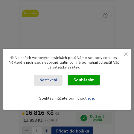
Novinka
🍪 Na našich webových stránkách používáme soubory cookies.
Některé z nich jsou nezbytné, zatímco jiné pomáhají vylepšít Váš
uživatelský zážitek.
Souhlasím
Nastavení
Souhlas můžete odmítnout
zde
.
Přední panel hladký pro Volvo FH4
16 816 Kč
/
ks
Do 2 až 3
13 898 Kč
týdnů
bez DPH
Přidat do košíku