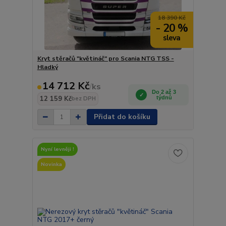
18 390 Kč
- 20 %
Kryt stěračů "květináč" pro Scania NTG TSS -
Hladký
14 712 Kč
/
ks
Do 2 až 3
12 159 Kč
týdnů
bez DPH
Přidat do košíku
Nyní levněji !
Novinka