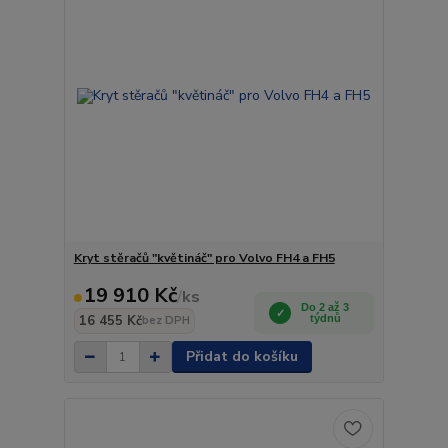
Kryt stěračů "květináč" pro Volvo FH4 a FH5
19 910 Kč
/
ks
Do 2 až 3
16 455 Kč
týdnů
bez DPH
Přidat do košíku