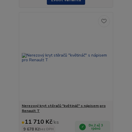
Nerezový kryt stěračů "květináč" s nápisem pro
Renault T
11 710 Kč
/
ks
Do 2 až 3
9 678 Kč
týdnů
bez DPH