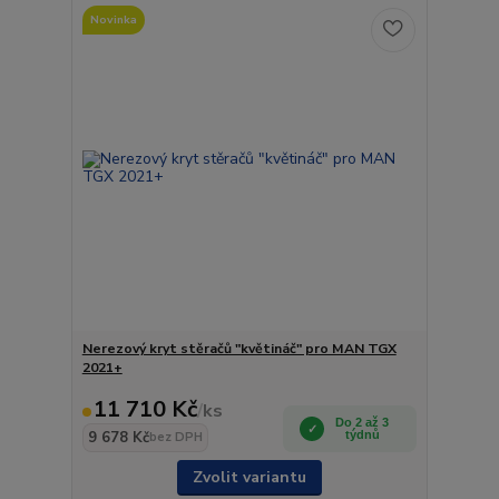
Novinka
Nerezový kryt stěračů "květináč" pro MAN TGX
2021+
11 710 Kč
/
ks
Do 2 až 3
9 678 Kč
týdnů
bez DPH
Zvolit variantu