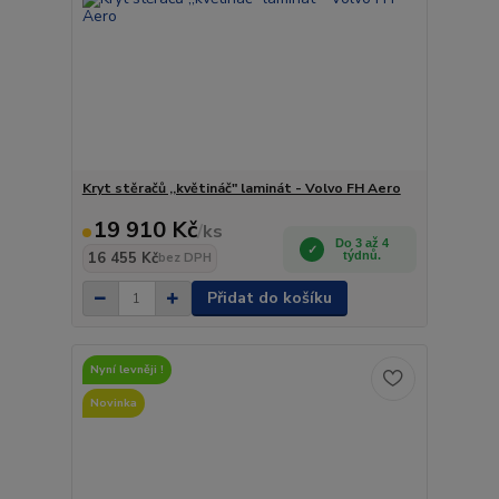
Kryt stěračů ,,květináč" laminát - Volvo FH Aero
19 910 Kč
/
ks
Do 3 až 4
16 455 Kč
týdnů.
bez DPH
Přidat do košíku
Nyní levněji !
Novinka