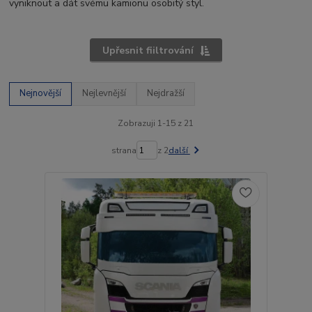
vyniknout a dát svému kamionu osobitý styl.
Upřesnit fiiltrování
Nejnovější
Nejlevnější
Nejdražší
Zobrazuji 1-15 z 21
strana
z 2
další