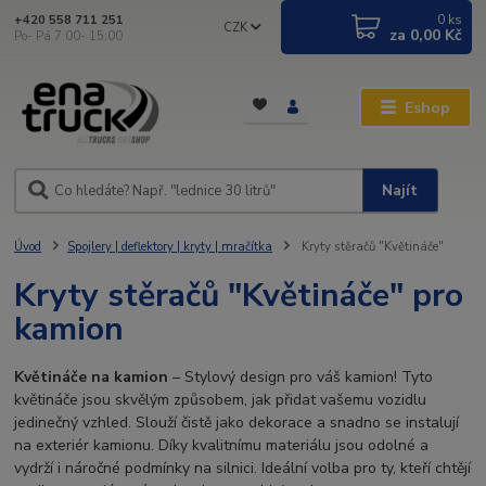
0
ks
+420 558 711 251
CZK
za
0,00 Kč
Po- Pá 7:00- 15:00
Eshop
Najít
Úvod
Spojlery | deflektory | kryty | mračítka
Kryty stěračů "Květináče"
Kryty stěračů "Květináče" pro
kamion
Květináče na kamion
– Stylový design pro váš kamion! Tyto
květináče jsou skvělým způsobem, jak přidat vašemu vozidlu
jedinečný vzhled. Slouží čistě jako dekorace a snadno se instalují
na exteriér kamionu. Díky kvalitnímu materiálu jsou odolné a
vydrží i náročné podmínky na silnici. Ideální volba pro ty, kteří chtějí