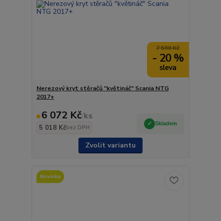
7 590 Kč
- 20 %
Nerezový kryt stěračů "květináč" Scania NTG
2017+
6 072 Kč
/
ks
Skladem
5 018 Kč
bez DPH
Zvolit variantu
Novinka