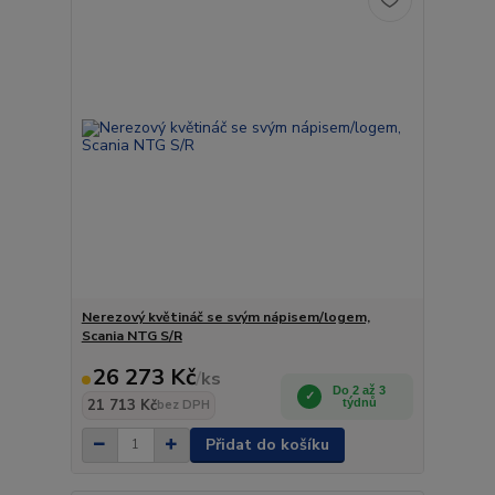
Nerezový květináč se svým nápisem/logem,
Scania NTG S/R
26 273 Kč
/
ks
Do 2 až 3
21 713 Kč
týdnů
bez DPH
Přidat do košíku