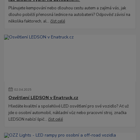
Plánujete kempování nebo dlouhou cestu autem a zajímá vás, jak
dlouho poběží přenosná lednice na autobaterii? Odpověď závisí na
několika faktorech, al...
číst celé
02
.
04
.
2025
Osvětlení LEDSON v Enatruck.cz
Hledáte kvalitní a spolehlivé LED osvětlení pro své vozidlo? Ať už
jde o osobní automobil, nákladní vůz nebo pracovní stroj, značka
LEDSON nabízí špič...
číst celé