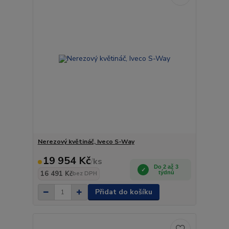
Nerezový květináč, Iveco S-Way
19 954 Kč
/
ks
Do 2 až 3
16 491 Kč
týdnů
bez DPH
Přidat do košíku