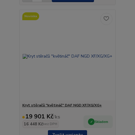
Novinka
Kryt stěračů "květináč" DAF NGD XF/XG/XG+
19 901 Kč
/
ks
Skladem
16 448 Kč
bez DPH
Zvolit variantu