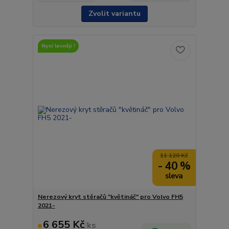
Zvolit variantu
Nyní levněji !
11 120 Kč
- 40 %
Nerezový kryt stěračů "květináč" pro Volvo FH5
2021-
6 655 Kč
/
ks