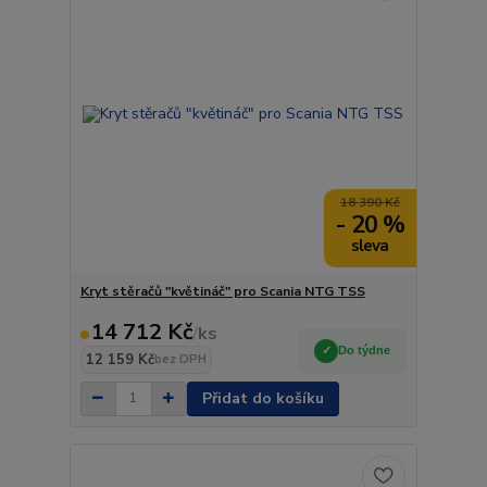
18 390 Kč
- 20 %
Kryt stěračů "květináč" pro Scania NTG TSS
14 712 Kč
/
ks
Do týdne
12 159 Kč
bez DPH
Přidat do košíku