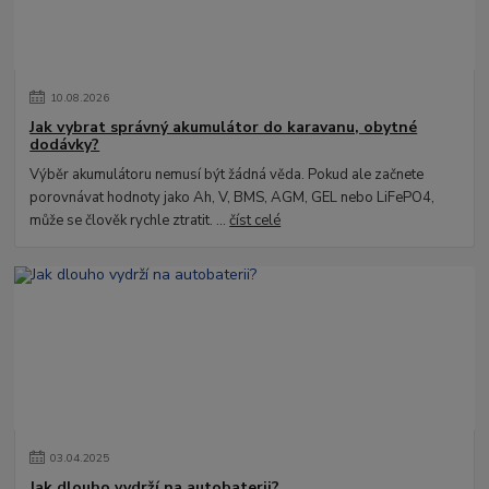
10
.
08
.
2026
Jak vybrat správný akumulátor do karavanu, obytné
dodávky?
Výběr akumulátoru nemusí být žádná věda. Pokud ale začnete
porovnávat hodnoty jako Ah, V, BMS, AGM, GEL nebo LiFePO4,
může se člověk rychle ztratit. ...
číst celé
03
.
04
.
2025
Jak dlouho vydrží na autobaterii?