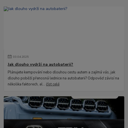
03
.
04
.
2025
Jak dlouho vydrží na autobaterii?
Plánujete kempování nebo dlouhou cestu autem a zajímá vás, jak
dlouho poběží přenosná lednice na autobaterii? Odpověď závisí na
několika faktorech, al...
číst celé