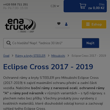
0
ks
+420 558 711 251
CZK
za
0,00 Kč
Po- Pá 7:00- 15:00
Eshop
Najít
Úvod
Rámy a kryty STEELER
Mitsubishi
Eclipse Cross 2017 - 2019
Eclipse Cross 2017 - 2019
Ochranné rámy a kryty STEELER pro Mitsubishi Eclipse Cross
(2017-2019) ti zajistí maximální ochranu přední a zadní části
vozidla. Nabízíme
boční rámy z nerezové oceli
,
ochranné rámy
"A"
a
rámy pod nárazník
v různých variantách – s tyčí nápravy, s
plechem nebo bez příčky. Všechny produkty jsou vyrobeny z
kvalitních materiálů, které dlouhodobě odolají korozi a zachovají
vzhled tvého Eclipse Cross.