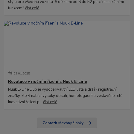
stylu pro všechna vozidla. S délkami od 8 do 52 palců a unikátními
funkcemi!
číst celé
09
.
01
.
2025
Revoluce v nočním řízení s Nuuk E-Line
Nuuk E-Line Duo je vysoce kvalitní LED lišta a držák registrační
značky, který nabízí vysoký dosah, homologaci E a vestavěné relé.
Inovativní řešení p...
číst celé
Zobrazit všechny články