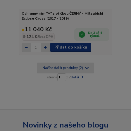
Ochranný rám "A" s příčkou ČERNÝ - Mitsubishi
Eclipse Cross (2017 - 2019)
11 040 Kč
Do 3 až 4
9 124 Kč
týdnů.
bez DPH
Přidat do košíku
Načíst další produkty (2)
strana
z 2
další
Novinky z našeho blogu