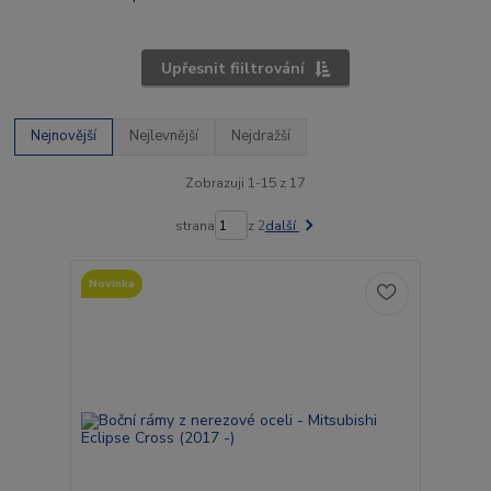
Upřesnit fiiltrování
Nejnovější
Nejlevnější
Nejdražší
Zobrazuji 1-15 z 17
strana
z 2
další
Novinka