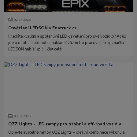
02
.
04
.
2025
Osvětlení LEDSON v Enatruck.cz
Hledáte kvalitní a spolehlivé LED osvětlení pro své vozidlo? Ať už
jde o osobní automobil, nákladní vůz nebo pracovní stroj, značka
LEDSON nabízí špič...
číst celé
03
.
02
.
2025
OZZ Lights - LED rampy pro osobní a off-road vozidla
Objevte světelné rampy OZZ Lights – ideální kombinace výkonu a