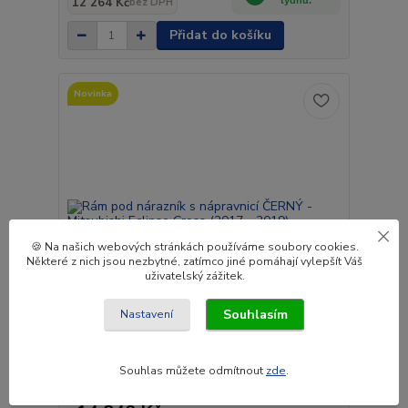
12 264 Kč
týdnů.
bez DPH
Přidat do košíku
Novinka
🍪 Na našich webových stránkách používáme soubory cookies.
Některé z nich jsou nezbytné, zatímco jiné pomáhají vylepšít Váš
uživatelský zážitek.
Souhlasím
Nastavení
Rám pod nárazník s nápravnicí ČERNÝ - Mitsubishi
Souhlas můžete odmítnout
zde
.
Eclipse Cross (2017 - 2019)