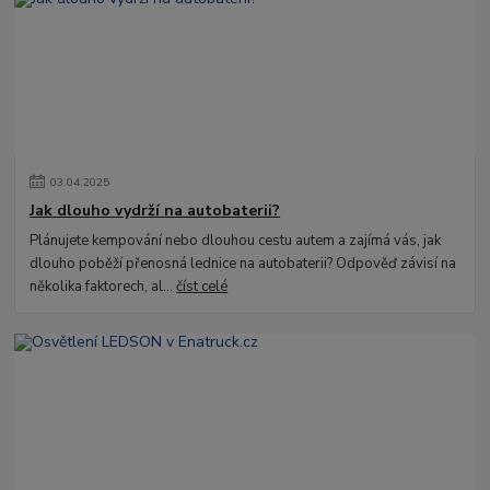
03
.
04
.
2025
Jak dlouho vydrží na autobaterii?
Plánujete kempování nebo dlouhou cestu autem a zajímá vás, jak
dlouho poběží přenosná lednice na autobaterii? Odpověď závisí na
několika faktorech, al...
číst celé