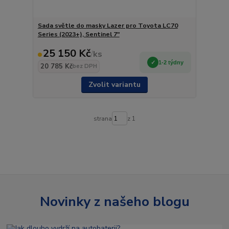
Sada světle do masky Lazer pro Toyota LC70
Series (2023+), Sentinel 7"
25 150 Kč
/
ks
1-2 týdny
20 785 Kč
bez DPH
Zvolit variantu
strana
z 1
Novinky z našeho blogu