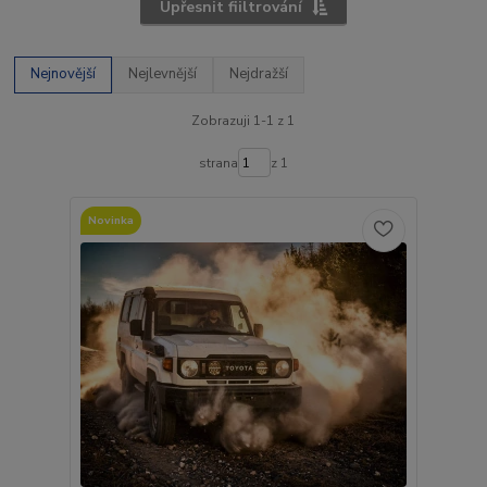
Upřesnit fiiltrování
Nejnovější
Nejlevnější
Nejdražší
Zobrazuji 1-1 z 1
strana
z 1
Novinka