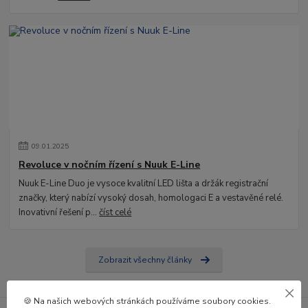
09
.
01
.
2025
Revoluce v nočním řízení s Nuuk E-Line
Nuuk E-Line Duo je vysoce kvalitní LED lišta a držák registrační
značky, který nabízí vysoký dosah, homologaci E a vestavěné relé.
Inovativní řešení p...
číst celé
Zobrazit všechny články
🍪 Na našich webových stránkách používáme soubory cookies.