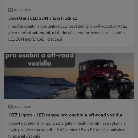
02
.
04
.
2025
Osvětlení LEDSON v Enatruck.cz
Hledáte kvalitní a spolehlivé LED osvětlení pro své vozidlo? Ať už
jde o osobní automobil, nákladní vůz nebo pracovní stroj, značka
LEDSON nabízí špič...
číst celé
03
.
02
.
2025
OZZ Lights - LED rampy pro osobní a off-road vozidla
Objevte světelné rampy OZZ Lights – ideální kombinace výkonu a
stylu pro všechna vozidla. S délkami od 8 do 52 palců a unikátními
funkcemi!
číst celé