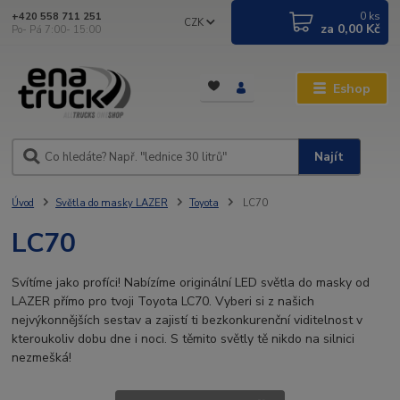
0
ks
+420 558 711 251
CZK
za
0,00 Kč
Po- Pá 7:00- 15:00
Eshop
Najít
Úvod
Světla do masky LAZER
Toyota
LC70
LC70
Svítíme jako profíci! Nabízíme originální LED světla do masky od
LAZER přímo pro tvoji Toyota LC70. Vyberi si z našich
nejvýkonnějších sestav a zajistí ti bezkonkurenční viditelnost v
kteroukoliv dobu dne i noci. S těmito světly tě nikdo na silnici
nezmešká!