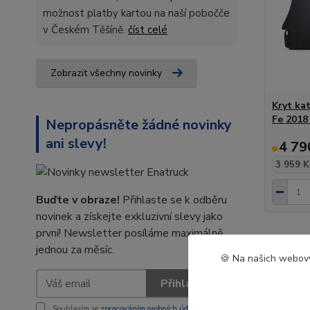
možnost platby kartou na naší pobočče
v Českém Těšíně.
číst celé
Zobrazit všechny novinky
Kryt ka
Fe 2018
Nepropásněte žádné novinky
ani slevy!
4 79
3 959 K
Buďte v obraze!
Přihlaste se k odběru
novinek a získejte exkluzivní slevy jako
první! Newsletter posíláme maximálně
jednou za měsíc.
🍪 Na našich webový
Přihlásit se
Souhlasím se
zpracováním osobních údajů
za účelem