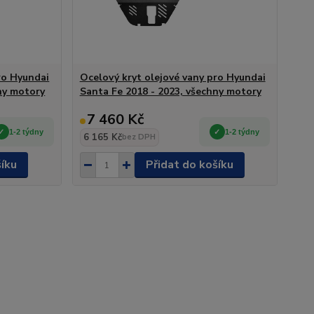
ro Hyundai
Ocelový kryt olejové vany pro Hyundai
ny motory
Santa Fe 2018 - 2023, všechny motory
7 460 Kč
1-2 týdny
1-2 týdny
6 165 Kč
bez DPH
šíku
Přidat do košíku