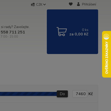
Přihlášení
CZK
 si rady? Zavolejte.
0
ks
 558 711 251
za
0,00 Kč
 7:00- 15:00
Do
Kč