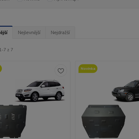
ější
Nejlevnější
Nejdražší
1-7 z 7
Novinka