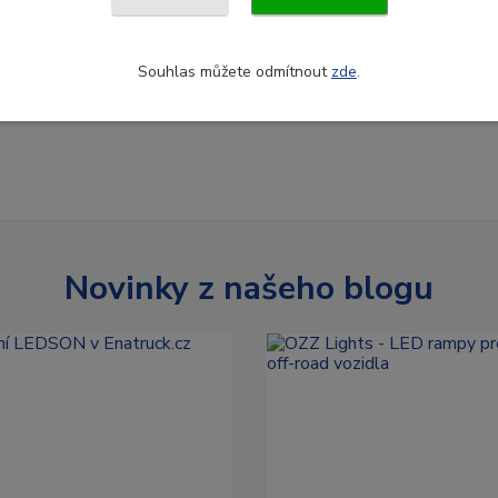
Souhlas můžete odmítnout
zde
.
Novinky z našeho blogu