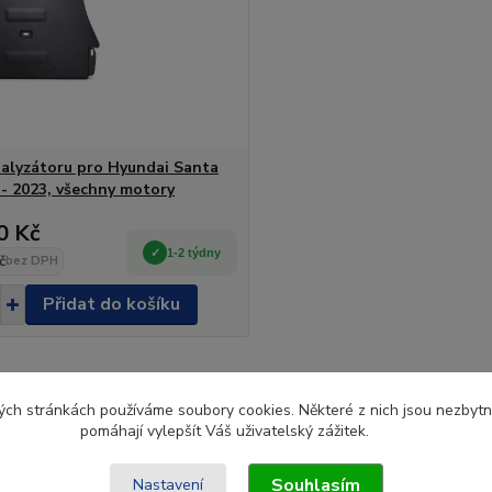
talyzátoru pro Hyundai Santa
 - 2023, všechny motory
0 Kč
1-2 týdny
č
bez DPH
Přidat do košíku
ch stránkách používáme soubory cookies. Některé z nich jsou nezbytné
pomáhají vylepšít Váš uživatelský zážitek.
Souhlasím
Nastavení