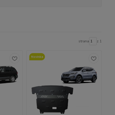
strana
z 1
Novinka