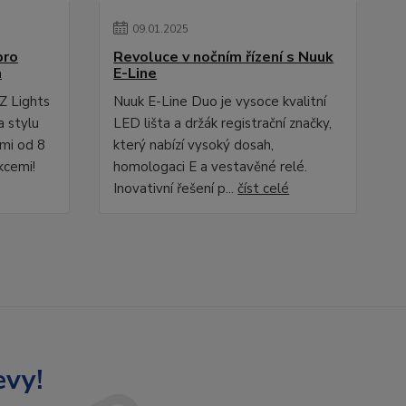
09
.
01
.
2025
pro
Revoluce v nočním řízení s Nuuk
a
E-Line
Z Lights
Nuuk E-Line Duo je vysoce kvalitní
a stylu
LED lišta a držák registrační značky,
ami od 8
který nabízí vysoký dosah,
kcemi!
homologaci E a vestavěné relé.
Inovativní řešení p...
číst celé
evy!