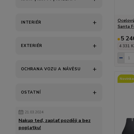
Ocelový
INTERIÉR
Santa F
5 24
EXTERIÉR
4 331 K
OCHRANA VOZU A NÁVĚSU
Novinka
OSTATNÍ
21.03.2024
Nakup teď, zaplať později a bez
poplatku!