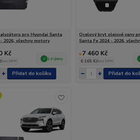
talyzátoru pro Hyundai Santa
Ocelový kryt olejové vany p
 - 2026, všechny motory
Santa Fe 2024 - 2026, všech
0 Kč
7 460 Kč
1-2 týdny
č
6 165 Kč
bez DPH
bez DPH
Přidat do košíku
Přidat do ko