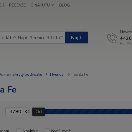
I?
RECENZE
O NÁKUPU
BLOG
Nevíte
Najít
+420
Po- Pá
chranné kryty podvozku
Hyundai
Santa Fe
a Fe
Kč
Od
adem
Novinka
Nyní levněji !