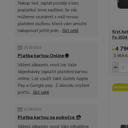
Nakup teď, zaplať později a bez
poplatku! Jsme nadšeni, že vás
můžeme seznámit s naší novou
platební službou, která vám umožní
nakupovat ještě jedn...
číst celé
Kryt ka
Fe 2024
4 79
25.09.2023
Platba kartou Online 🌐
3 959 K
Vážení zákazníci, nově lze Vaše
objednávky zaplatit platební kartou
online. Lze využít také služeb Apple
Pay a Google pay. Z důvodu zvyšení
Novinka
počtu...
číst celé
13.09.2023
Platba kartou na pobočce 💳
Vážení zákazníci, nově Vám přinášíme