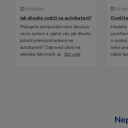
03
.
04
.
2025
02
.
04
.
Jak dlouho vydrží na autobaterii?
Osvětle
Plánujete kempování nebo dlouhou
Hledáte 
cestu autem a zajímá vás, jak dlouho
osvětlení
poběží přenosná lednice na
o osobní
autobaterii? Odpověď závisí na
nebo pra
několika faktorech, al...
číst celé
nabízí špi
Nep