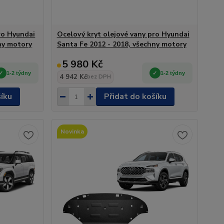
ro Hyundai
Ocelový kryt olejové vany pro Hyundai
ny motory
Santa Fe 2012 - 2018, všechny motory
5 980 Kč
1-2 týdny
1-2 týdny
4 942 Kč
bez DPH
šíku
Přidat do košíku
Novinka