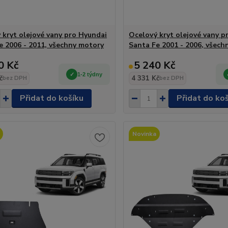
 kryt olejové vany pro Hyundai
Ocelový kryt olejové vany p
e 2006 - 2011, všechny motory
Santa Fe 2001 - 2006, všech
0 Kč
5 240 Kč
1-2 týdny
č
4 331 Kč
bez DPH
bez DPH
Přidat do košíku
Přidat do ko
Novinka