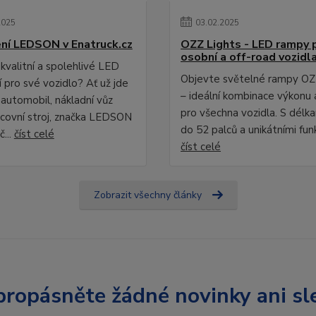
2025
03
.
02
.
2025
ní LEDSON v Enatruck.cz
OZZ Lights - LED rampy 
osobní a off-road vozidl
kvalitní a spolehlivé LED
Objevte světelné rampy OZ
 pro své vozidlo? Ať už jde
– ideální kombinace výkonu 
 automobil, nákladní vůz
pro všechna vozidla. S délk
covní stroj, značka LEDSON
do 52 palců a unikátními fun
č...
číst celé
číst celé
Zobrazit všechny články
ropásněte žádné novinky ani sl