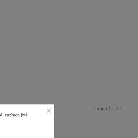
strana
z 1
, zatímco jiné