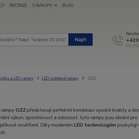
I?
RECENZE
O NÁKUPU
BLOG
Nevíte
Najít
+420
Po- Pá
větla a LED rampy
LED světelné rampy
OZZ
é rampy
OZZ
představují perfektní kombinaci vysoké kvality a do
ální výkon, spolehlivost a odolnost, tyto rampy jsou ideální pro
špičkové osvětlení. Díky moderním
LED technologiím
poskytují v
ch.