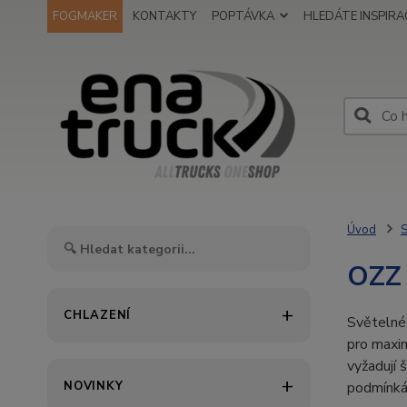
FOGMAKER
KONTAKTY
POPTÁVKA
HLEDÁTE INSPIRAC
Úvod
S
OZZ
CHLAZENÍ
Světeln
pro maxim
vyžadují 
NOVINKY
podmínká