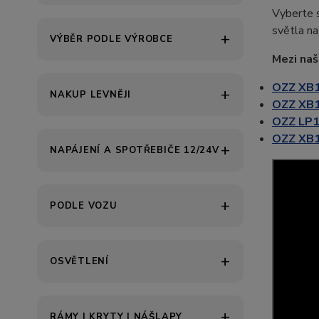
Vyberte 
světla n
VÝBĚR PODLE VÝROBCE
Mezi naš
OZZ XB1
NAKUP LEVNĚJI
OZZ XB1
OZZ LP1 
OZZ XB1
NAPÁJENÍ A SPOTŘEBIČE 12/24V
PODLE VOZU
OSVĚTLENÍ
RÁMY | KRYTY | NÁŠLAPY