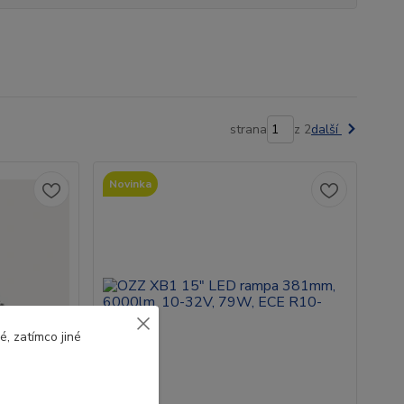
strana
z 2
další
Novinka
, zatímco jiné