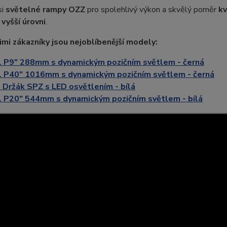
si
světelné rampy OZZ
pro spolehlivý výkon a skvělý poměr
kv
a
vyšší úrovni
.
imi zákazníky jsou nejoblíbenější modely:
 P9" 288mm s dynamickým pozičním světlem - černá
 P40" 1016mm s dynamickým pozičním světlem - černá
Držák SPZ s LED osvětlením - bílá
 P20" 544mm s dynamickým pozičním světlem - bílá