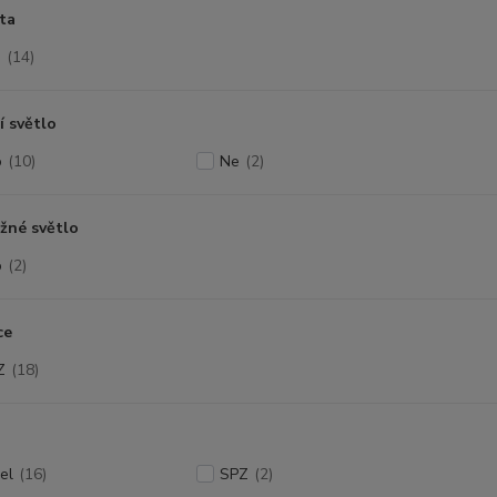
ta
D
(14)
í světlo
o
(10)
Ne
(2)
žné světlo
o
(2)
ce
Z
(18)
el
(16)
SPZ
(2)