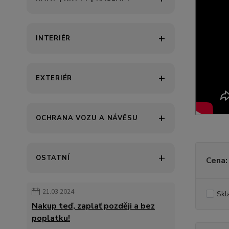
INTERIÉR
EXTERIÉR
OCHRANA VOZU A NÁVĚSU
OSTATNÍ
Cena:
21.03.2024
Skl
Nakup teď, zaplať později a bez
poplatku!