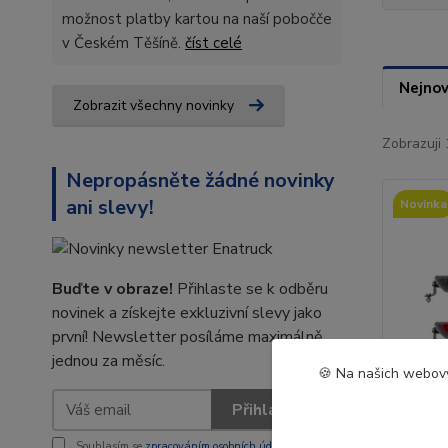
možnost platby kartou na naší pobočče
v Českém Těšíně.
číst celé
Nejnov
Zobrazit všechny novinky
Zobrazuji 
Nepropásněte žádné novinky
ani slevy!
Novinka
Buďte v obraze!
Přihlaste se k odběru
novinek a získejte exkluzivní slevy jako
první! Newsletter posíláme maximálně
jednou za měsíc.
🍪 Na našich webový
Přihlásit se
Souhlasím se
zpracováním osobních údajů
za účelem