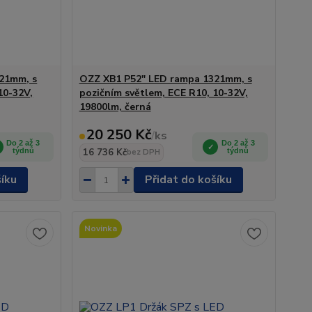
21mm, s
OZZ XB1 P52" LED rampa 1321mm, s
10-32V,
pozičním světlem, ECE R10, 10-32V,
19800lm, černá
20 250 Kč
/
ks
Do 2 až 3
Do 2 až 3
týdnů
16 736 Kč
týdnů
bez DPH
šíku
Přidat do košíku
Novinka