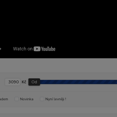
Kč
Od
adem
Novinka
Nyní levněji !