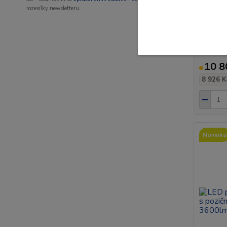
rozesílky newsletteru.
OZZ WB1
544 mm,
10-32V,
10 8
8 926 K
Novinka