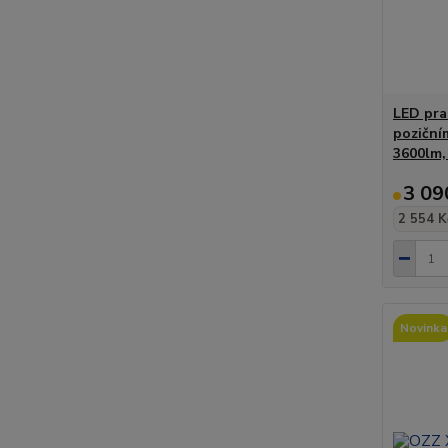
LED pra
poziční
3600lm,
3 09
2 554 K
Novinka