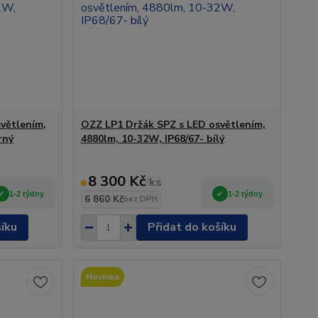
větlením,
OZZ LP1 Držák SPZ s LED osvětlením,
rný
4880lm, 10-32W, IP68/67- bílý
8 300 Kč
/
ks
1-2 týdny
1-2 týdny
6 860 Kč
bez DPH
šíku
Přidat do košíku
Novinka