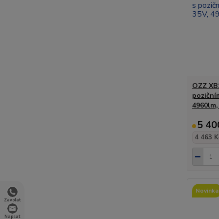
OZZ XB1
poziční
4960lm,
5 40
4 463 K
Novinka
Zavolat
Napsat