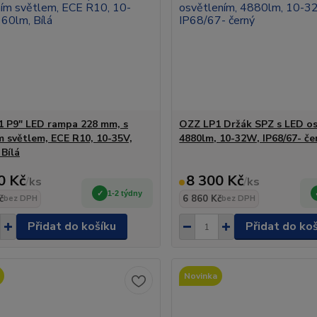
 P9" LED rampa 228 mm, s
OZZ LP1 Držák SPZ s LED os
m světlem, ECE R10, 10-35V,
4880lm, 10-32W, IP68/67- če
 Bílá
0 Kč
8 300 Kč
/
ks
/
ks
1-2 týdny
č
6 860 Kč
bez DPH
bez DPH
Přidat do košíku
Přidat do ko
Novinka