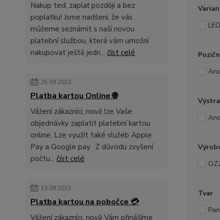
Nakup teď, zaplať později a bez
Varian
poplatku! Jsme nadšeni, že vás
LE
můžeme seznámit s naší novou
platební službou, která vám umožní
nakupovat ještě jedn...
číst celé
Pozičn
An
25.09.2023
Platba kartou Online 🌐
Výstra
Vážení zákazníci, nově lze Vaše
An
objednávky zaplatit platební kartou
online. Lze využít také služeb Apple
Pay a Google pay. Z důvodu zvyšení
Výrob
počtu...
číst celé
OZ
13.09.2023
Tvar
Platba kartou na pobočce 💳
Pan
Vážení zákazníci, nově Vám přinášíme