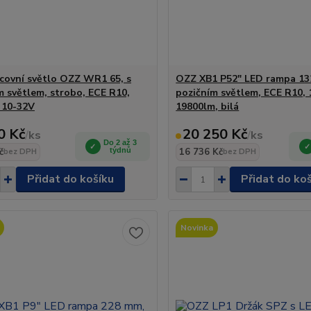
covní světlo OZZ WR1 65, s
OZZ XB1 P52" LED rampa 13
m světlem, strobo, ECE R10,
pozičním světlem, ECE R10, 
 10-32V
19800lm, bilá
0 Kč
20 250 Kč
/
ks
/
ks
Do 2 až 3
č
týdnů
16 736 Kč
bez DPH
bez DPH
Přidat do košíku
Přidat do ko
Novinka