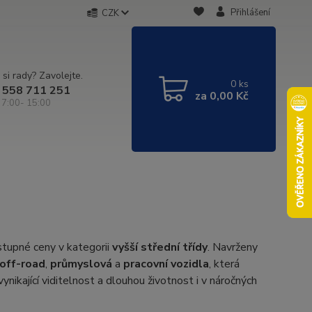
Přihlášení
CZK
 si rady? Zavolejte.
0
ks
 558 711 251
za
0,00 Kč
 7:00- 15:00
stupné ceny v kategorii
vyšší střední třídy
. Navrženy
off-road
,
průmyslová
a
pracovní vozidla
, která
ynikající viditelnost a dlouhou životnost i v náročných