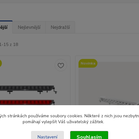
ější
Nejlevnější
Nejdražší
1-15 z 18
Novinka
ch stránkách používáme soubory cookies. Některé z nich jsou nezbytné
pomáhají vylepšít Váš uživatelský zážitek.
Souhlasím
Nastavení