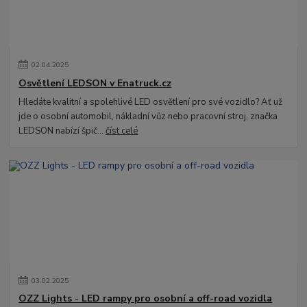
02
.
04
.
2025
Osvětlení LEDSON v Enatruck.cz
Hledáte kvalitní a spolehlivé LED osvětlení pro své vozidlo? Ať už
jde o osobní automobil, nákladní vůz nebo pracovní stroj, značka
LEDSON nabízí špič...
číst celé
03
.
02
.
2025
OZZ Lights - LED rampy pro osobní a off-road vozidla