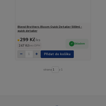
Blend Brothers Bloom Quick Detailer 500ml -
quick detailer
299 Kč
/
ks
Skladem
247 Kč
bez DPH
Přidat do košíku
strana
z 1