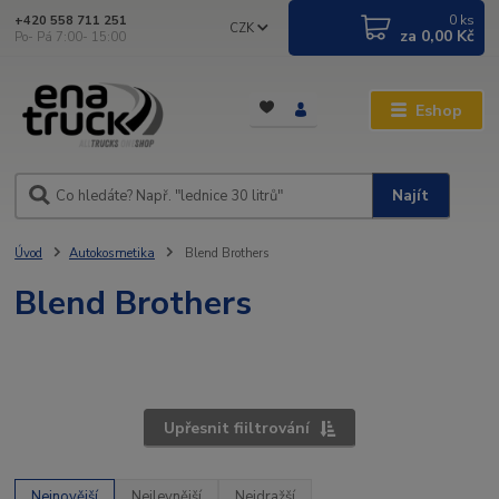
0
ks
+420 558 711 251
CZK
za
0,00 Kč
Po- Pá 7:00- 15:00
Eshop
Najít
Úvod
Autokosmetika
Blend Brothers
Blend Brothers
Upřesnit fiiltrování
Nejnovější
Nejlevnější
Nejdražší