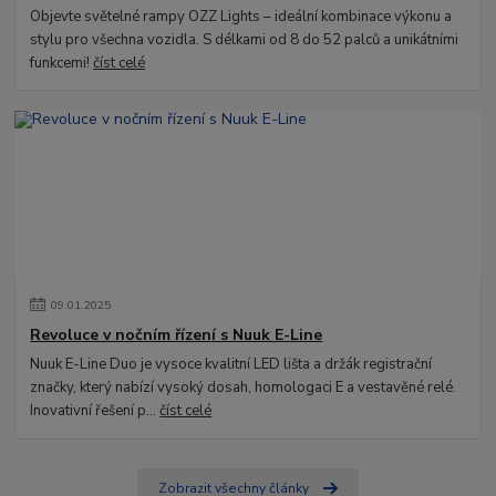
Objevte světelné rampy OZZ Lights – ideální kombinace výkonu a
stylu pro všechna vozidla. S délkami od 8 do 52 palců a unikátními
funkcemi!
číst celé
09
.
01
.
2025
Revoluce v nočním řízení s Nuuk E-Line
Nuuk E-Line Duo je vysoce kvalitní LED lišta a držák registrační
značky, který nabízí vysoký dosah, homologaci E a vestavěné relé.
Inovativní řešení p...
číst celé
Zobrazit všechny články