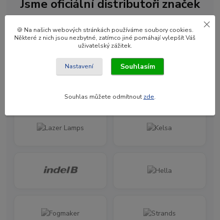
Jsme oficiální distributoři značek
🍪 Na našich webových stránkách používáme soubory cookies.
Některé z nich jsou nezbytné, zatímco jiné pomáhají vylepšít Váš
uživatelský zážitek.
Souhlasím
Nastavení
Souhlas můžete odmítnout
zde
.