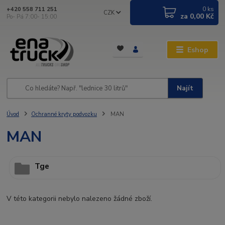
0
ks
+420 558 711 251
CZK
za
0,00 Kč
Po- Pá 7:00- 15:00
Eshop
Najít
Úvod
Ochranné kryty podvozku
MAN
MAN
Tge
V této kategorii nebylo nalezeno žádné zboží.