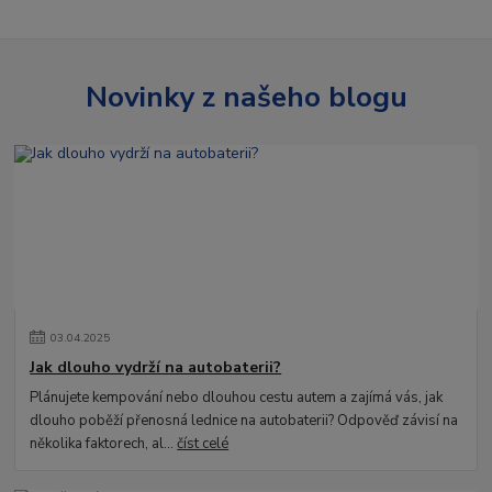
Novinky z našeho blogu
03
.
04
.
2025
Jak dlouho vydrží na autobaterii?
Plánujete kempování nebo dlouhou cestu autem a zajímá vás, jak
dlouho poběží přenosná lednice na autobaterii? Odpověď závisí na
několika faktorech, al...
číst celé