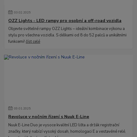
03
.
02
.
2025
OZZ Lights - LED rampy pro osobní a off-road vozidla
Objevte světelné rampy OZZ Lights – ideální kombinace výkonu a
stylu pro všechna vozidla. S délkami od 8 do 52 palců a unikátními
funkcemi!
číst celé
09
.
01
.
2025
Revoluce v nočním řízení s Nuuk E-Line
Nuuk E-Line Duo je vysoce kvalitní LED lišta a držák registrační
značky, který nabízí vysoký dosah, homologaci E a vestavěné relé.