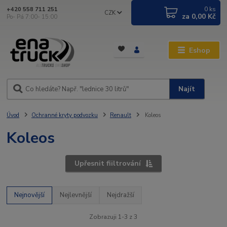
0
ks
+420 558 711 251
CZK
za
0,00 Kč
Po- Pá 7:00- 15:00
Eshop
Najít
Úvod
Ochranné kryty podvozku
Renault
Koleos
Koleos
Upřesnit fiiltrování
Nejnovější
Nejlevnější
Nejdražší
Zobrazuji 1-3 z 3