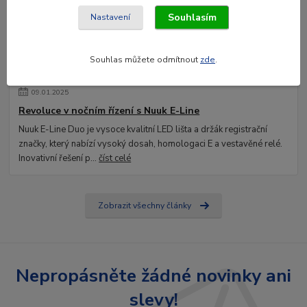
Souhlasím
Nastavení
Souhlas můžete odmítnout
zde
.
09
.
01
.
2025
Revoluce v nočním řízení s Nuuk E-Line
Nuuk E-Line Duo je vysoce kvalitní LED lišta a držák registrační
značky, který nabízí vysoký dosah, homologaci E a vestavěné relé.
Inovativní řešení p...
číst celé
Zobrazit všechny články
Nepropásněte žádné novinky ani
slevy!