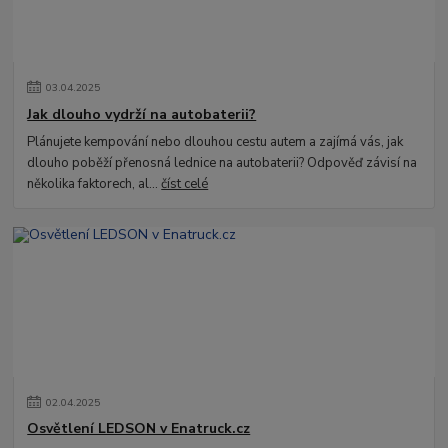
03
.
04
.
2025
Jak dlouho vydrží na autobaterii?
Plánujete kempování nebo dlouhou cestu autem a zajímá vás, jak
dlouho poběží přenosná lednice na autobaterii? Odpověď závisí na
několika faktorech, al...
číst celé
02
.
04
.
2025
Osvětlení LEDSON v Enatruck.cz