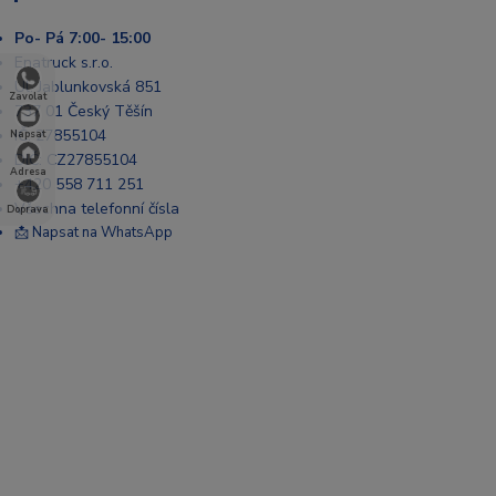
Po- Pá 7:00- 15:00
Enatruck s.r.o.
Ul. Jablunkovská 851
Zavolat
737 01 Český Těšín
IČ: 27855104
Napsat
DIČ: CZ27855104
Adresa
+420 558 711 251
Všechna telefonní čísla
Doprava
📩 Napsat na WhatsApp