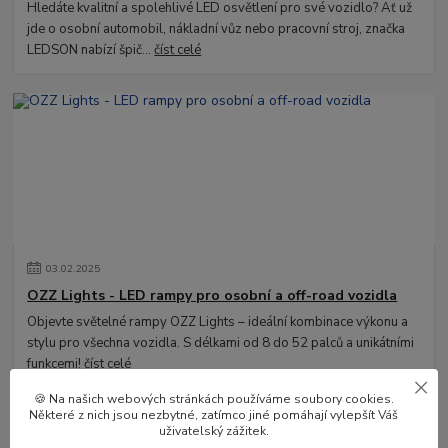
Hledáte kvalitní a spolehlivé LED osvětlení pro své vozidlo? Ať už
jde o osobní automobil, nákladní vůz nebo pracovní stroj, značka
LEDSON nabízí špič...
číst celé
03
.
02
.
2025
OZZ Lights - LED rampy pro osobní a off-road vozidla
Objevte světelné rampy OZZ Lights – ideální kombinace výkonu a
stylu pro všechna vozidla. S délkami od 8 do 52 palců a unikátními
funkcemi!
číst celé
🍪 Na našich webových stránkách používáme soubory cookies.
Některé z nich jsou nezbytné, zatímco jiné pomáhají vylepšít Váš
uživatelský zážitek.