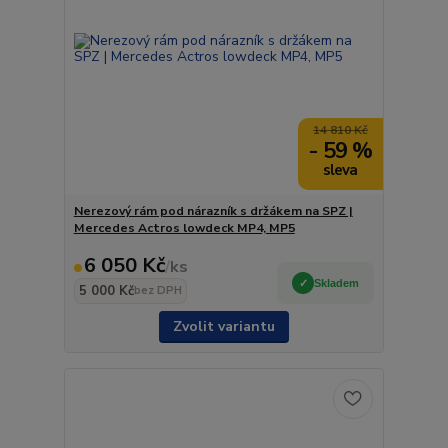
14 810 Kč
- 59 %
Nerezový rám pod nárazník s držákem na SPZ |
Mercedes Actros lowdeck MP4, MP5
6 050 Kč
/
ks
Skladem
5 000 Kč
bez DPH
Zvolit variantu