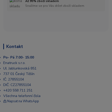
Až 95% zboží skladem
Snažíme se pro Vás držet zboží skladem
Kontakt
Po- Pá 7:00- 15:00
Enatruck s.r.o.
Ul. Jablunkovská 851
737 01 Český Těšín
IČ: 27855104
DIČ: CZ27855104
+420 558 711 251
Všechna telefonní čísla
📩 Napsat na WhatsApp