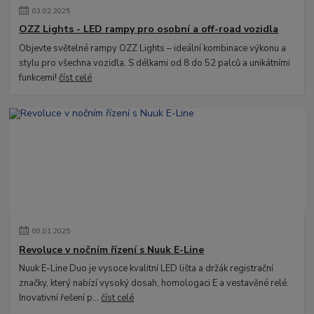
03
.
02
.
2025
OZZ Lights - LED rampy pro osobní a off-road vozidla
Objevte světelné rampy OZZ Lights – ideální kombinace výkonu a
stylu pro všechna vozidla. S délkami od 8 do 52 palců a unikátními
funkcemi!
číst celé
09
.
01
.
2025
Revoluce v nočním řízení s Nuuk E-Line
Nuuk E-Line Duo je vysoce kvalitní LED lišta a držák registrační
značky, který nabízí vysoký dosah, homologaci E a vestavěné relé.
Inovativní řešení p...
číst celé