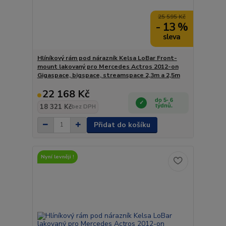
25 595 Kč
- 13 %
Hlíníkový rám pod nárazník Kelsa LoBar Front-
mount lakovaný pro Mercedes Actros 2012-on
Gigaspace, bigspace, streamspace 2,3m a 2,5m
22 168 Kč
do 5- 6
18 321 Kč
týdnů.
bez DPH
Přidat do košíku
Nyní levněji !