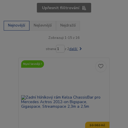
Upřesnit fiiltrování
Nejnovější
Nejlevnější
Nejdražší
Zobrazuji 1-15 z 16
strana
z 2
další
Nyní levněji !
10 963 Kč