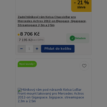
- 21 %
Zadní hlíníkový rám Kelsa ChassisBar pro
Mercedes Actros 2012-on Bigspace, Gigaspace,
Streamspace 2,3m a 2,5m
8 706 Kč
Skladem
7 195 Kč
bez DPH
Přidat do košíku
Nyní levněji !