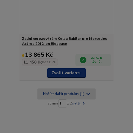
Zadní nerezový rám Kelsa BakBar pro Mercedes
Actros 2012-on Bigspace
13 865 Kč
do 5- 6
11 458 Kč
týdnů.
bez DPH
Zvolit variantu
Načíst další produkty (1)
strana
z 2
další