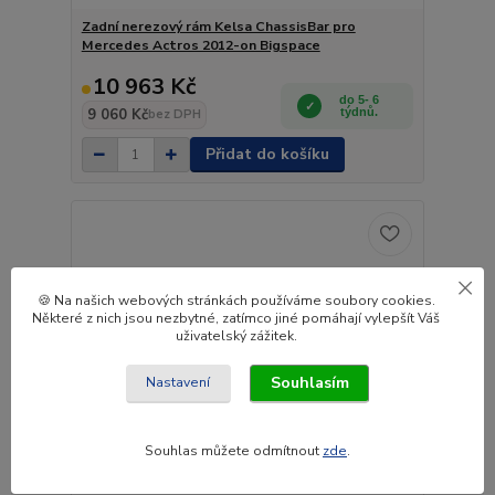
Zadní nerezový rám Kelsa ChassisBar pro
Mercedes Actros 2012-on Bigspace
10 963 Kč
do 5- 6
9 060 Kč
týdnů.
bez DPH
Přidat do košíku
🍪 Na našich webových stránkách používáme soubory cookies.
Některé z nich jsou nezbytné, zatímco jiné pomáhají vylepšít Váš
uživatelský zážitek.
Souhlasím
Nastavení
Souhlas můžete odmítnout
zde
.