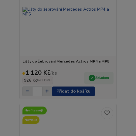
Lišty do žebrování Mercedes Actros MP4 a MP5
1 120 Kč
/
ks
Skladem
926 Kč
bez DPH
Přidat do košíku
Nyní levněji !
Novinka