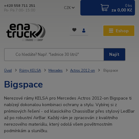
0
ks
+420 558 711 251
CZK
za
0,00 Kč
Po- Pá 7:00- 15:00
Eshop
Najít
Úvod
Rámy KELSA
Mercedes
Actros 2012-on
Bigspace
Bigspace
Nerezové rámy KELSA pro Mercedes Actros 2012-on Bigspace ti
nabízejí dokonalou kombinaci ochrany a stylu. Vybírej si z
prémiových řešení - od klasického ChassisBar přes stylový LedBar
až po robustní AirBar. Každý rám je zpracován z kvalitního
nerezového materiálu, který odolá všem povětrnostním
podmínkám a sluníčku.