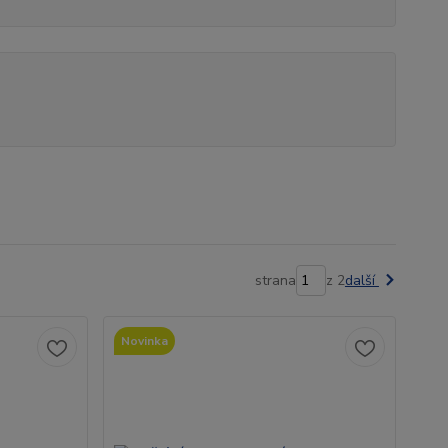
strana
z 2
další
Novinka