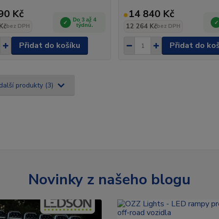
90 Kč
14 840 Kč
Do 3 až 4
Kč
týdnů.
12 264 Kč
bez DPH
bez DPH
Přidat do košíku
Přidat do ko
další produkty (3)
Novinky z našeho blogu