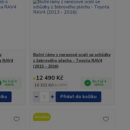
s
Boční rámy z nerezové oceli se schůdky
ta RAV4
z žebrového plechu - Toyota RAV4
(2013 - 2016)
12 490 Kč
Do 3 až 4
Do 3 až 4
týdnů.
10 322 Kč
týdnů.
bez DPH
šíku
Přidat do košíku
Novinka