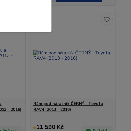
Novinka
a
Rám pod nárazník ČERNÝ - Toyota
013 - 2016)
RAV4 (2013 - 2016)
11 590 Kč
Do 3 až 4
Do 3 až 4