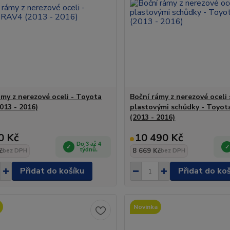
ámy z nerezové oceli - Toyota
Boční rámy z nerezové oceli 
013 - 2016)
plastovými schůdky - Toyo
(2013 - 2016)
0 Kč
10 490 Kč
Do 3 až 4
č
týdnů.
8 669 Kč
bez DPH
bez DPH
Přidat do košíku
Přidat do ko
Novinka