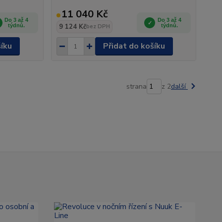
11 040 Kč
Do 3 až 4
Do 3 až 4
týdnů.
9 124 Kč
týdnů.
bez DPH
šíku
Přidat do košíku
strana
z 2
další