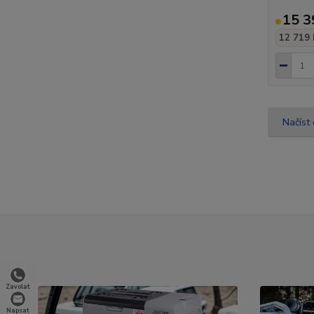
15 3
12 719 
Načíst 
Zavolat
Napsat