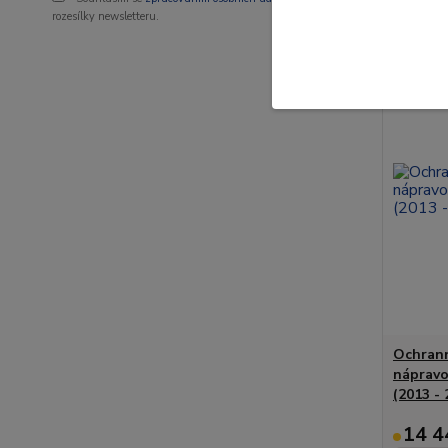
rozesílky newsletteru.
Novinka
Ochrann
nápravo
(2013 - 
14 4