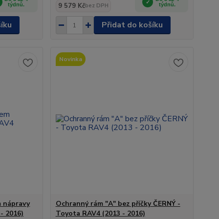
týdnů.
9 579 Kč
týdnů.
bez DPH
šíku
Přidat do košíku
Novinka
m nápravy
Ochranný rám "A" bez příčky ČERNÝ -
- 2016)
Toyota RAV4 (2013 - 2016)