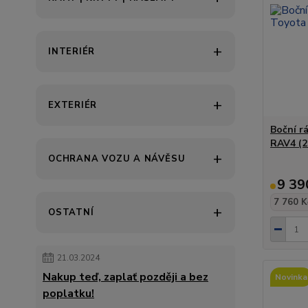
INTERIÉR
EXTERIÉR
Boční r
RAV4 (2
OCHRANA VOZU A NÁVĚSU
9 39
7 760 K
OSTATNÍ
21.03.2024
Nakup teď, zaplať později a bez
Novinka
poplatku!