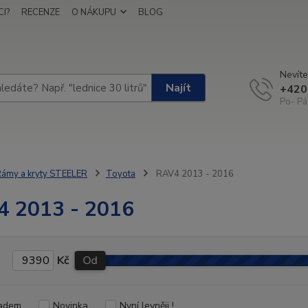
I?
RECENZE
O NÁKUPU
BLOG
Nevíte
Najít
+420
Po- Pá
ámy a kryty STEELER
Toyota
RAV4 2013 - 2016
 2013 - 2016
Kč
Od
adem
Novinka
Nyní levněji !