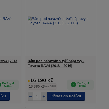
RAV4 (2013
Rám pod nárazník s tyčí nápravy -
Toyota RAV4 (2013 - 2016)
16 190 Kč
Do 3 až 4
Do 3 až 4
týdnů.
13 380 Kč
týdnů.
bez DPH
šíku
Přidat do košíku