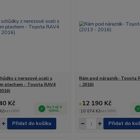
chůdky z nerezové oceli s
Rám pod nárazník- Toyota 
m plechem - Toyota RAV4
- 2016)
2016)
40 Kč
12 190 Kč
Do 3 až 4
Kč
týdnů.
10 074 Kč
bez DPH
bez DPH
Přidat do košíku
Přidat do ko