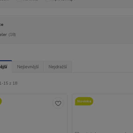
ce
eler
(18)
ější
Nejlevnější
Nejdražší
1-15 z 18
Novinka