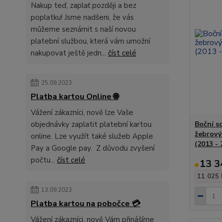
Nakup teď, zaplať později a bez
poplatku! Jsme nadšeni, že vás
můžeme seznámit s naší novou
platební službou, která vám umožní
nakupovat ještě jedn...
číst celé
25.09.2023
Platba kartou Online 🌐
Vážení zákazníci, nově lze Vaše
objednávky zaplatit platební kartou
Boční s
žebrový
online. Lze využít také služeb Apple
(2013 - 
Pay a Google pay. Z důvodu zvyšení
počtu...
číst celé
13 3
11 025 
13.09.2023
Platba kartou na pobočce 💳
Vážení zákazníci, nově Vám přinášíme