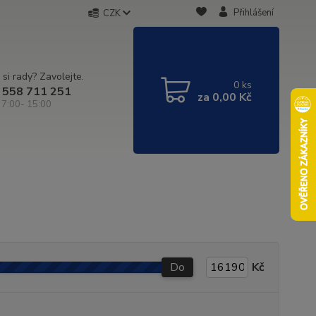
Přihlášení
CZK
 si rady? Zavolejte.
0
ks
 558 711 251
za
0,00 Kč
 7:00- 15:00
Do
Kč