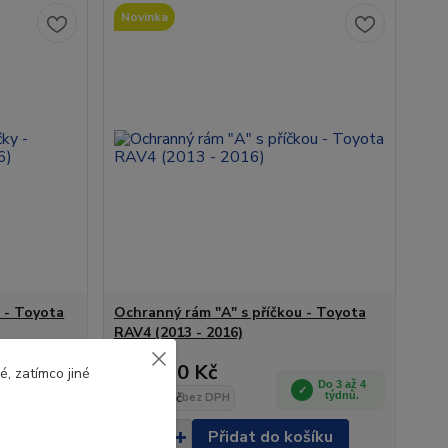
Novinka
 - Toyota
Ochranný rám "A" s příčkou - Toyota
RAV4 (2013 - 2016)
12 790 Kč
, zatímco jiné
Do 3 až 4
Do 3 až 4
týdnů.
10 570 Kč
týdnů.
bez DPH
šíku
Přidat do košíku