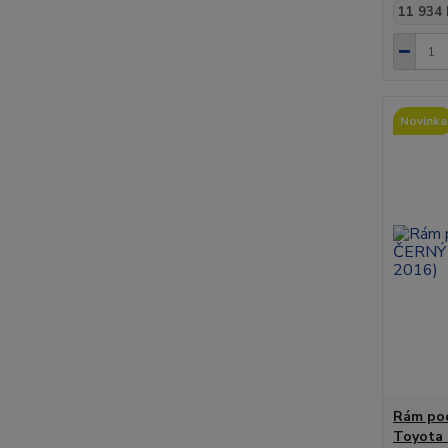
11 934 
Novinka
Rám pod
Toyota 