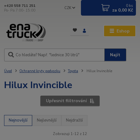
0
ks
+420 558 711 251
CZK
za
0,00 Kč
Po- Pá 7:00- 15:00
Eshop
Najít
Úvod
Ochranné kryty podvozku
Toyota
Hilux Invincible
Hilux Invincible
Upřesnit fiiltrování
Nejnovější
Nejlevnější
Nejdražší
Zobrazuji 1-12 z 12