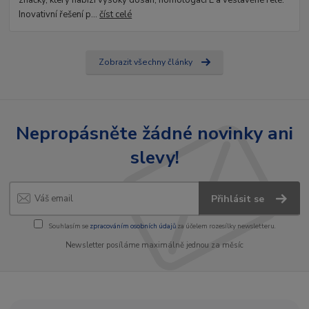
značky, který nabízí vysoký dosah, homologaci E a vestavěné relé.
Inovativní řešení p...
číst celé
Zobrazit všechny články
Nepropásněte žádné novinky ani
slevy!
Přihlásit se
Souhlasím se
zpracováním osobních údajů
za účelem rozesílky newsletteru.
Newsletter posíláme maximálně jednou za měsíc