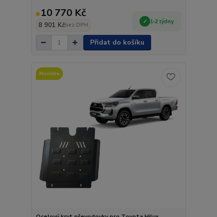
10 770 Kč
1-2 týdny
8 901 Kč
bez DPH
Přidat do košíku
Novinka
Ocelový kryt převodovky pro Toyota Hilux