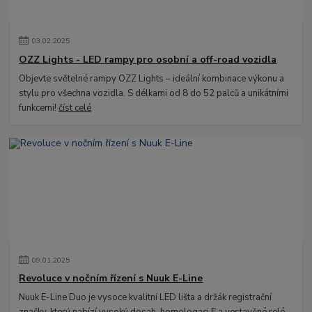
03
.
02
.
2025
OZZ Lights - LED rampy pro osobní a off-road vozidla
Objevte světelné rampy OZZ Lights – ideální kombinace výkonu a
stylu pro všechna vozidla. S délkami od 8 do 52 palců a unikátními
funkcemi!
číst celé
09
.
01
.
2025
Revoluce v nočním řízení s Nuuk E-Line
Nuuk E-Line Duo je vysoce kvalitní LED lišta a držák registrační