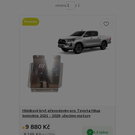
strana
z 1
Novinka
Hliníkový kryt převodovky pro Toyota Hilux
Invincible 2021 - 2026, všechny motory
9 880 Kč
1-2 týdny
8 165 Kč
bez DPH