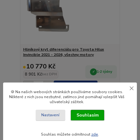
Hliníkový kryt diferenciálu pro Toyota Hilux
Invincible 2021 - 2026, všechny motory
10 770 Kč
1-2 týdny
8 901 Kč
bez DPH
Přidat do košíku
🍪 Na našich webových stránkách používáme soubory cookies.
Některé z nich jsou nezbytné, zatímco jiné pomáhají vylepšít Váš
uživatelský zážitek.
Novinka
Souhlasím
Nastavení
Souhlas můžete odmítnout
zde
.