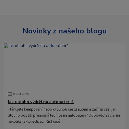
Novinky z našeho blogu
03
.
04
.
2025
Jak dlouho vydrží na autobaterii?
Plánujete kempování nebo dlouhou cestu autem a zajímá vás, jak
dlouho poběží přenosná lednice na autobaterii? Odpověď závisí na
několika faktorech, al...
číst celé