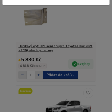
Hliníkový kryt DPF senzoru pro Toyota Hilux 2021
- 2026, všechny motory
5 830 Kč
1-2 týdny
4 818 Kč
bez DPH
Přidat do košíku
Novinka