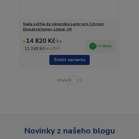
Sada světla do nárazníku Lazer pro Citroen
Dispatch/Jumpy, Linear-18
14 820 Kč
/
ks
1-2 týdny
12 248 Kč
bez DPH
Zvolit variantu
strana
z 1
Novinky z našeho blogu