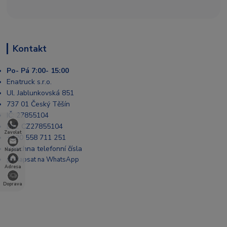
Kontakt
Po- Pá 7:00- 15:00
Enatruck s.r.o.
Ul. Jablunkovská 851
737 01 Český Těšín
IČ: 27855104
DIČ: CZ27855104
Zavolat
+420 558 711 251
Všechna telefonní čísla
Napsat
📩 Napsat na WhatsApp
Adresa
Doprava