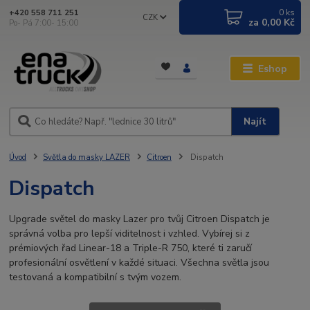
0
ks
+420 558 711 251
CZK
za
0,00 Kč
Po- Pá 7:00- 15:00
Eshop
Najít
Úvod
Světla do masky LAZER
Citroen
Dispatch
Dispatch
Upgrade světel do masky Lazer pro tvůj Citroen Dispatch je
správná volba pro lepší viditelnost i vzhled. Vybírej si z
prémiových řad Linear-18 a Triple-R 750, které ti zaručí
profesionální osvětlení v každé situaci. Všechna světla jsou
testovaná a kompatibilní s tvým vozem.