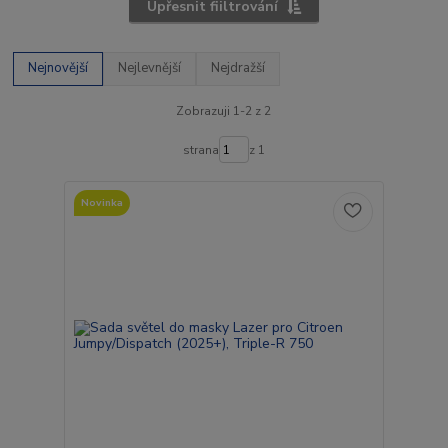
Upřesnit fiiltrování
Nejnovější
Nejlevnější
Nejdražší
Zobrazuji 1-2 z 2
strana
z 1
Novinka