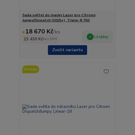
Sada světel do masky Lazer pro Citroen
Jumpy/Dispatch (2025+), Triple-R 750
18 670 Kč
/
ks
1-2 týdny
15 430 Kč
bez DPH
Zvolit variantu
Novinka