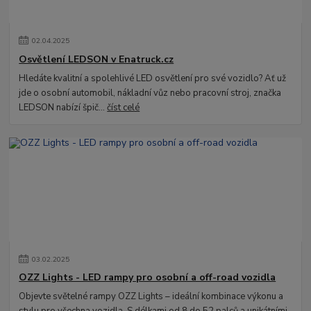
02
.
04
.
2025
Osvětlení LEDSON v Enatruck.cz
Hledáte kvalitní a spolehlivé LED osvětlení pro své vozidlo? Ať už
jde o osobní automobil, nákladní vůz nebo pracovní stroj, značka
LEDSON nabízí špič...
číst celé
03
.
02
.
2025
OZZ Lights - LED rampy pro osobní a off-road vozidla
Objevte světelné rampy OZZ Lights – ideální kombinace výkonu a