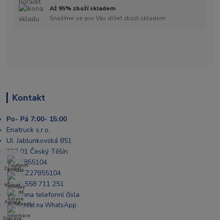
Až 95% zboží skladem
Snažíme se pro Vás držet zboží skladem
Kontakt
Po- Pá 7:00- 15:00
Enatruck s.r.o.
Ul. Jablunkovská 851
737 01 Český Těšín
IČ: 27855104
Zavolat
DIČ: CZ27855104
+420 558 711 251
Napsat
Všechna telefonní čísla
Adresa
📩 Napsat na WhatsApp
Doprava