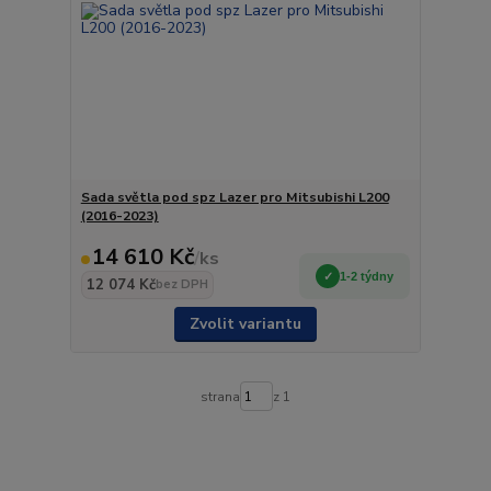
Sada světla pod spz Lazer pro Mitsubishi L200
(2016-2023)
14 610 Kč
/
ks
1-2 týdny
12 074 Kč
bez DPH
Zvolit variantu
strana
z 1