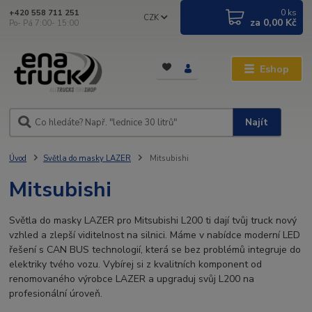
0
ks
+420 558 711 251
CZK
za
0,00 Kč
Po- Pá 7:00- 15:00
Eshop
Najít
Úvod
Světla do masky LAZER
Mitsubishi
Mitsubishi
Světla do masky LAZER pro Mitsubishi L200 ti dají tvůj truck nový
vzhled a zlepší viditelnost na silnici. Máme v nabídce moderní LED
řešení s CAN BUS technologií, která se bez problémů integruje do
elektriky tvého vozu. Vybírej si z kvalitních komponent od
renomovaného výrobce LAZER a upgraduj svůj L200 na
profesionální úroveň.