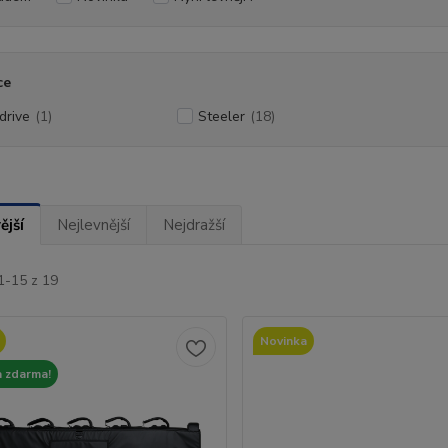
ce
drive
(1)
Steeler
(18)
ější
Nejlevnější
Nejdražší
1-15 z 19
Novinka
 zdarma!