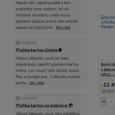
Nakup teď, zaplať později a bez
poplatku! Jsme nadšeni, že vás
můžeme seznámit s naší novou
platební službou, která vám umožní
nakupovat ještě jedn...
číst celé
25.09.2023
Platba kartou Online 🌐
Vážení zákazníci, nově lze Vaše
objednávky zaplatit platební kartou
Boční r
z žebro
online. Lze využít také služeb Apple
(2012 - 
Pay a Google pay. Z důvodu zvyšení
počtu...
číst celé
12 4
10 322 
13.09.2023
Platba kartou na pobočce 💳
Vážení zákazníci, nově Vám přinášíme