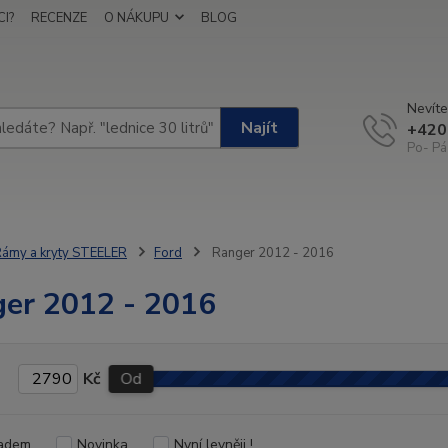
I?
RECENZE
O NÁKUPU
BLOG
Nevíte
Najít
+420
Po- Pá
ámy a kryty STEELER
Ford
Ranger 2012 - 2016
er 2012 - 2016
Kč
Od
adem
Novinka
Nyní levněji !