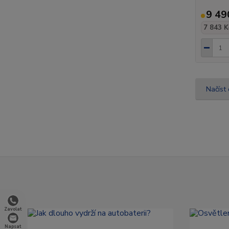
9 49
7 843 K
Načíst 
Zavolat
Napsat