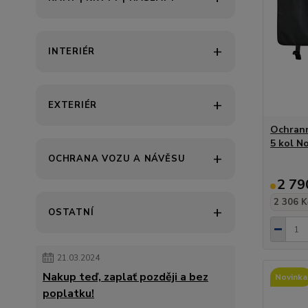
INTERIÉR
EXTERIÉR
Ochrann
5 kol N
OCHRANA VOZU A NÁVĚSU
2 79
2 306 K
OSTATNÍ
21.03.2024
Nakup teď, zaplať později a bez
Novinka
poplatku!