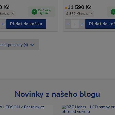
0 Kč
11 590 Kč
Do 3 až 4
č
týdnů.
9 579 Kč
bez DPH
bez DPH
Přidat do košíku
Přidat do ko
další produkty (4)
Novinky z našeho blogu