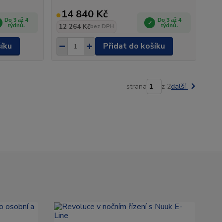
14 840 Kč
Do 3 až 4
Do 3 až 4
týdnů.
12 264 Kč
týdnů.
bez DPH
šíku
Přidat do košíku
strana
z 2
další