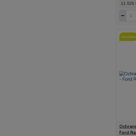
11 025 
Novinka
Ochrann
Ford Ra