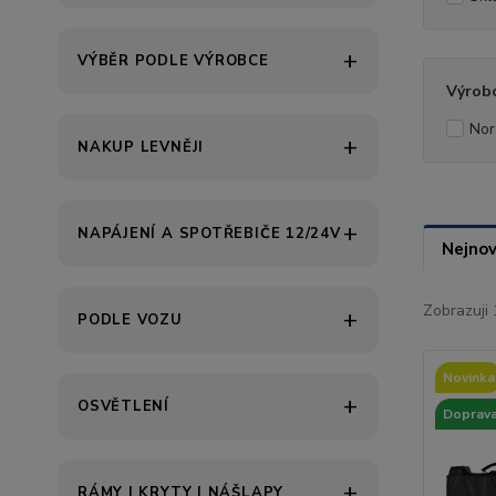
VÝBĚR PODLE VÝROBCE
Výrob
Nor
NAKUP LEVNĚJI
NAPÁJENÍ A SPOTŘEBIČE 12/24V
Nejnov
Zobrazuji 
PODLE VOZU
Novinka
OSVĚTLENÍ
Doprava
RÁMY | KRYTY | NÁŠLAPY