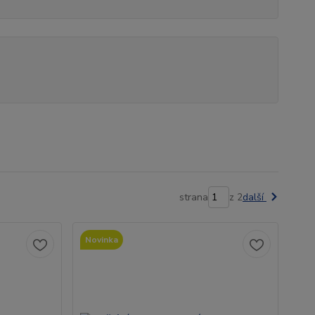
strana
z 2
další
Novinka