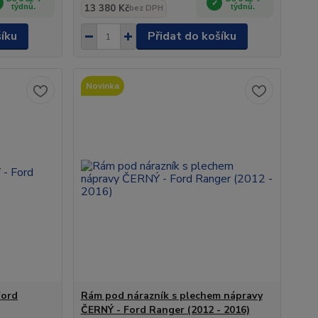
týdnů.
13 380 Kč
týdnů.
bez DPH
šíku
Přidat do košíku
Novinka
Ford
Rám pod nárazník s plechem nápravy
ČERNÝ - Ford Ranger (2012 - 2016)