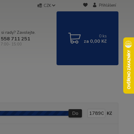
Přihlášení
CZK
 si rady? Zavolejte.
0
ks
 558 711 251
za
0,00 Kč
 7:00- 15:00
Do
Kč