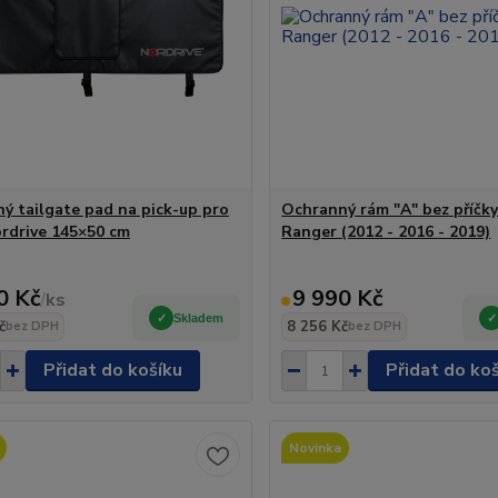
ý tailgate pad na pick-up pro
Ochranný rám "A" bez příčky
ordrive 145×50 cm
Ranger (2012 - 2016 - 2019)
0 Kč
9 990 Kč
/
ks
Skladem
č
8 256 Kč
bez DPH
bez DPH
Přidat do košíku
Přidat do ko
Novinka