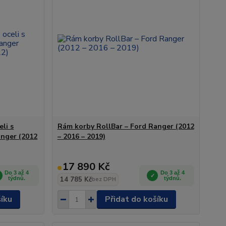
li s
Rám korby RollBar – Ford Ranger (2012
nger (2012
– 2016 – 2019)
17 890 Kč
Do 3 až 4
Do 3 až 4
týdnů.
14 785 Kč
týdnů.
bez DPH
šíku
Přidat do košíku