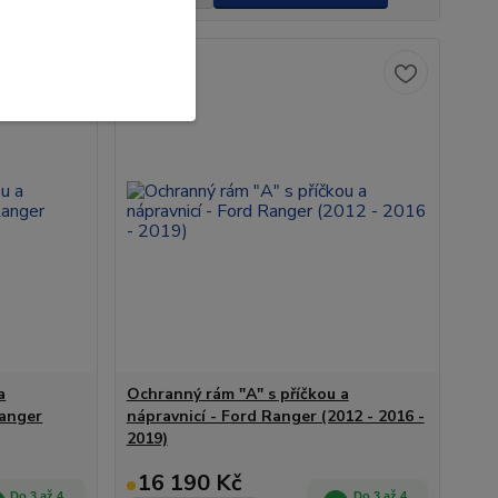
Novinka
a
Ochranný rám "A" s příčkou a
Ranger
nápravnicí - Ford Ranger (2012 - 2016 -
2019)
16 190 Kč
Do 3 až 4
Do 3 až 4