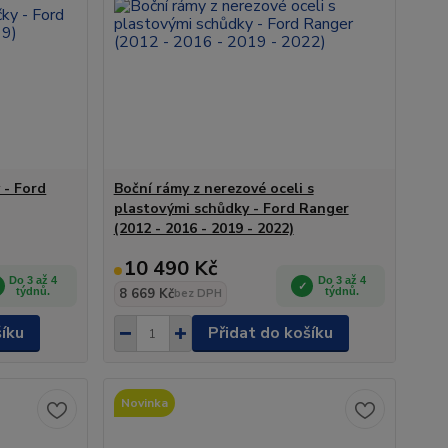
 - Ford
Boční rámy z nerezové oceli s
plastovými schůdky - Ford Ranger
(2012 - 2016 - 2019 - 2022)
10 490 Kč
Do 3 až 4
Do 3 až 4
týdnů.
8 669 Kč
týdnů.
bez DPH
šíku
Přidat do košíku
Novinka