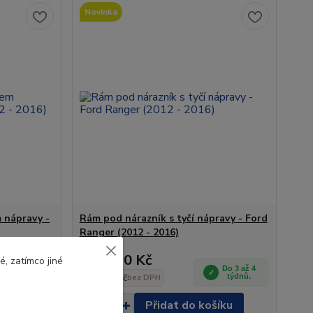
Novinka
 nápravy -
Rám pod nárazník s tyčí nápravy - Ford
Ranger (2012 - 2016)
16 190 Kč
, zatímco jiné
Do 3 až 4
Do 3 až 4
týdnů.
13 380 Kč
týdnů.
bez DPH
šíku
Přidat do košíku