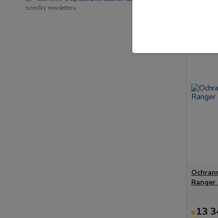
rozesílky newsletteru.
Novinka
Ochrann
Ranger 
13 3