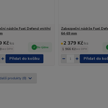
ční nádrže Fuel Defend vnitřní
Zabezpeční nádrže Fuel Defe
mm
64-69 mm
9 Kč
2 379 Kč
/
ks
/
ks
Do týdne
č
1 966 Kč
bez DPH
bez DPH
Přidat do košíku
Přidat do ko
další produkty (8)