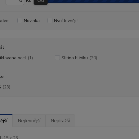
Kč
Od
adem
Novinka
Nyní levněji !
ál
iklovana ocel
(1)
Slitina hliníku
(20)
ce
G
(23)
ější
Nejlevnější
Nejdražší
1-15 z 23