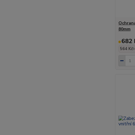
Ochrana 
80mm
682 
564 Kč
b