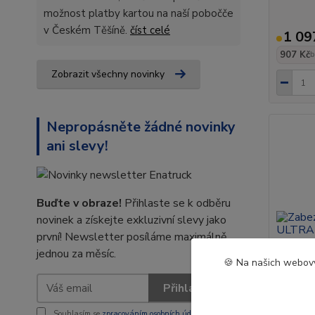
možnost platby kartou na naší pobočče
v Českém Těšíně.
číst celé
1 09
907 Kč
b
Zobrazit všechny novinky
Nepropásněte žádné novinky
ani slevy!
Buďte v obraze!
Přihlaste se k odběru
novinek a získejte exkluzivní slevy jako
první! Newsletter posíláme maximálně
jednou za měsíc.
🍪 Na našich webový
Přihlásit se
Souhlasím se
zpracováním osobních údajů
za účelem