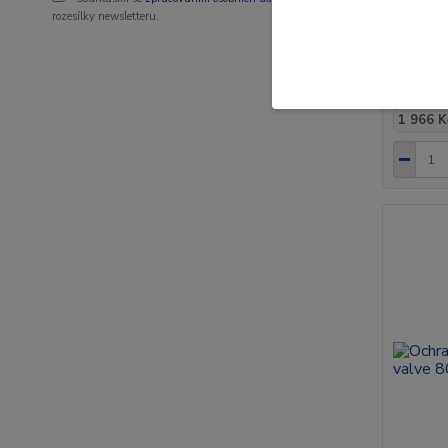
rozesílky newsletteru.
Zabezpe
ULTRAP
2 37
1 966 K