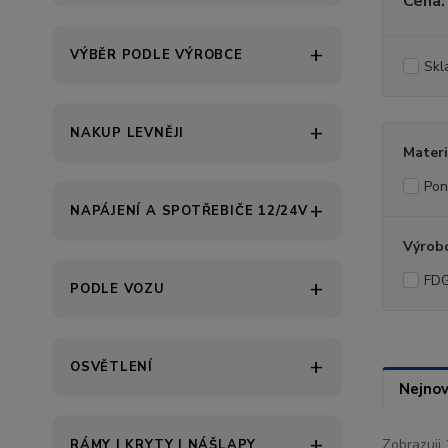
Cena:
VÝBĚR PODLE VÝROBCE
Skl
NAKUP LEVNĚJI
Materi
Pon
NAPÁJENÍ A SPOTŘEBIČE 12/24V
Výrob
FD
PODLE VOZU
OSVĚTLENÍ
Nejnov
Zobrazuji 
RÁMY | KRYTY | NÁŠLAPY