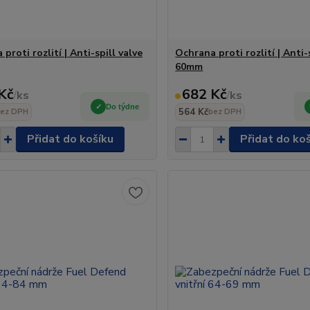
proti rozlití | Anti-spill valve
Ochrana proti rozlití | Anti-
60mm
Kč
682 Kč
/
ks
/
ks
Do týdne
564 Kč
ez DPH
bez DPH
Přidat do košíku
Přidat do ko