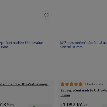
čení nádrže UltraValue vnější
1 hodnocení
Zabezpečení nádrže UltraVal
80mm
7 Kč
1 097 Kč
/
ks
/
ks