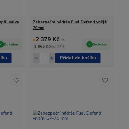
spill valve
Zabezpeční nádrže Fuel Defend vnější
70mm
2 379 Kč
/
ks
Do týdne
Do týdne
1 966 Kč
bez DPH
šíku
Přidat do košíku