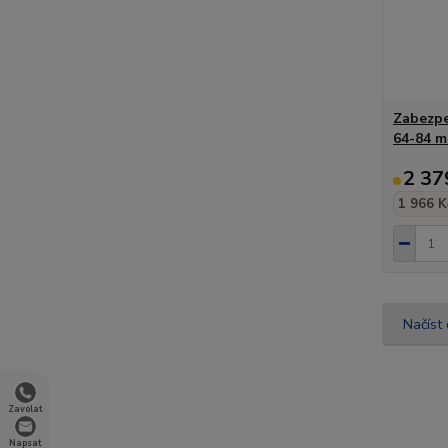
Zabezpe
64-84 
2 37
1 966 K
Načíst 
Zavolat
Napsat