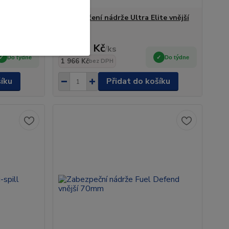
nitřní
Zabezpečení nádrže Ultra Elite vnější
60mm
2 379 Kč
/
ks
Do týdne
Do týdne
1 966 Kč
bez DPH
šíku
Přidat do košíku