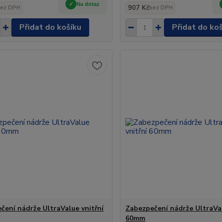
Na dotaz
907 Kč
ez DPH
bez DPH
Přidat do košíku
Přidat do ko
čení nádrže UltraValue vnitřní
Zabezpečení nádrže UltraVal
60mm