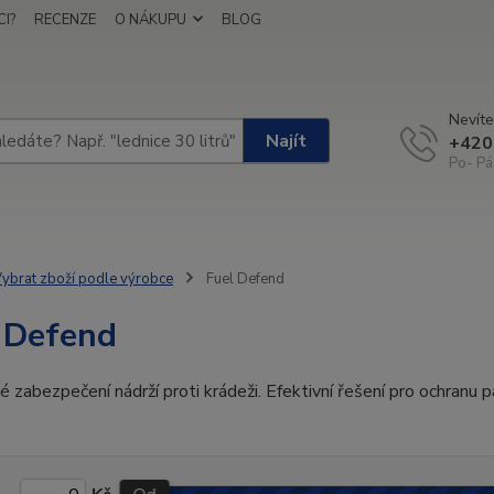
I?
RECENZE
O NÁKUPU
BLOG
Nevíte
Najít
+420
Po- Pá
ybrat zboží podle výrobce
Fuel Defend
 Defend
é zabezpečení nádrží proti krádeži. Efektivní řešení pro ochranu pa