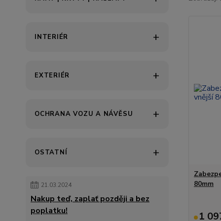
INTERIÉR
EXTERIÉR
OCHRANA VOZU A NÁVĚSU
OSTATNÍ
Zabezpe
80mm
21.03.2024
Nakup teď, zaplať později a bez
poplatku!
1 09