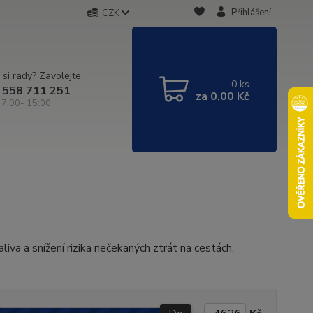
Přihlášení
CZK
 si rady? Zavolejte.
0
ks
 558 711 251
za
0,00 Kč
 7:00- 15:00
liva a snížení rizika nečekaných ztrát na cestách.