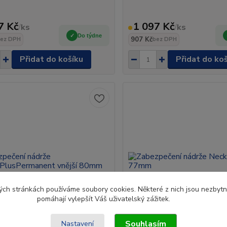
7 Kč
1 097 Kč
/
ks
/
ks
Do týdne
907 Kč
ez DPH
bez DPH
Přidat do košíku
Přidat do ko
ch stránkách používáme soubory cookies. Některé z nich jsou nezbytné
pomáhají vylepšít Váš uživatelský zážitek.
Souhlasím
Nastavení