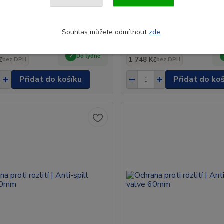
čení nádrže
Zabezpečení nádrže NeckIt v
lusPermanent vnější 80mm
77mm
Souhlas můžete odmítnout
zde
.
9 Kč
2 115 Kč
/
ks
/
ks
Do týdne
č
1 748 Kč
bez DPH
bez DPH
Přidat do košíku
Přidat do ko