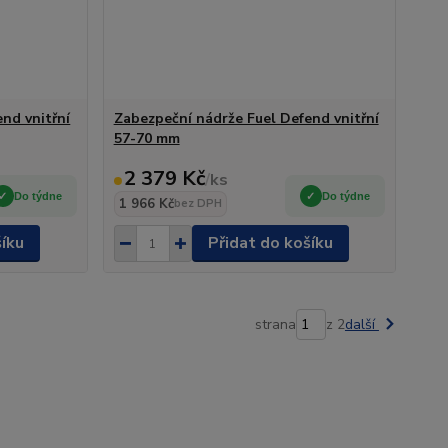
nd vnitřní
Zabezpeční nádrže Fuel Defend vnitřní
57-70 mm
2 379 Kč
/
ks
Do týdne
Do týdne
1 966 Kč
bez DPH
šíku
Přidat do košíku
strana
z 2
další