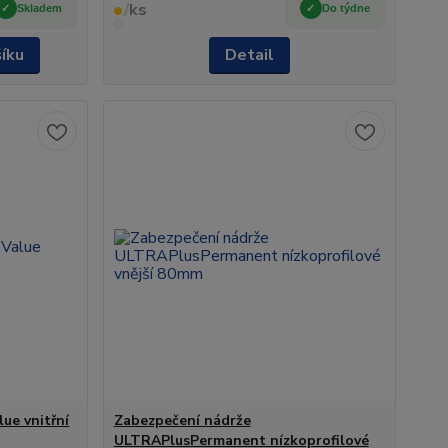
/
ks
Skladem
Do týdne
šíku
Detail
ue vnitřní
Zabezpečení nádrže
ULTRAPlusPermanent nízkoprofilové