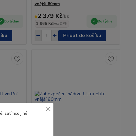
vnější 80mm
2 379 Kč
/
ks
Do týdne
Do týdne
1 966 Kč
bez DPH
šíku
Přidat do košíku
, zatímco jiné