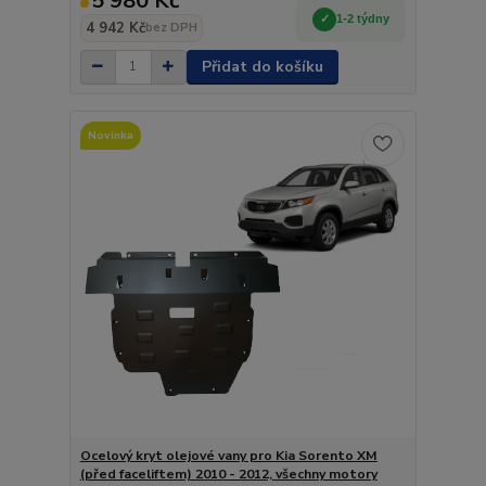
5 980 Kč
1-2 týdny
4 942 Kč
bez DPH
Přidat do košíku
Novinka
Ocelový kryt olejové vany pro Kia Sorento XM
(před faceliftem) 2010 - 2012, všechny motory