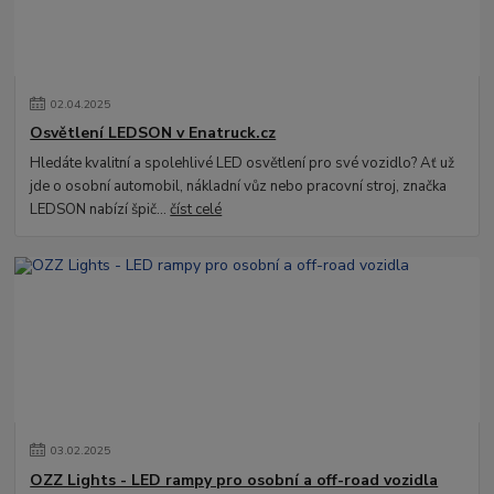
02
.
04
.
2025
Osvětlení LEDSON v Enatruck.cz
Hledáte kvalitní a spolehlivé LED osvětlení pro své vozidlo? Ať už
jde o osobní automobil, nákladní vůz nebo pracovní stroj, značka
LEDSON nabízí špič...
číst celé
03
.
02
.
2025
OZZ Lights - LED rampy pro osobní a off-road vozidla