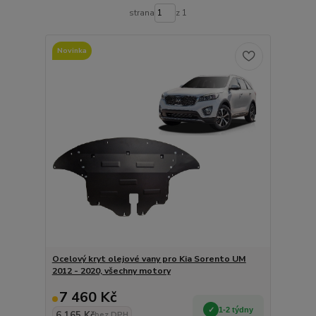
strana
z 1
Novinka
Ocelový kryt olejové vany pro Kia Sorento UM
2012 - 2020, všechny motory
7 460 Kč
1-2 týdny
6 165 Kč
bez DPH