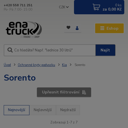
0
ks
+420 558 711 251
CZK
za
0,00 Kč
Po- Pá 7:00- 15:00
Eshop
Najít
Úvod
Ochranné kryty podvozku
Kia
Sorento
Sorento
Upřesnit fiiltrování
Nejnovější
Nejlevnější
Nejdražší
Zobrazuji 1-7 z 7