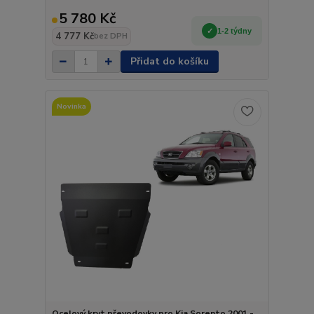
5 780 Kč
1-2 týdny
4 777 Kč
bez DPH
Přidat do košíku
Novinka
Ocelový kryt převodovky pro Kia Sorento 2001 -