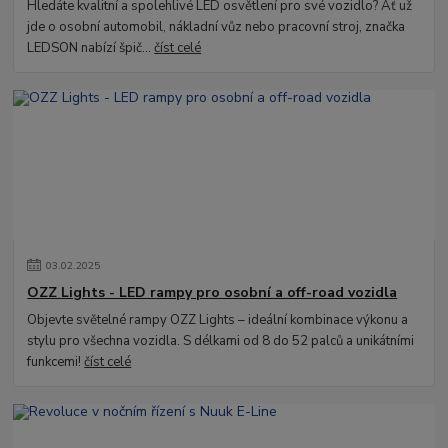
Hledáte kvalitní a spolehlivé LED osvětlení pro své vozidlo? Ať už
jde o osobní automobil, nákladní vůz nebo pracovní stroj, značka
LEDSON nabízí špič...
číst celé
03
.
02
.
2025
OZZ Lights - LED rampy pro osobní a off-road vozidla
Objevte světelné rampy OZZ Lights – ideální kombinace výkonu a
stylu pro všechna vozidla. S délkami od 8 do 52 palců a unikátními
funkcemi!
číst celé