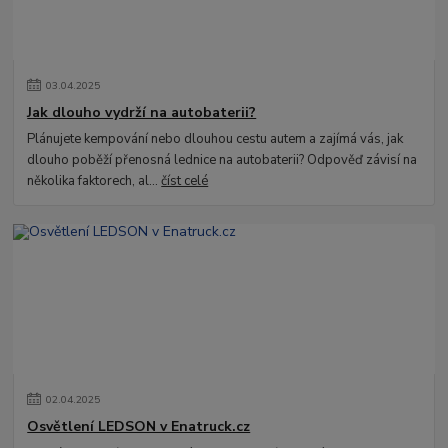
03
.
04
.
2025
Jak dlouho vydrží na autobaterii?
Plánujete kempování nebo dlouhou cestu autem a zajímá vás, jak
dlouho poběží přenosná lednice na autobaterii? Odpověď závisí na
několika faktorech, al...
číst celé
02
.
04
.
2025
Osvětlení LEDSON v Enatruck.cz