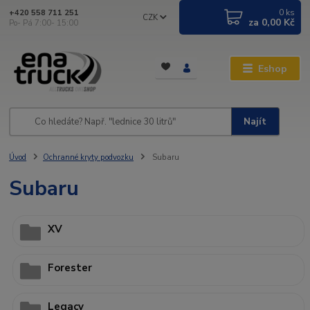
0
ks
+420 558 711 251
CZK
za
0,00 Kč
Po- Pá 7:00- 15:00
Eshop
Najít
Úvod
Ochranné kryty podvozku
Subaru
Subaru
XV
Forester
Legacy