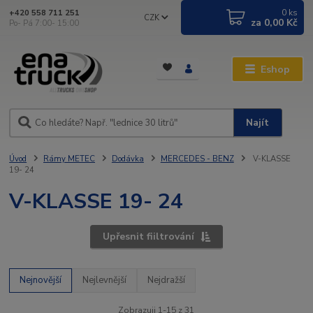
0
ks
+420 558 711 251
CZK
za
0,00 Kč
Po- Pá 7:00- 15:00
Eshop
Najít
Úvod
Rámy METEC
Dodávka
MERCEDES - BENZ
V-KLASSE
19- 24
V-KLASSE 19- 24
Upřesnit fiiltrování
Nejnovější
Nejlevnější
Nejdražší
Zobrazuji 1-15 z 31