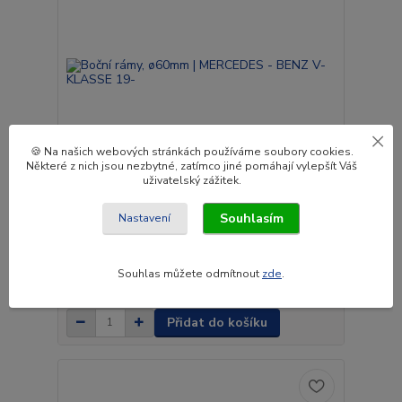
🍪 Na našich webových stránkách používáme soubory cookies.
Některé z nich jsou nezbytné, zatímco jiné pomáhají vylepšít Váš
uživatelský zážitek.
Souhlasím
Nastavení
Boční rámy, ø60mm | MERCEDES - BENZ V-KLASSE
19-
14 560 Kč
Souhlas můžete odmítnout
zde
.
Na dotaz
12 033 Kč
bez DPH
Přidat do košíku