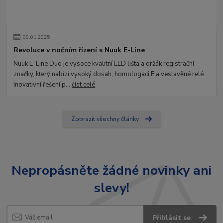
09
.
01
.
2025
Revoluce v nočním řízení s Nuuk E-Line
Nuuk E-Line Duo je vysoce kvalitní LED lišta a držák registrační
značky, který nabízí vysoký dosah, homologaci E a vestavěné relé.
Inovativní řešení p...
číst celé
Zobrazit všechny články
Nepropásněte žádné novinky ani
slevy!
Přihlásit se