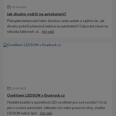
03
.
04
.
2025
Jak dlouho vydrží na autobaterii?
Plánujete kempování nebo dlouhou cestu autem a zajímá vás, jak
dlouho poběží přenosná lednice na autobaterii? Odpověď závisí na
několika faktorech, al...
číst celé
02
.
04
.
2025
Osvětlení LEDSON v Enatruck.cz
Hledáte kvalitní a spolehlivé LED osvětlení pro své vozidlo? Ať už
jde o osobní automobil, nákladní vůz nebo pracovní stroj, značka
LEDSON nabízí špič...
číst celé