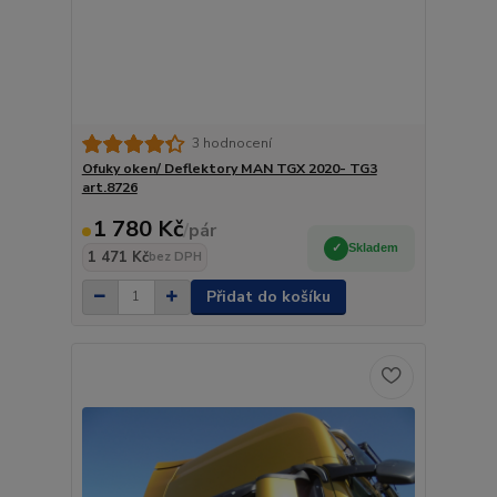
3 hodnocení
Ofuky oken/ Deflektory MAN TGX 2020- TG3
art.8726
1 780 Kč
/
pár
Skladem
1 471 Kč
bez DPH
Přidat do košíku