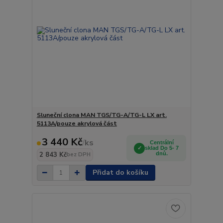
Sluneční clona MAN TGS/TG-A/TG-L LX art.
5113A/pouze akrylová část
3 440 Kč
/
ks
Centrální
sklad Do 5- 7
2 843 Kč
dnů.
bez DPH
Přidat do košíku