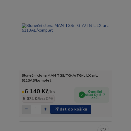
Sluneční clona MAN TGS/TG-A/TG-L LX art.
5113AB/komplet
6 140 Kč
/
ks
Centrální
sklad Do 5- 7
5 074 Kč
dnů.
bez DPH
Přidat do košíku