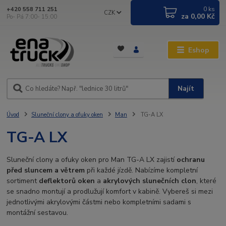
0
ks
+420 558 711 251
CZK
za
0,00 Kč
Po- Pá 7:00- 15:00
Eshop
Najít
Úvod
Sluneční clony a ofuky oken
Man
TG-A LX
TG-A LX
Sluneční clony a ofuky oken pro Man TG-A LX zajistí
ochranu
před sluncem a větrem
při každé jízdě. Nabízíme kompletní
sortiment
deflektorů oken
a
akrylových slunečních clon
, které
se snadno montují a prodlužují komfort v kabině. Vybereš si mezi
jednotlivými akrylovými částmi nebo kompletními sadami s
montážní sestavou.