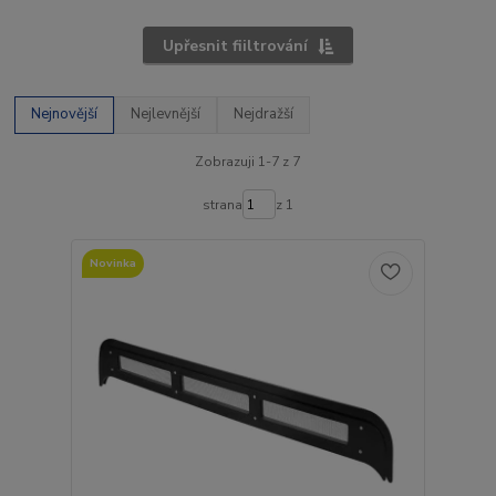
Upřesnit fiiltrování
Nejnovější
Nejlevnější
Nejdražší
Zobrazuji 1-7 z 7
strana
z 1
Novinka