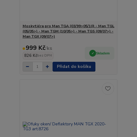
Moskytiéra pro Man TGA (03/99>05/10) - Man TGL
(05/05>) - Man TGM (10/05>) - Man TGS (09/07>) -
Man TGX (09/07>)
999 Kč
/
ks
Skladem
826 Kč
bez DPH
Přidat do košíku