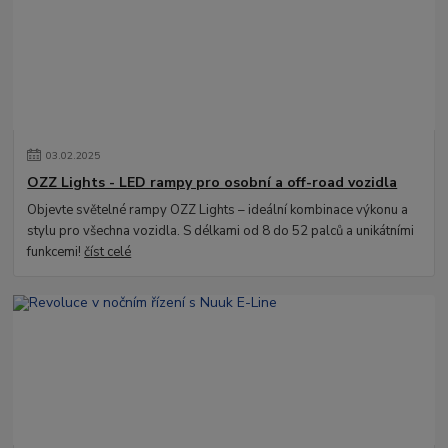
03
.
02
.
2025
OZZ Lights - LED rampy pro osobní a off-road vozidla
Objevte světelné rampy OZZ Lights – ideální kombinace výkonu a
stylu pro všechna vozidla. S délkami od 8 do 52 palců a unikátními
funkcemi!
číst celé