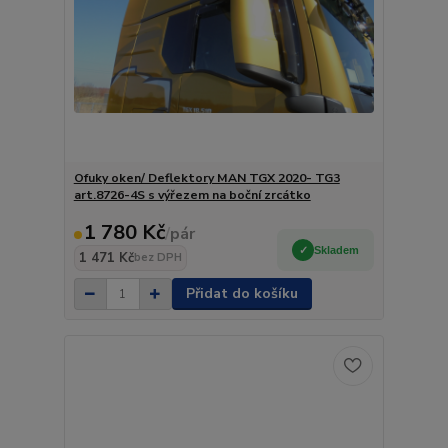
Ofuky oken/ Deflektory MAN TGX 2020- TG3
art.8726-4S s výřezem na boční zrcátko
1 780 Kč
/
pár
Skladem
1 471 Kč
bez DPH
Přidat do košíku