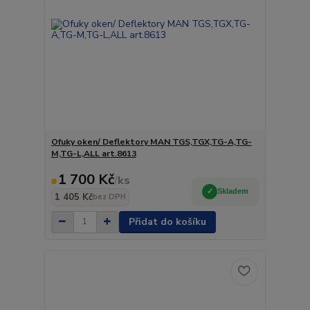
Ofuky oken/ Deflektory MAN TGS,TGX,TG-A,TG-
M,TG-L,ALL art.8613
1 700 Kč
/
ks
Skladem
1 405 Kč
bez DPH
Přidat do košíku