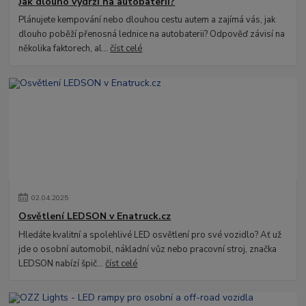
Jak dlouho vydrží na autobaterii?
Plánujete kempování nebo dlouhou cestu autem a zajímá vás, jak
dlouho poběží přenosná lednice na autobaterii? Odpověď závisí na
několika faktorech, al...
číst celé
02
.
04
.
2025
Osvětlení LEDSON v Enatruck.cz
Hledáte kvalitní a spolehlivé LED osvětlení pro své vozidlo? Ať už
jde o osobní automobil, nákladní vůz nebo pracovní stroj, značka
LEDSON nabízí špič...
číst celé