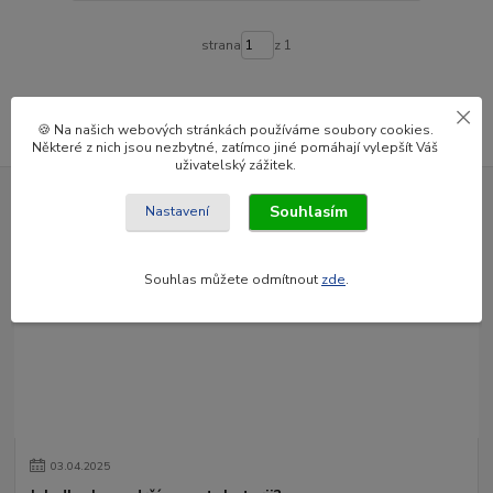
strana
z 1
🍪 Na našich webových stránkách používáme soubory cookies.
Některé z nich jsou nezbytné, zatímco jiné pomáhají vylepšít Váš
uživatelský zážitek.
Souhlasím
Nastavení
Novinky z našeho blogu
Souhlas můžete odmítnout
zde
.
03
.
04
.
2025