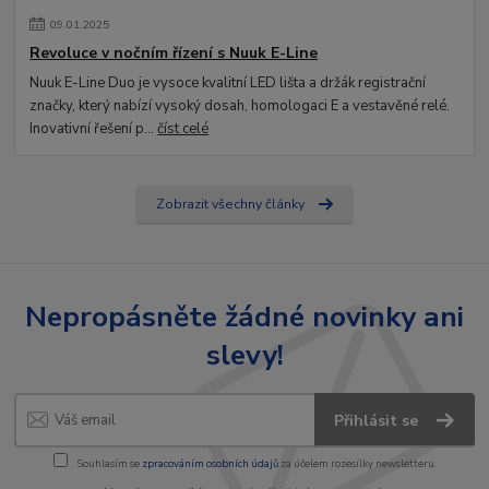
09
.
01
.
2025
Revoluce v nočním řízení s Nuuk E-Line
Nuuk E-Line Duo je vysoce kvalitní LED lišta a držák registrační
značky, který nabízí vysoký dosah, homologaci E a vestavěné relé.
Inovativní řešení p...
číst celé
Zobrazit všechny články
Nepropásněte žádné novinky ani
slevy!
Přihlásit se
Souhlasím se
zpracováním osobních údajů
za účelem rozesílky newsletteru.