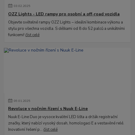
03
.
02
.
2025
OZZ Lights - LED rampy pro osobní a off-road vozidla
Objevte světelné rampy OZZ Lights – ideální kombinace výkonu a
stylu pro všechna vozidla. S délkami od 8 do 52 palců a unikátními
funkcemi!
číst celé
09
.
01
.
2025
Revoluce v nočním řízení s Nuuk E-Line
Nuuk E-Line Duo je vysoce kvalitní LED lišta a držák registrační
značky, který nabízí vysoký dosah, homologaci E a vestavěné relé.
Inovativní řešení p...
číst celé