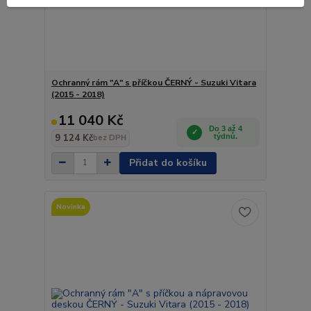
Ochranný rám "A" s příčkou ČERNÝ - Suzuki Vitara
(2015 - 2018)
11 040 Kč
Do 3 až 4
9 124 Kč
týdnů.
bez DPH
Přidat do košíku
Novinka