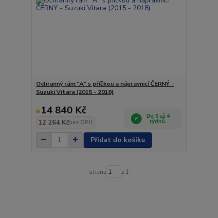
Ochranný rám "A" s příčkou a nápravnicí ČERNÝ -
Suzuki Vitara (2015 - 2018)
14 840 Kč
Do 3 až 4
12 264 Kč
týdnů.
bez DPH
Přidat do košíku
strana
z 1