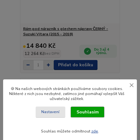
Rám pod nárazník s plechem nápravy ČERNÝ -
Suzuki Vitara (2015 - 2018)
14 840 Kč
Do 3 až 4
12 264 Kč
týdnů.
bez DPH
Přidat do košíku
Novinka
🍪 Na našich webových stránkách používáme soubory cookies.
Některé z nich jsou nezbytné, zatímco jiné pomáhají vylepšít Váš
uživatelský zážitek.
Souhlasím
Nastavení
Souhlas můžete odmítnout
zde
.