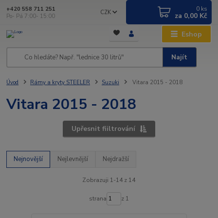
0
ks
+420 558 711 251
CZK
za
0,00 Kč
Po- Pá 7:00- 15:00
Eshop
Najít
Úvod
Rámy a kryty STEELER
Suzuki
Vitara 2015 - 2018
Vitara 2015 - 2018
Upřesnit fiiltrování
Nejnovější
Nejlevnější
Nejdražší
Zobrazuji 1-14 z 14
strana
z 1