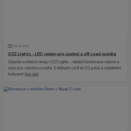
03
.
02
.
2025
OZZ Lights - LED rampy pro osobní a off-road vozidla
Objevte světelné rampy OZZ Lights – ideální kombinace výkonu a
stylu pro všechna vozidla. S délkami od 8 do 52 palců a unikátními
funkcemi!
číst celé