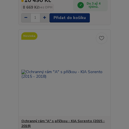
10 490 Kč
Do 3 až 4
8 669 Kč
týdnů.
bez DPH
Přidat do košíku
Novinka
Ochranný rám "A" s příčkou - KIA Sorento (2015 -
2018)