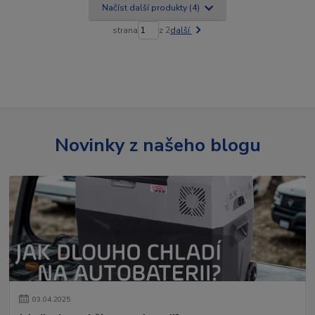
Načíst další produkty (4)
strana
z 2
další
Novinky z našeho blogu
03
.
04
.
2025