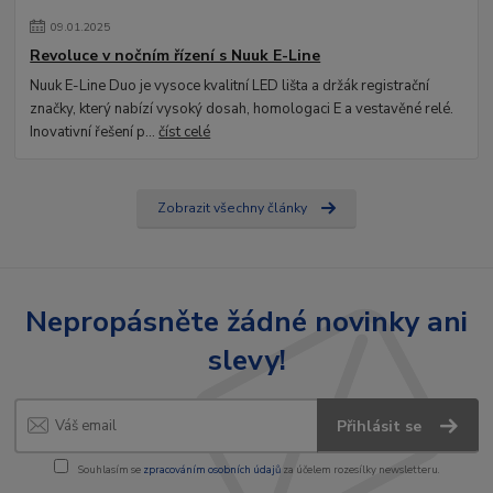
09
.
01
.
2025
Revoluce v nočním řízení s Nuuk E-Line
Nuuk E-Line Duo je vysoce kvalitní LED lišta a držák registrační
značky, který nabízí vysoký dosah, homologaci E a vestavěné relé.
Inovativní řešení p...
číst celé
Zobrazit všechny články
Nepropásněte žádné novinky ani
slevy!
Přihlásit se
Souhlasím se
zpracováním osobních údajů
za účelem rozesílky newsletteru.