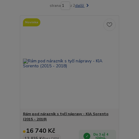
strana
z 2
další
Novinka
Rám pod nárazník s tyčí nápravy - KIA Sorento
(2015 - 2018)
16 740 Kč
Do 3 až 4
13 835 Kč
týdnů.
bez DPH