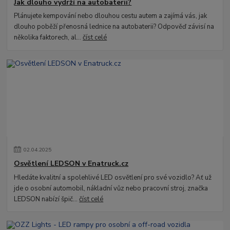
Jak dlouho vydrží na autobaterii?
Plánujete kempování nebo dlouhou cestu autem a zajímá vás, jak
dlouho poběží přenosná lednice na autobaterii? Odpověď závisí na
několika faktorech, al...
číst celé
02
.
04
.
2025
Osvětlení LEDSON v Enatruck.cz
Hledáte kvalitní a spolehlivé LED osvětlení pro své vozidlo? Ať už
jde o osobní automobil, nákladní vůz nebo pracovní stroj, značka
LEDSON nabízí špič...
číst celé