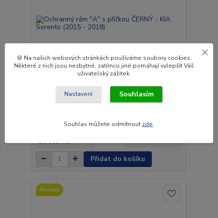
🍪 Na našich webových stránkách používáme soubory cookies.
Některé z nich jsou nezbytné, zatímco jiné pomáhají vylepšít Váš
uživatelský zážitek.
Souhlasím
Nastavení
Ochranný rám "A" s příčkou ČERNÝ - KIA Sorento
(2015 - 2018)
Souhlas můžete odmítnout
zde
.
12 140 Kč
Do 3 až 4
10 033 Kč
týdnů.
bez DPH
Přidat do košíku
Novinka