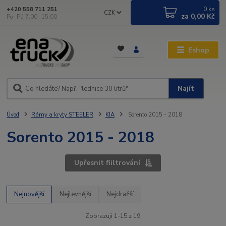
0
ks
+420 558 711 251
CZK
za
0,00 Kč
Po- Pá 7:00- 15:00
Eshop
Najít
Úvod
Rámy a kryty STEELER
KIA
Sorento 2015 - 2018
Sorento 2015 - 2018
Upřesnit fiiltrování
Nejnovější
Nejlevnější
Nejdražší
Zobrazuji 1-15 z 19