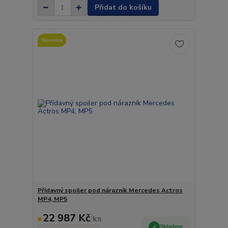
Přidat do košíku
Novinka
Přídavný spoiler pod nárazník Mercedes Actros
MP4, MP5
22 987 Kč
/
ks
Skladem