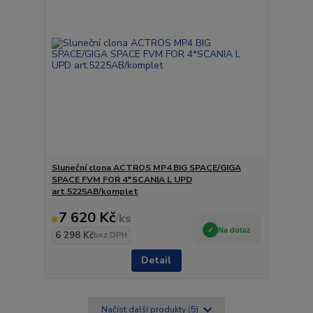
Sluneční clona ACTROS MP4 BIG SPACE/GIGA
SPACE FVM FOR 4*SCANIA L UPD
art.5225AB/komplet
7 620 Kč
/
ks
Na dotaz
6 298 Kč
bez DPH
Detail
Načíst další produkty (5)