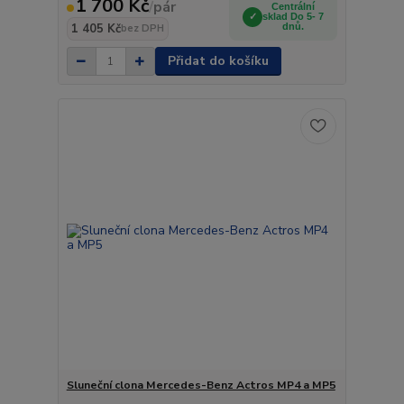
1 700 Kč
/
pár
Centrální
sklad Do 5- 7
1 405 Kč
dnů.
bez DPH
Přidat do košíku
Sluneční clona Mercedes-Benz Actros MP4 a MP5