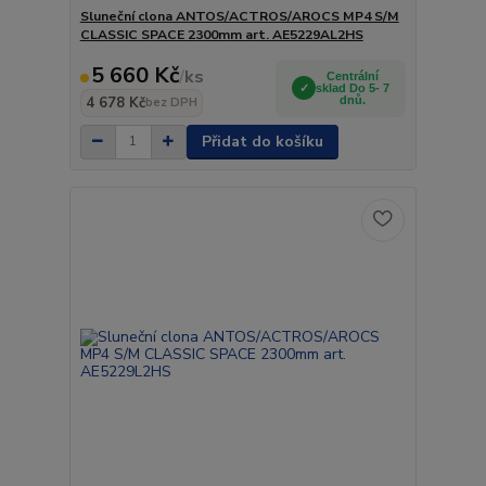
Sluneční clona ANTOS/ACTROS/AROCS MP4 S/M
CLASSIC SPACE 2300mm art. AE5229AL2HS
5 660 Kč
/
ks
Centrální
sklad Do 5- 7
4 678 Kč
dnů.
bez DPH
Přidat do košíku