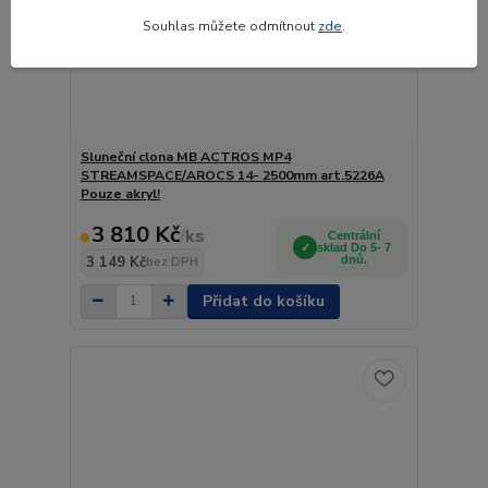
Souhlas můžete odmítnout
zde
.
Sluneční clona MB ACTROS MP4
STREAMSPACE/AROCS 14- 2500mm art.5226A
Pouze akryl!
3 810 Kč
/
ks
Centrální
sklad Do 5- 7
3 149 Kč
dnů.
bez DPH
Přidat do košíku