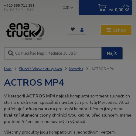
0
ks
+420 558 711 251
CZK
za
0,00 Kč
Po- Pá 7:00- 15:00
Eshop
Najít
Úvod
Sluneční clony a ofuky oken
Mercedes
ACTROS MP4
ACTROS MP4
V kategorii
ACTROS MP4
najdeš kompletní sortiment slunečních
clon a ofuků oken speciálně navržených pro tvůj Mercedes. Ať už
potřebuješ
ofuky na okna
pro lepší komfort během jízdy nebo
kvalitní sluneční clony
chránící tvou kabinu před sluncem, máme
pro tebe řešení od renomovaných výrobců.
Všechny produkty jsou kompatibilní s jednotlivými verzemi