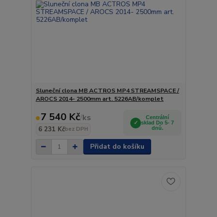
Sluneční clona MB ACTROS MP4 STREAMSPACE /
AROCS 2014- 2500mm art. 5226AB/komplet
7 540 Kč
/
ks
Centrální
sklad Do 5- 7
6 231 Kč
dnů.
bez DPH
Přidat do košíku