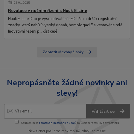
09
.
01
.
2025
Revoluce v nočním řízení s Nuuk E-Line
Nuuk E-Line Duo je vysoce kvalitní LED lišta a držák registrační
značky, který nabízí vysoký dosah, homologaci E a vestavěné relé.
Inovativní řešení p...
číst celé
Zobrazit všechny články
Nepropásněte žádné novinky ani
slevy!
Přihlásit se
Souhlasím se
zpracováním osobních údajů
za účelem rozesílky newsletteru.
Newsletter posíláme maximálně jednou za měsíc