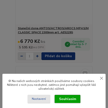
Sluneční clona ANTOS/ACTROS/AROCS MP4 S/M
CLASSIC SPACE 2300mm art. AE5229S
6 770 Kč
/
ks
Centrální
sklad Do 5- 7
5 595 Kč
dnů.
bez DPH
Přidat do košíku
🍪 Na našich webových stránkách používáme soubory cookies.
Některé z nich jsou nezbytné, zatímco jiné pomáhají vylepšít Váš
uživatelský zážitek.
Souhlasím
Nastavení