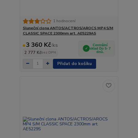
1 hodnocení
Sluneční clona ANTOS/ACTROS/AROCS MP4 S/M
CLASSIC SPACE 2300mm art. AE5229AS
3 360 Kč
/
ks
Centrální
sklad Do 5- 7
2 777 Kč
dnů.
bez DPH
Přidat do košíku