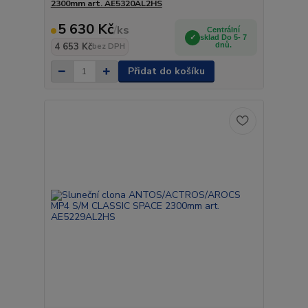
2300mm art. AE5320AL2HS
5 630 Kč
/
ks
Centrální
sklad Do 5- 7
4 653 Kč
dnů.
bez DPH
Přidat do košíku