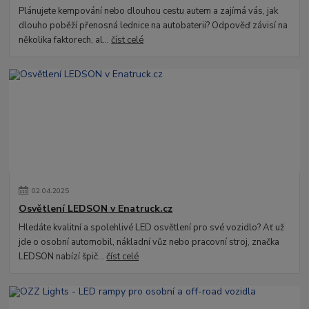
Plánujete kempování nebo dlouhou cestu autem a zajímá vás, jak
dlouho poběží přenosná lednice na autobaterii? Odpověď závisí na
několika faktorech, al...
číst celé
02
.
04
.
2025
Osvětlení LEDSON v Enatruck.cz
Hledáte kvalitní a spolehlivé LED osvětlení pro své vozidlo? Ať už
jde o osobní automobil, nákladní vůz nebo pracovní stroj, značka
LEDSON nabízí špič...
číst celé