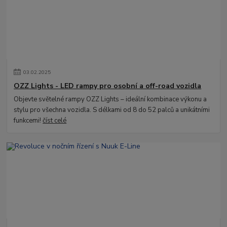
03
.
02
.
2025
OZZ Lights - LED rampy pro osobní a off-road vozidla
Objevte světelné rampy OZZ Lights – ideální kombinace výkonu a
stylu pro všechna vozidla. S délkami od 8 do 52 palců a unikátními
funkcemi!
číst celé