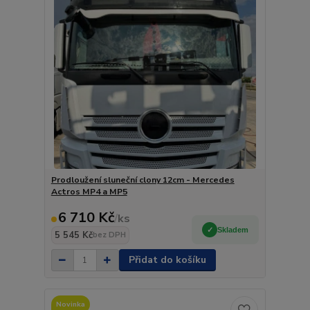
Prodloužení sluneční clony 12cm - Mercedes
Actros MP4 a MP5
6 710 Kč
/
ks
Skladem
5 545 Kč
bez DPH
Přidat do košíku
Novinka