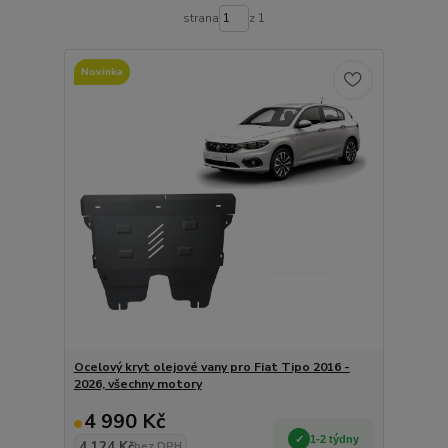
strana
z 1
Novinka
Ocelový kryt olejové vany pro Fiat Tipo 2016 -
2026, všechny motory
4 990 Kč
1-2 týdny
4 124 Kč
bez DPH