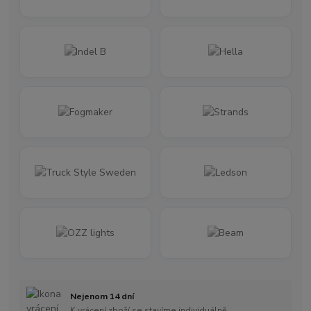
Nejenom 14 dní
K vrácení zboží se stavíme individuálně