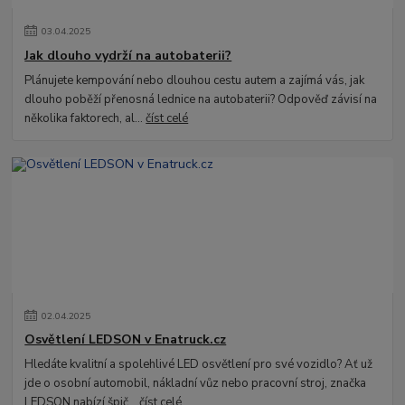
03
.
04
.
2025
Jak dlouho vydrží na autobaterii?
Plánujete kempování nebo dlouhou cestu autem a zajímá vás, jak
dlouho poběží přenosná lednice na autobaterii? Odpověď závisí na
několika faktorech, al...
číst celé
02
.
04
.
2025
Osvětlení LEDSON v Enatruck.cz
Hledáte kvalitní a spolehlivé LED osvětlení pro své vozidlo? Ať už
jde o osobní automobil, nákladní vůz nebo pracovní stroj, značka
LEDSON nabízí špič...
číst celé