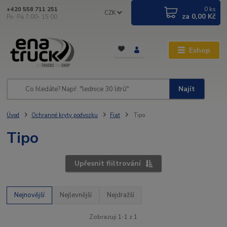
0
ks
+420 558 711 251
CZK
za
0,00 Kč
Po- Pá 7:00- 15:00
Eshop
Najít
Úvod
Ochranné kryty podvozku
Fiat
Tipo
Tipo
Upřesnit fiiltrování
Nejnovější
Nejlevnější
Nejdražší
Zobrazuji 1-1 z 1