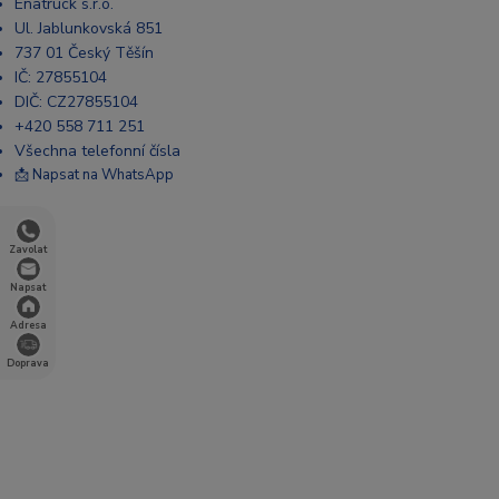
Enatruck s.r.o.
Ul. Jablunkovská 851
737 01 Český Těšín
IČ: 27855104
DIČ: CZ27855104
+420 558 711 251
Všechna telefonní čísla
📩 Napsat na WhatsApp
Zavolat
Napsat
Adresa
Doprava