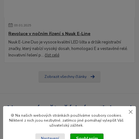
09
.
01
.
2025
Revoluce v nočním řízení s Nuuk E-Line
Nuuk E-Line Duo je vysoce kvalitní LED lišta a držák registrační
značky, který nabízí vysoký dosah, homologaci E a vestavěné relé.
Inovativní řešení p...
číst celé
Zobrazit všechny články
Nepropásněte žádné novinky ani
🍪 Na našich webových stránkách používáme soubory cookies.
slevy!
Některé z nich jsou nezbytné, zatímco jiné pomáhají vylepšít Váš
uživatelský zážitek.
Přihlásit se
Souhlasím
Nastavení