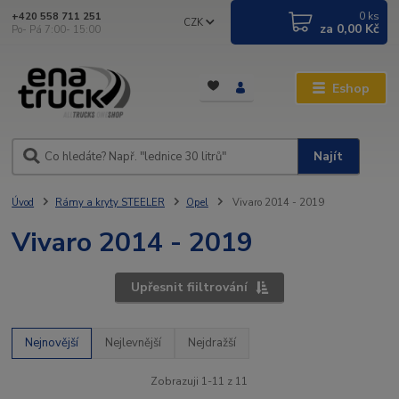
0
ks
+420 558 711 251
CZK
za
0,00 Kč
Po- Pá 7:00- 15:00
Eshop
Najít
Úvod
Rámy a kryty STEELER
Opel
Vivaro 2014 - 2019
Vivaro 2014 - 2019
Upřesnit fiiltrování
Nejnovější
Nejlevnější
Nejdražší
Zobrazuji 1-11 z 11