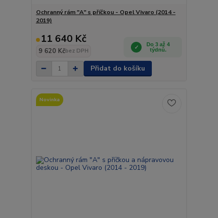
Ochranný rám "A" s příčkou - Opel Vivaro (2014 -
2019)
11 640 Kč
Do 3 až 4
9 620 Kč
týdnů.
bez DPH
Přidat do košíku
Novinka