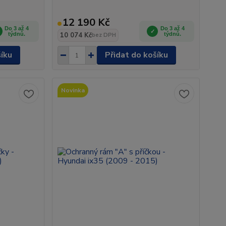
12 190 Kč
Do 3 až 4
Do 3 až 4
týdnů.
10 074 Kč
týdnů.
bez DPH
šíku
Přidat do košíku
Novinka