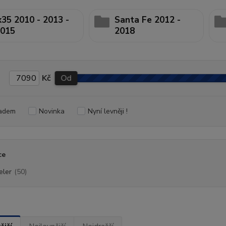
x35 2010 - 2013 -
Santa Fe 2012 -
015
2018
Kč
Od
adem
Novinka
Nyní levněji !
ce
eler
(50)