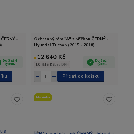
y ČERNÝ -
Ochranný rám "A" s příčkou ČERNÝ -
8)
Hyundai Tucson (2015 - 2018)
12 640 Kč
Do 3 až 4
Do 3 až 4
týdnů.
10 446 Kč
týdnů.
bez DPH
šíku
Přidat do košíku
Novinka