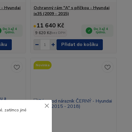
 - Hyundai
Ochranný rám "A" s příčkou - Hyundai
ix35 (2009 - 2015)
11 640 Kč
Do 3 až 4
Do 3 až 4
týdnů.
9 620 Kč
týdnů.
bez DPH
šíku
Přidat do košíku
Novinka
, zatímco jiné