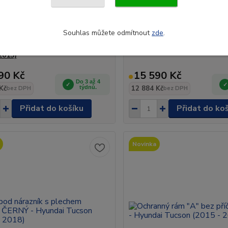
Souhlas můžete odmítnout
zde
.
ý rám "A" s příčkou a
Ochranný rám "A" s příčkou 
vou deskou - Hyundai ix35
nápravnicí - Hyundai ix35 (2
2015)
90 Kč
15 590 Kč
Do 3 až 4
Kč
týdnů.
12 884 Kč
bez DPH
bez DPH
Přidat do košíku
Přidat do ko
Novinka