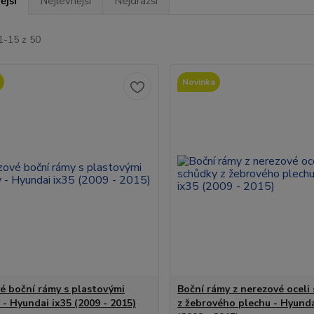
ější
Nejlevnější
Nejdražší
1-15 z 50
Novinka
é boční rámy s plastovými
Boční rámy z nerezové oceli
 - Hyundai ix35 (2009 - 2015)
z žebrového plechu - Hyunda