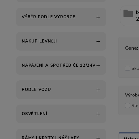
i
VÝBĚR PODLE VÝROBCE
2
NAKUP LEVNĚJI
Cena:
NAPÁJENÍ A SPOTŘEBIČE 12/24V
Skl
PODLE VOZU
Výrob
Ste
OSVĚTLENÍ
RÁMY | KRYTY | NÁŠLAPY