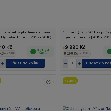
 nárazník s plechem nápravy
Ochranný rám "A" bez příčk
 Hyundai Tucson (2015 - 2018)
Hyundai Tucson (2015 - 201
40 Kč
9 990 Kč
Do 3 až 4
Kč
týdnů.
8 256 Kč
bez DPH
bez DPH
Přidat do košíku
Přidat do ko
Novinka