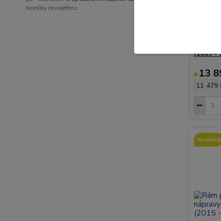
rozesílky newsletteru.
Ochrann
nápravo
(2009 - 
13 8
11 479 
Novinka