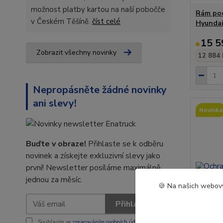
možnost platby kartou na naší pobočče
Rám pod
v Českém Těšíně.
číst celé
Hyundai
15 5
Zobrazit všechny novinky
12 884 
Nepropásněte žádné novinky
ani slevy!
Novinka
Buďte v obraze!
Přihlaste se k odběru
novinek a získejte exkluzivní slevy jako
první! Newsletter posíláme maximálně
jednou za měsíc.
🍪 Na našich webový
Přihlásit se
Souhlasím se
zpracováním osobních údajů
za účelem