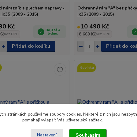
 nárazník s plechem nápravy -
Ochranný rám "A" bez příčky
 ix35 (2009 - 2015)
ix35 (2009 - 2015)
90 Kč
10 490 Kč
Do 3 až 4
Kč
týdnů.
8 669 Kč
bez DPH
bez DPH
Přidat do košíku
Přidat do ko
Novinka
ch stránkách používáme soubory cookies. Některé z nich jsou nezbytné
pomáhají vylepšít Váš uživatelský zážitek.
Souhlasím
Nastavení