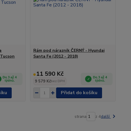
a
Rám pod nárazník ČERNÝ - Hyundai
 Tucson
Santa Fe (2012 - 2018)
11 590 Kč
Do 3 až 4
Do 3 až 4
týdnů.
9 579 Kč
týdnů.
bez DPH
šíku
Přidat do košíku
strana
z 4
další