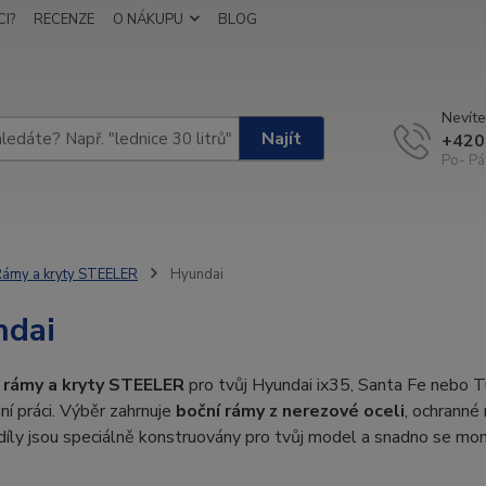
I?
RECENZE
O NÁKUPU
BLOG
Nevíte
Najít
+420
Po- Pá
ámy a kryty STEELER
Hyundai
ndai
é
rámy a kryty STEELER
pro tvůj Hyundai ix35, Santa Fe nebo Tuc
í práci. Výběr zahrnuje
boční rámy z nerezové oceli
, ochranné 
íly jsou speciálně konstruovány pro tvůj model a snadno se mon