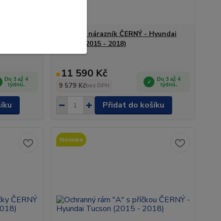
a
Rám pod nárazník ČERNÝ - Hyundai
009 - 2015)
Tucson (2015 - 2018)
11 590 Kč
Do 3 až 4
Do 3 až 4
týdnů.
9 579 Kč
týdnů.
bez DPH
šíku
Přidat do košíku
Novinka