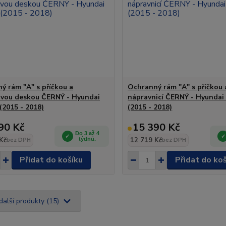
ý rám "A" s příčkou a
Ochranný rám "A" s příčkou 
vou deskou ČERNÝ - Hyundai
nápravnicí ČERNÝ - Hyundai
(2015 - 2018)
(2015 - 2018)
90 Kč
15 390 Kč
Do 3 až 4
Kč
týdnů.
12 719 Kč
bez DPH
bez DPH
Přidat do košíku
Přidat do ko
další produkty (15)