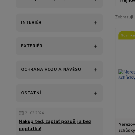
Nejnov
Zobrazuji 
INTERIÉR
Novinka
EXTERIÉR
OCHRANA VOZU A NÁVĚSU
OSTATNÍ
21.03.2024
Nakup teď, zaplať později a bez
Nerezov
poplatku!
schůdky