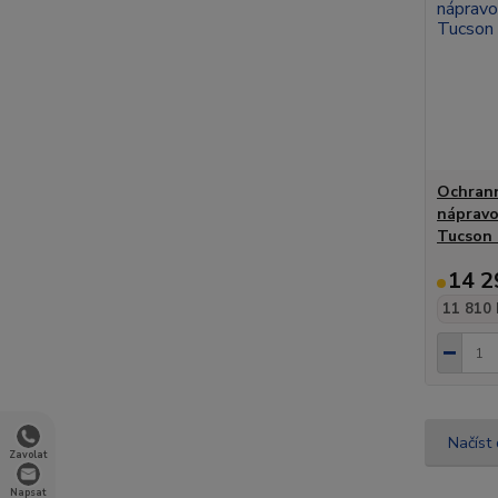
Ochrann
nápravo
Tucson 
14 2
11 810 
Načíst 
Zavolat
Napsat