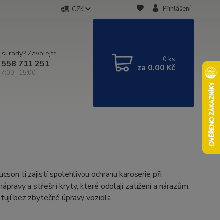
Přihlášení
CZK
 si rady? Zavolejte.
0
ks
 558 711 251
za
0,00 Kč
 7:00- 15:00
son ti zajistí spolehlivou ochranu karoserie při
nápravy a střešní kryty, které odolají zatížení a nárazům.
tují bez zbytečné úpravy vozidla.