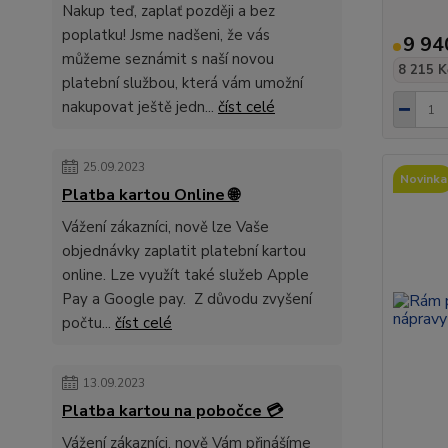
Nakup teď, zaplať později a bez
poplatku! Jsme nadšeni, že vás
9 94
můžeme seznámit s naší novou
8 215 K
platební službou, která vám umožní
nakupovat ještě jedn...
číst celé
25.09.2023
Novinka
Platba kartou Online 🌐
Vážení zákazníci, nově lze Vaše
objednávky zaplatit platební kartou
online. Lze využít také služeb Apple
Pay a Google pay. Z důvodu zvyšení
počtu...
číst celé
13.09.2023
Platba kartou na pobočce 💳
Vážení zákazníci, nově Vám přinášíme