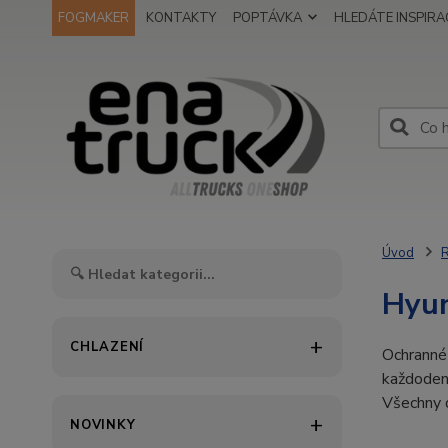
FOGMAKER
KONTAKTY
POPTÁVKA
HLEDÁTE INSPIRAC
Úvod
R
Hyu
CHLAZENÍ
Ochrann
každodenn
Všechny d
NOVINKY