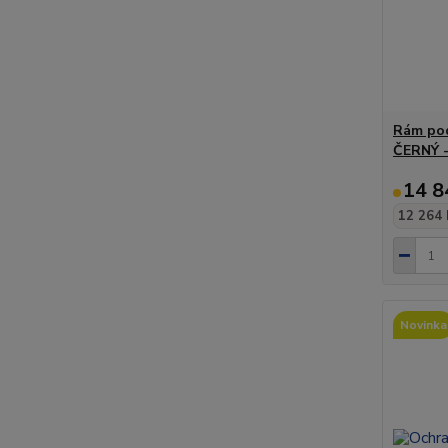
Rám pod
ČERNÝ -
14 8
12 264 
Novinka