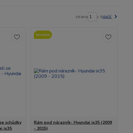
strana
z 4
další
Novinka
 se schůdky
Rám pod nárazník- Hyundai ix35 (2009
i ix35
- 2015)