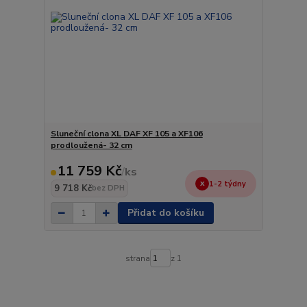
Sluneční clona XL DAF XF 105 a XF106
prodloužená- 32 cm
11 759 Kč
/
ks
1-2 týdny
9 718 Kč
bez DPH
Přidat do košíku
strana
z 1