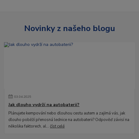
Novinky z našeho blogu
03
.
04
.
2025
Jak dlouho vydrží na autobaterii?
Plánujete kempování nebo dlouhou cestu autem a zajímá vás, jak
dlouho poběží přenosná lednice na autobaterii? Odpověď závisí na
několika faktorech, al...
číst celé