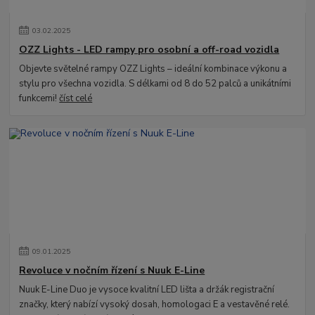
03
.
02
.
2025
OZZ Lights - LED rampy pro osobní a off-road vozidla
Objevte světelné rampy OZZ Lights – ideální kombinace výkonu a
stylu pro všechna vozidla. S délkami od 8 do 52 palců a unikátními
funkcemi!
číst celé
09
.
01
.
2025
Revoluce v nočním řízení s Nuuk E-Line
Nuuk E-Line Duo je vysoce kvalitní LED lišta a držák registrační
značky, který nabízí vysoký dosah, homologaci E a vestavěné relé.