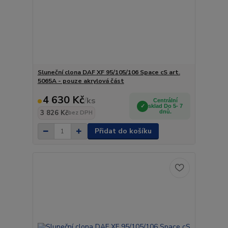
Sluneční clona DAF XF 95/105/106 Space cS art.
5065A - pouze akrylová část
4 630 Kč
/
ks
Centrální
sklad Do 5- 7
3 826 Kč
dnů.
bez DPH
Přidat do košíku