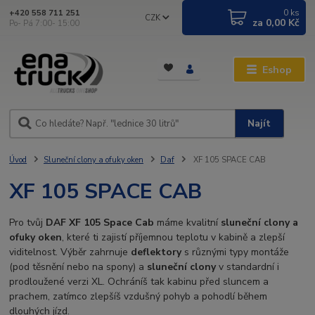
0
ks
+420 558 711 251
CZK
za
0,00 Kč
Po- Pá 7:00- 15:00
Eshop
Najít
Úvod
Sluneční clony a ofuky oken
Daf
XF 105 SPACE CAB
XF 105 SPACE CAB
Pro tvůj
DAF XF 105 Space Cab
máme kvalitní
sluneční clony a
ofuky oken
, které ti zajistí příjemnou teplotu v kabině a zlepší
viditelnost. Výběr zahrnuje
deflektory
s různými typy montáže
(pod těsnění nebo na spony) a
sluneční clony
v standardní i
prodloužené verzi XL. Ochráníš tak kabinu před sluncem a
prachem, zatímco zlepšíš vzdušný pohyb a pohodlí během
dlouhých jízd.