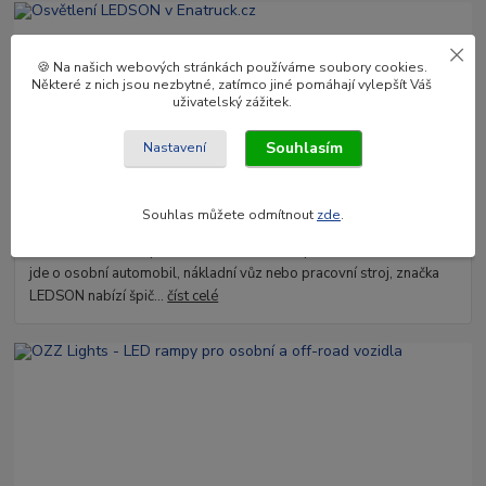
🍪 Na našich webových stránkách používáme soubory cookies.
Některé z nich jsou nezbytné, zatímco jiné pomáhají vylepšít Váš
uživatelský zážitek.
Souhlasím
Nastavení
02
.
04
.
2025
Souhlas můžete odmítnout
zde
.
Osvětlení LEDSON v Enatruck.cz
Hledáte kvalitní a spolehlivé LED osvětlení pro své vozidlo? Ať už
jde o osobní automobil, nákladní vůz nebo pracovní stroj, značka
LEDSON nabízí špič...
číst celé