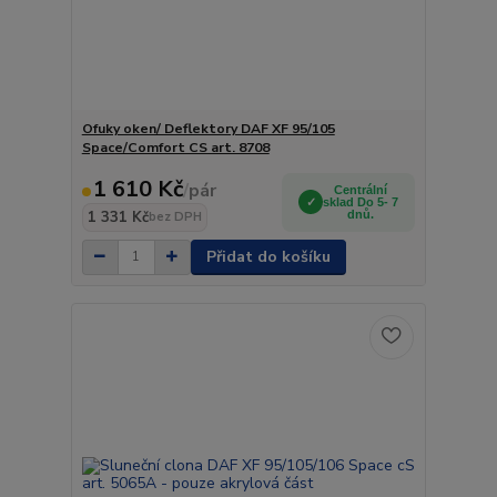
Ofuky oken/ Deflektory DAF XF 95/105
Space/Comfort CS art. 8708
1 610 Kč
/
pár
Centrální
sklad Do 5- 7
1 331 Kč
dnů.
bez DPH
Přidat do košíku