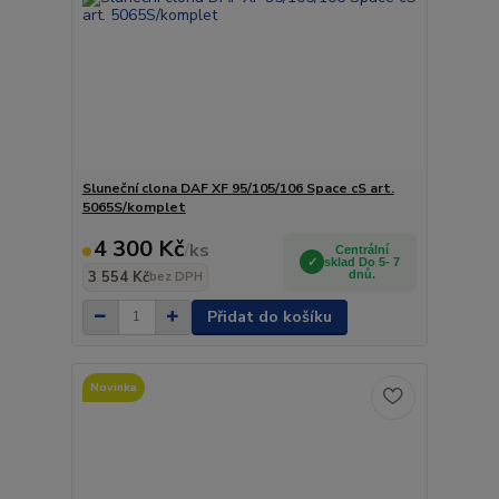
Sluneční clona DAF XF 95/105/106 Space cS art.
5065S/komplet
4 300 Kč
/
ks
Centrální
sklad Do 5- 7
3 554 Kč
dnů.
bez DPH
Přidat do košíku
Novinka