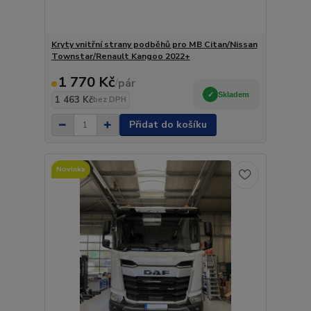
Kryty vnitřní strany podběhů pro MB Citan/Nissan
Townstar/Renault Kangoo 2022+
1 770 Kč
/
pár
Skladem
1 463 Kč
bez DPH
Přidat do košíku
Novinka