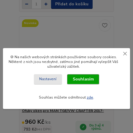
Přidat do košíku
Novinka
🍪 Na našich webových stránkách používáme soubory cookies.
Některé z nich jsou nezbytné, zatímco jiné pomáhají vylepšít Váš
uživatelský zážitek.
Souhlasím
Nastavení
Souhlas můžete odmítnout
zde
.
Ofuky oken pro MAN TGE/VW CRAFTER 2017-
960 Kč
/
ks
Do 3 až 4
793 Kč
týdnů.
bez DPH