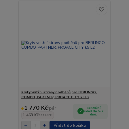
Kryty vnitřní strany podběhů pro BERLINGO,
COMBO, PARTNER, PROACE CITY k9 L2
1 770 Kč
/
pár
Centrální
sklad Do 5- 7
1 463 Kč
dnů.
bez DPH
Přidat do košíku