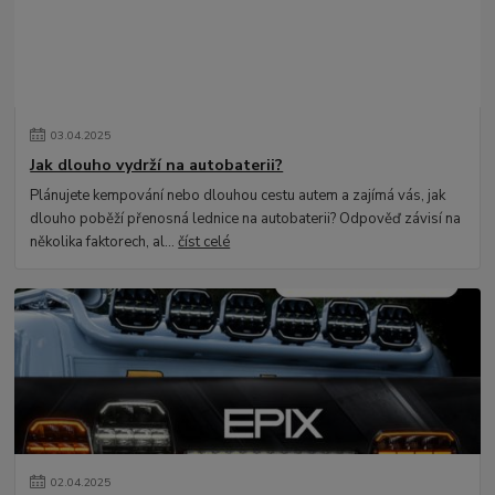
03
.
04
.
2025
Jak dlouho vydrží na autobaterii?
Plánujete kempování nebo dlouhou cestu autem a zajímá vás, jak
dlouho poběží přenosná lednice na autobaterii? Odpověď závisí na
několika faktorech, al...
číst celé
02
.
04
.
2025