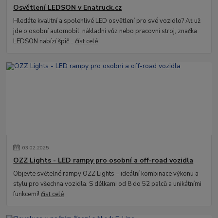
Osvětlení LEDSON v Enatruck.cz
Hledáte kvalitní a spolehlivé LED osvětlení pro své vozidlo? Ať už
jde o osobní automobil, nákladní vůz nebo pracovní stroj, značka
LEDSON nabízí špič...
číst celé
03
.
02
.
2025
OZZ Lights - LED rampy pro osobní a off-road vozidla
Objevte světelné rampy OZZ Lights – ideální kombinace výkonu a
stylu pro všechna vozidla. S délkami od 8 do 52 palců a unikátními
funkcemi!
číst celé