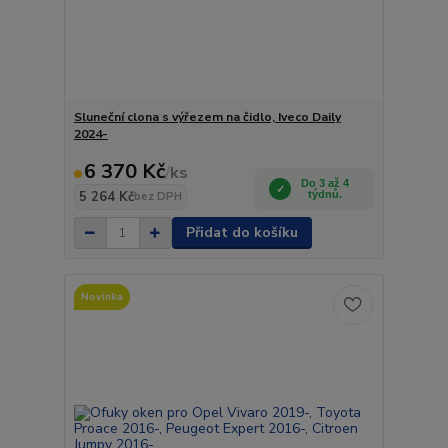
Sluneční clona s výřezem na čidlo, Iveco Daily
2024-
6 370 Kč
/
ks
Do 3 až 4
5 264 Kč
týdnů.
bez DPH
Přidat do košíku
Novinka