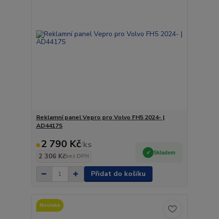
Reklamní panel Vepro pro Volvo FH5 2024- |
AD4417S
2 790 Kč
/
ks
Skladem
2 306 Kč
bez DPH
Přidat do košíku
Novinka