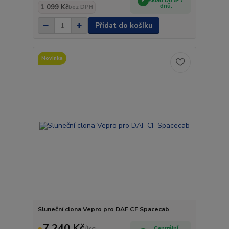
sklad Do 5- 7
1 099 Kč
dnů.
bez DPH
Přidat do košíku
Novinka
Sluneční clona Vepro pro DAF CF Spacecab
7 240 Kč
/
ks
Centrální