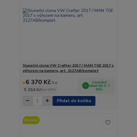
Sluneční clona VW Crafter 2017 / MAN TGE 2017 s
výřezem na kameru, art. 3127AB/komplet
6 370 Kč
/
ks
Centrální
sklad Do 5- 7
5 264 Kč
dnů.
bez DPH
Přidat do košíku
Novinka