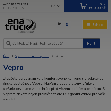
0
ks
+420 558 711 251
CZK
za
0,00 Kč
Po- Pá 7:00- 15:00
Eshop
Najít
Úvod
Vybrat zboží podle výrobce
Vepro
Vepro
Zlepšete aerodynamiku a komfort svého kamionu s produkty od
finské společnosti
Vepro
. Nabízíme odolné
clony, ofuky a
deflektory
, které vás ochrání před větrem, deštěm a oslněním. S
Veprem získáte nejen praktičnost, ale i elegantní vzhled pro vaše
vozidlo!