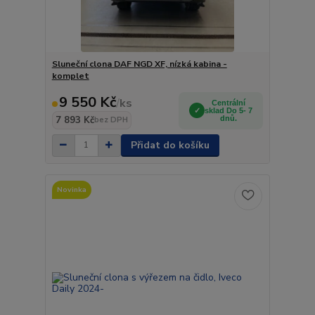
Sluneční clona DAF NGD XF, nízká kabina -
komplet
9 550 Kč
/
ks
Centrální
sklad Do 5- 7
7 893 Kč
dnů.
bez DPH
Přidat do košíku
Novinka