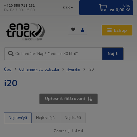
0
ks
+420 558 711 251
CZK
za
0,00 Kč
Po- Pá 7:00- 15:00
Eshop
Najít
Úvod
Ochranné kryty podvozku
Hyundai
i20
i20
Upřesnit fiiltrování
Nejnovější
Nejlevnější
Nejdražší
Zobrazuji 1-4 z 4