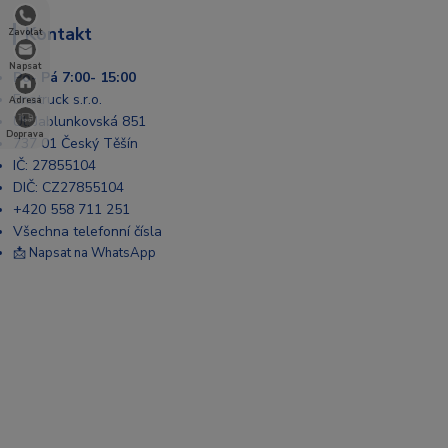
Kontakt
Zavolat
Napsat
Po- Pá 7:00- 15:00
Enatruck s.r.o.
Adresa
Ul. Jablunkovská 851
Doprava
737 01 Český Těšín
IČ: 27855104
DIČ: CZ27855104
+420 558 711 251
Všechna telefonní čísla
📩 Napsat na WhatsApp