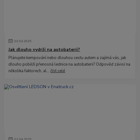
03
.
04
.
2025
Jak dlouho vydrží na autobaterii?
Plánujete kempování nebo dlouhou cestu autem a zajímá vás, jak
dlouho poběží přenosná lednice na autobaterii? Odpověď závisí na
několika faktorech, al...
číst celé
02
.
04
.
2025