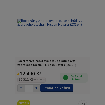
Boční rámy z nerezové oceli se schůdky z
žebrového plechu - Nissan Navara (2015 -)
12 490 Kč
Do 3 až 4
10 322 Kč
týdnů.
bez DPH
Přidat do košíku
Novinka