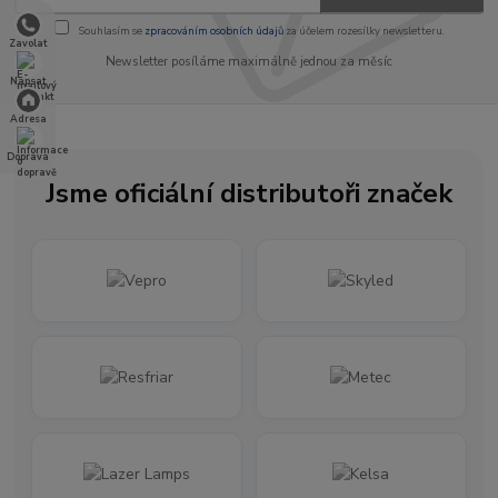
Souhlasím se
zpracováním osobních údajů
za účelem rozesílky newsletteru.
Zavolat
Newsletter posíláme maximálně jednou za měsíc
Napsat
Adresa
Doprava
Jsme oficiální distributoři značek