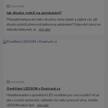
03
.
04
.
2025
Jak dlouho vydrží na autobaterii?
Plánujete kempování nebo dlouhou cestu autem a zajímá vás, jak
dlouho poběží přenosná lednice na autobaterii? Odpověď závisí na
několika faktorech, al...
číst celé
02
.
04
.
2025
Osvětlení LEDSON v Enatruck.cz
Hledáte kvalitní a spolehlivé LED osvětlení pro své vozidlo? Ať už
jde o osobní automobil, nákladní vůz nebo pracovní stroj, značka
LEDSON nabízí špič...
číst celé