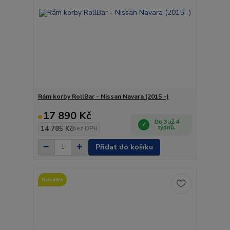
Rám korby RollBar - Nissan Navara (2015 -)
17 890 Kč
Do 3 až 4
14 785 Kč
týdnů.
bez DPH
Přidat do košíku
Novinka