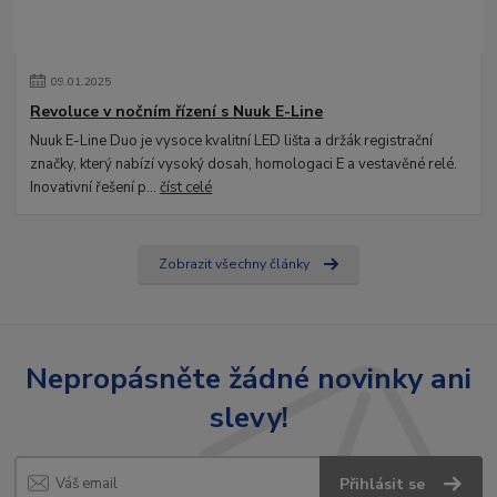
09
.
01
.
2025
Revoluce v nočním řízení s Nuuk E-Line
Nuuk E-Line Duo je vysoce kvalitní LED lišta a držák registrační
značky, který nabízí vysoký dosah, homologaci E a vestavěné relé.
Inovativní řešení p...
číst celé
Zobrazit všechny články
Nepropásněte žádné novinky ani
slevy!
Přihlásit se