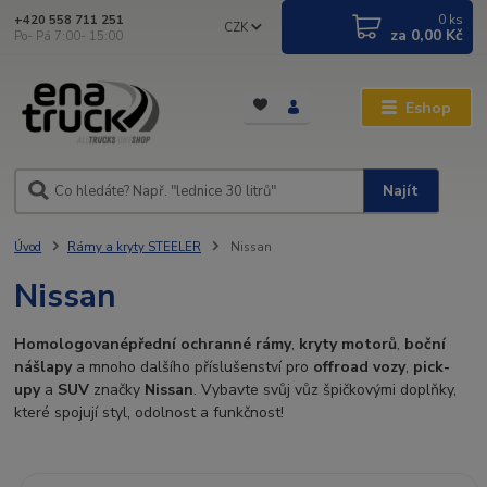
0
ks
+420 558 711 251
CZK
za
0,00 Kč
Po- Pá 7:00- 15:00
Eshop
Najít
Úvod
Rámy a kryty STEELER
Nissan
Nissan
Homologované
přední ochranné rámy
,
kryty motorů
,
boční
nášlapy
a mnoho dalšího příslušenství pro
offroad vozy
,
pick-
upy
a
SUV
značky
Nissan
. Vybavte svůj vůz špičkovými doplňky,
které spojují styl, odolnost a funkčnost!