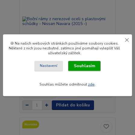
🍪 Na našich webových stránkách používáme soubory cookies.
Některé z nich jsou nezbytné, zatímco jiné pomáhají vylepšít Váš
uživatelský zážitek.
Souhlasím
Nastavení
Boční rámy z nerezové oceli s plastovými schůdky
- Nissan Navara (2015 -)
Souhlas můžete odmítnout
zde
.
10 490 Kč
Do 3 až 4
8 669 Kč
týdnů.
bez DPH
Přidat do košíku
Novinka