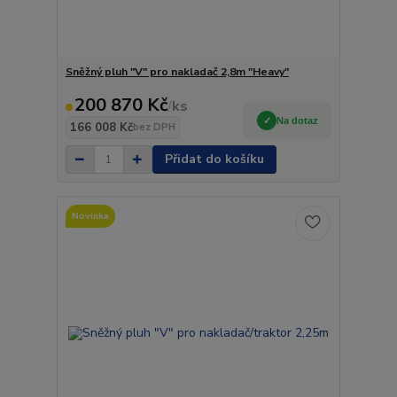
Sněžný pluh "V" pro nakladač 2,8m "Heavy"
200 870 Kč
/
ks
Na dotaz
166 008 Kč
bez DPH
Přidat do košíku
Novinka