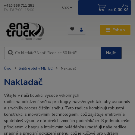
0
ks
+420 558 711 251
CZK
za
0,00 Kč
Po- Pá 7:00- 15:00
Eshop
Najít
Úvod
Sněžné pluhy METEC
Nakladač
Nakladač
Vítejte v naší kolekci vysoce výkonných
radlic na odklízení sněhu pro bagry, navržených tak, aby usnadnily
a zrychlily proces čištění sněhu. Tyto radlice kombinují robustní
konstrukci s inovativními technologiemi, což zajišťuje efektivní a
spolehlivý výkon v náročných zimních podmínkách. S jednoduchým
připojením k bagru a intuitivním ovládáním umožňují naše radlice
snadné a precizní odklízení sněhu, což je klíčové pro udržení