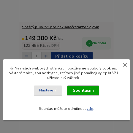
Sněžný pluh "V" pro nakladač/traktor 2,25m
149 380 Kč
/
ks
Na dotaz
123 455 Kč
bez DPH
Přidat do košíku
🍪 Na našich webových stránkách používáme soubory cookies.
Některé z nich jsou nezbytné, zatímco jiné pomáhají vylepšít Váš
uživatelský zážitek.
Souhlasím
Nastavení
Souhlas můžete odmítnout
zde
.