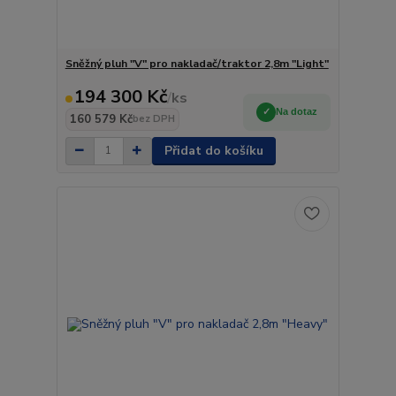
Sněžný pluh "V" pro nakladač/traktor 2,8m "Light"
194 300 Kč
/
ks
Na dotaz
160 579 Kč
bez DPH
Přidat do košíku