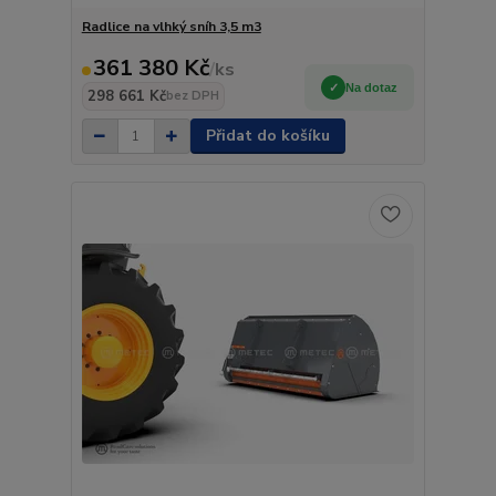
Radlice na vlhký sníh 3,5 m3
361 380 Kč
/
ks
Na dotaz
298 661 Kč
bez DPH
Přidat do košíku