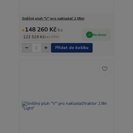
Sněžný pluh "V" pro nakladač 2,05m
148 260 Kč
/
ks
Na dotaz
122 529 Kč
bez DPH
Přidat do košíku