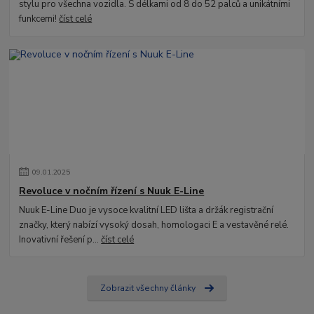
stylu pro všechna vozidla. S délkami od 8 do 52 palců a unikátními
funkcemi!
číst celé
09
.
01
.
2025
Revoluce v nočním řízení s Nuuk E-Line
Nuuk E-Line Duo je vysoce kvalitní LED lišta a držák registrační
značky, který nabízí vysoký dosah, homologaci E a vestavěné relé.
Inovativní řešení p...
číst celé
Zobrazit všechny články