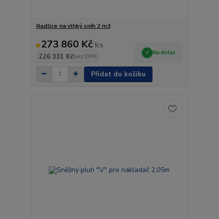
Radlice na vlhký sníh 2 m3
273 860 Kč
/
ks
Na dotaz
226 331 Kč
bez DPH
Přidat do košíku