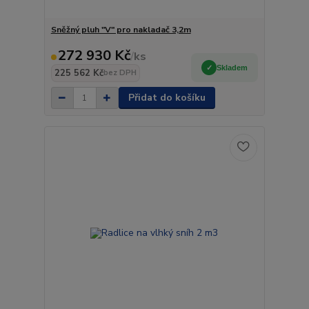
Sněžný pluh "V" pro nakladač 3,2m
272 930 Kč
/
ks
Skladem
225 562 Kč
bez DPH
Přidat do košíku