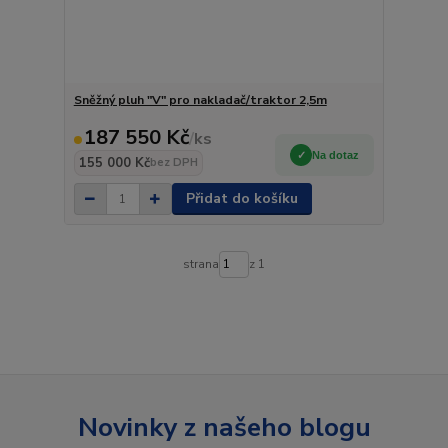
Sněžný pluh "V" pro nakladač/traktor 2,5m
187 550 Kč
/
ks
Na dotaz
155 000 Kč
bez DPH
Přidat do košíku
strana
z 1
Novinky z našeho blogu