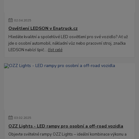
02
.
04
.
2025
Osvětlení LEDSON v Enatruck.cz
Hledáte kvalitní a spolehlivé LED osvětlení pro své vozidlo? Ať už
jde o osobní automobil, nákladní vůz nebo pracovní stroj, značka
LEDSON nabízí špič...
číst celé
03
.
02
.
2025
OZZ Lights - LED rampy pro osobní a off-road vozidla
Objevte světelné rampy OZZ Lights – ideální kombinace výkonu a