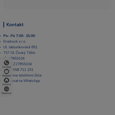
Kontakt
Po- Pá 7:00- 15:00
Enatruck s.r.o.
Ul. Jablunkovská 851
737 01 Český Těšín
IČ: 27855104
DIČ: CZ27855104
Zavolat
+420 558 711 251
Všechna telefonní čísla
Napsat
📩 Napsat na WhatsApp
Adresa
Doprava