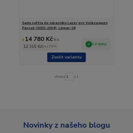
Sada světla do nárazníku Lazer pro Volkswagen
Passat (2015-2019), Linear-18
14 780 Kč
/
ks
1-2 týdny
12 215 Kč
bez DPH
Zvolit variantu
strana
z 1
Novinky z našeho blogu