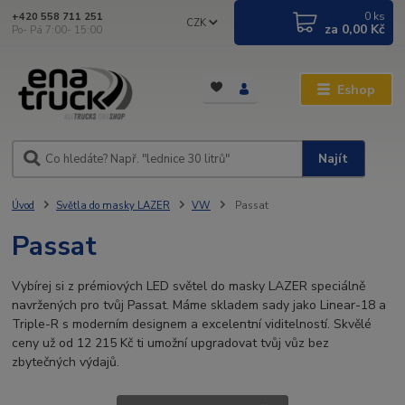
0
ks
+420 558 711 251
CZK
za
0,00 Kč
Po- Pá 7:00- 15:00
Eshop
Najít
Úvod
Světla do masky LAZER
VW
Passat
Passat
Vybírej si z prémiových LED světel do masky LAZER speciálně
navržených pro tvůj Passat. Máme skladem sady jako Linear-18 a
Triple-R s moderním designem a excelentní viditelností. Skvělé
ceny už od 12 215 Kč ti umožní upgradovat tvůj vůz bez
zbytečných výdajů.