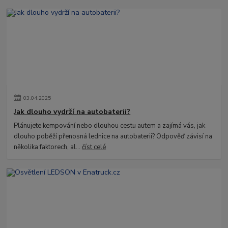
03
.
04
.
2025
Jak dlouho vydrží na autobaterii?
Plánujete kempování nebo dlouhou cestu autem a zajímá vás, jak
dlouho poběží přenosná lednice na autobaterii? Odpověď závisí na
několika faktorech, al...
číst celé