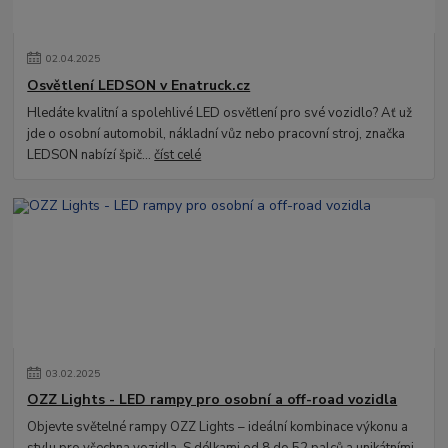
02
.
04
.
2025
Osvětlení LEDSON v Enatruck.cz
Hledáte kvalitní a spolehlivé LED osvětlení pro své vozidlo? Ať už
jde o osobní automobil, nákladní vůz nebo pracovní stroj, značka
LEDSON nabízí špič...
číst celé
03
.
02
.
2025
OZZ Lights - LED rampy pro osobní a off-road vozidla
Objevte světelné rampy OZZ Lights – ideální kombinace výkonu a