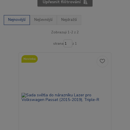
Upřesnit fiiltrování
Nejnovější
Nejlevnější
Nejdražší
Zobrazuji 1-2 z 2
strana
z 1
Novinka