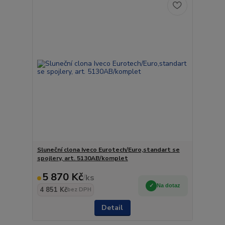
Sluneční clona Iveco Eurotech/Euro,standart se
spojlery, art. 5130AB/komplet
5 870 Kč
/
ks
Na dotaz
4 851 Kč
bez DPH
Detail