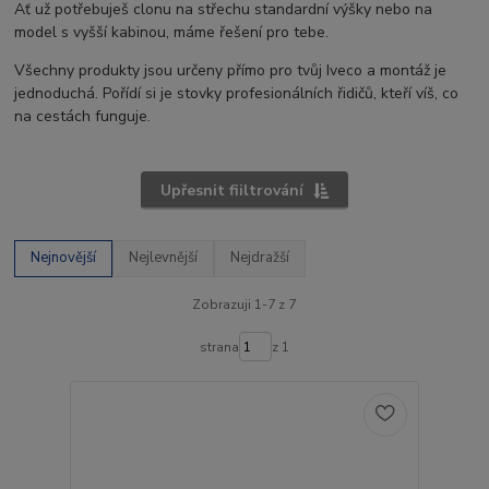
Ať už potřebuješ clonu na střechu standardní výšky nebo na
model s vyšší kabinou, máme řešení pro tebe.
Všechny produkty jsou určeny přímo pro tvůj Iveco a montáž je
jednoduchá. Pořídí si je stovky profesionálních řidičů, kteří víš, co
na cestách funguje.
Upřesnit fiiltrování
Nejnovější
Nejlevnější
Nejdražší
Zobrazuji 1-7 z 7
strana
z 1