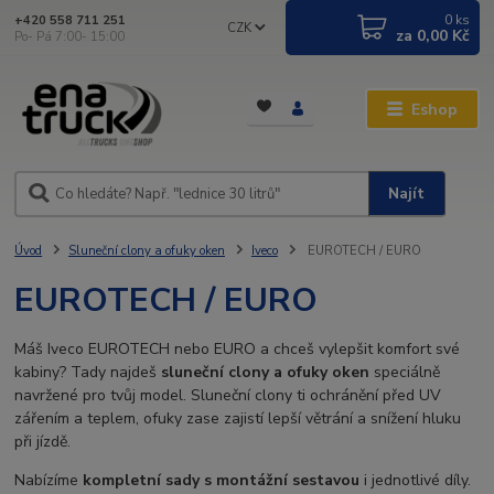
0
ks
+420 558 711 251
CZK
za
0,00 Kč
Po- Pá 7:00- 15:00
Eshop
Najít
Úvod
Sluneční clony a ofuky oken
Iveco
EUROTECH / EURO
EUROTECH / EURO
Máš Iveco EUROTECH nebo EURO a chceš vylepšit komfort své
kabiny? Tady najdeš
sluneční clony a ofuky oken
speciálně
navržené pro tvůj model. Sluneční clony ti ochránění před UV
zářením a teplem, ofuky zase zajistí lepší větrání a snížení hluku
při jízdě.
Nabízíme
kompletní sady s montážní sestavou
i jednotlivé díly.