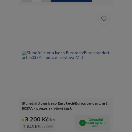
Sluneční clona Iveco Eurotech/Euro,standart, art.
5037A - pouze akrylová část
3 200 Kč
/
ks
Centrální
sklad Do 5- 7
2 645 Kč
dnů.
bez DPH