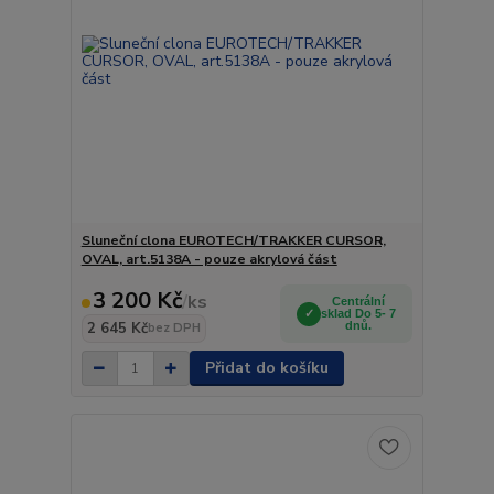
Sluneční clona EUROTECH/TRAKKER CURSOR,
OVAL, art.5138A - pouze akrylová část
3 200 Kč
/
ks
Centrální
sklad Do 5- 7
2 645 Kč
dnů.
bez DPH
Přidat do košíku