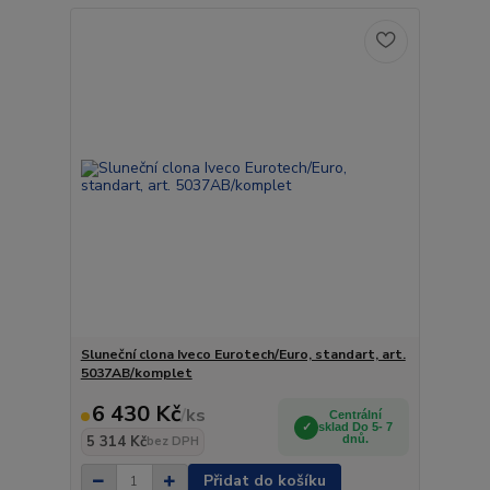
Sluneční clona Iveco Eurotech/Euro, standart, art.
5037AB/komplet
6 430 Kč
/
ks
Centrální
sklad Do 5- 7
5 314 Kč
dnů.
bez DPH
Přidat do košíku