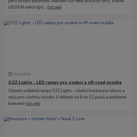
jde o osobní automobil, nákladní vůz nebo pracovní stroj, značka
LEDSON nabízí špič...
číst celé
03
.
02
.
2025
OZZ Lights - LED rampy pro osobní a off-road vozidla
Objevte světelné rampy OZZ Lights – ideální kombinace výkonu a
stylu pro všechna vozidla. S délkami od 8 do 52 palců a unikátními
funkcemi!
číst celé