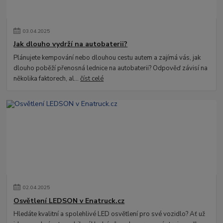
03
.
04
.
2025
Jak dlouho vydrží na autobaterii?
Plánujete kempování nebo dlouhou cestu autem a zajímá vás, jak
dlouho poběží přenosná lednice na autobaterii? Odpověď závisí na
několika faktorech, al...
číst celé
02
.
04
.
2025
Osvětlení LEDSON v Enatruck.cz
Hledáte kvalitní a spolehlivé LED osvětlení pro své vozidlo? Ať už