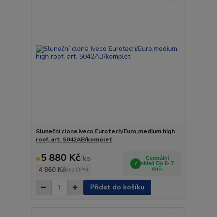
Sluneční clona Iveco Eurotech/Euro,medium high
roof, art. 5042AB/komplet
5 880 Kč
/
ks
Centrální
sklad Do 5- 7
4 860 Kč
dnů.
bez DPH
Přidat do košíku