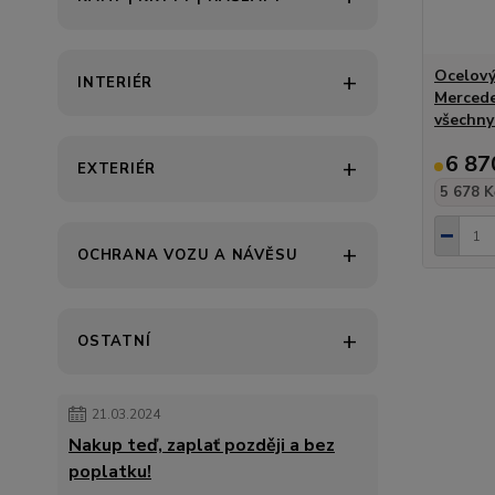
Ocelový
INTERIÉR
Mercede
všechny
6 87
EXTERIÉR
5 678 K
OCHRANA VOZU A NÁVĚSU
OSTATNÍ
21.03.2024
Nakup teď, zaplať později a bez
poplatku!