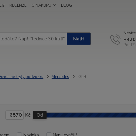
I?
RECENZE
O NÁKUPU
BLOG
Nevíte
Najít
+420
Po- Pá
chranné kryty podvozku
Mercedes
GLB
Kč
Od
adem
Novinka
Nyní levněji !