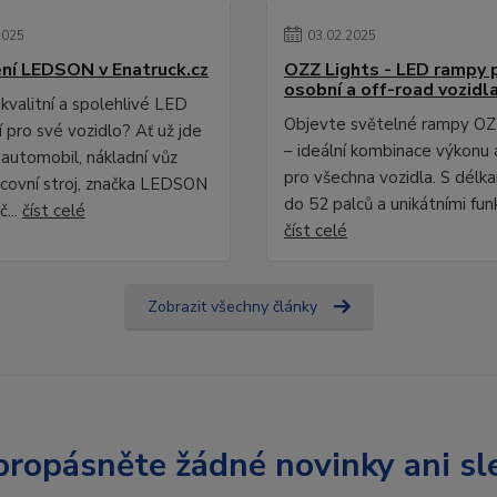
2025
03
.
02
.
2025
ní LEDSON v Enatruck.cz
OZZ Lights - LED rampy 
osobní a off-road vozidl
kvalitní a spolehlivé LED
Objevte světelné rampy OZ
 pro své vozidlo? Ať už jde
– ideální kombinace výkonu 
 automobil, nákladní vůz
pro všechna vozidla. S délk
covní stroj, značka LEDSON
do 52 palců a unikátními fun
č...
číst celé
číst celé
Zobrazit všechny články
ropásněte žádné novinky ani sl