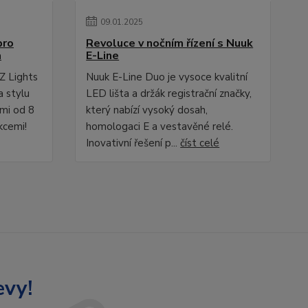
09
.
01
.
2025
pro
Revoluce v nočním řízení s Nuuk
a
E-Line
Z Lights
Nuuk E-Line Duo je vysoce kvalitní
a stylu
LED lišta a držák registrační značky,
ami od 8
který nabízí vysoký dosah,
kcemi!
homologaci E a vestavěné relé.
Inovativní řešení p...
číst celé
evy!