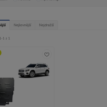
ější
Nejlevnější
Nejdražší
1-1 z 1