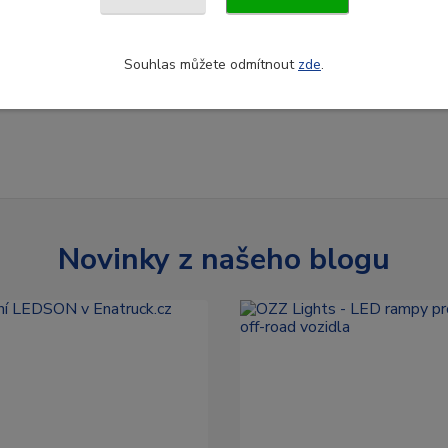
Souhlas můžete odmítnout
zde
.
Novinky z našeho blogu