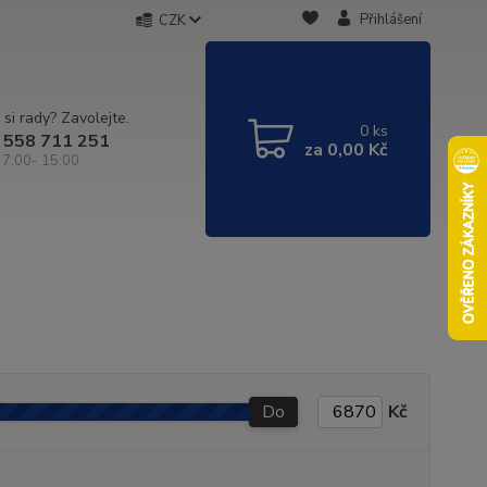
Přihlášení
CZK
 si rady? Zavolejte.
0
ks
 558 711 251
za
0,00 Kč
 7:00- 15:00
Do
Kč