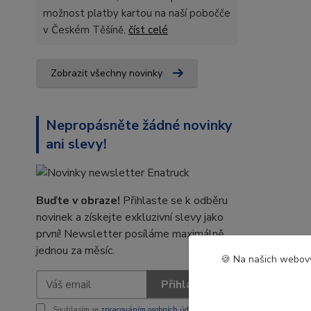
možnost platby kartou na naší pobočče
v Českém Těšíně.
číst celé
Zobrazit všechny novinky
Nepropásněte žádné novinky
ani slevy!
Buďte v obraze!
Přihlaste se k odběru
novinek a získejte exkluzivní slevy jako
první! Newsletter posíláme maximálně
jednou za měsíc.
🍪 Na našich webový
Přihlásit se
Souhlasím se
zpracováním osobních údajů
za účelem