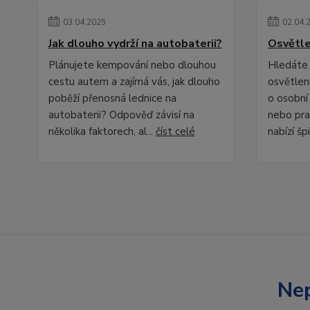
03
.
04
.
2025
02
.
04
.
Jak dlouho vydrží na autobaterii?
Osvětle
Plánujete kempování nebo dlouhou
Hledáte 
cestu autem a zajímá vás, jak dlouho
osvětlení
poběží přenosná lednice na
o osobní
autobaterii? Odpověď závisí na
nebo pra
několika faktorech, al...
číst celé
nabízí špi
Nep