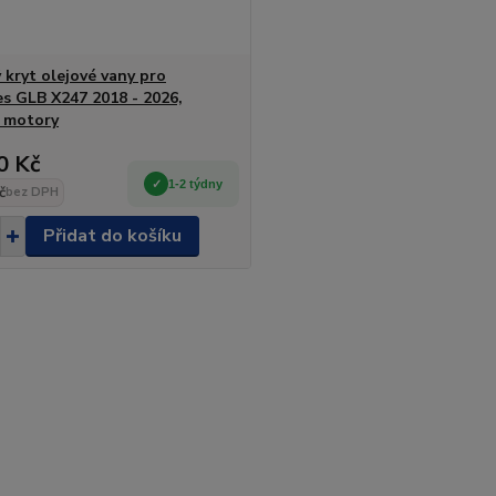
 kryt olejové vany pro
s GLB X247 2018 - 2026,
 motory
0 Kč
1-2 týdny
č
bez DPH
Přidat do košíku