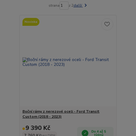
strana
z 2
další
Novinka
Boční rámy z nerezové oceli - Ford Transit
Custom (2018 - 2023)
9 390 Kč
Do 4 až 5
7 760 Kč
týdnů
bez DPH