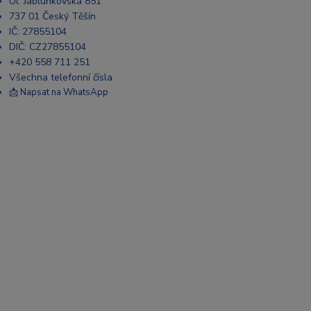
Ul. Jablunkovská 851
737 01 Český Těšín
IČ: 27855104
DIČ: CZ27855104
+420 558 711 251
Všechna telefonní čísla
📩 Napsat na WhatsApp