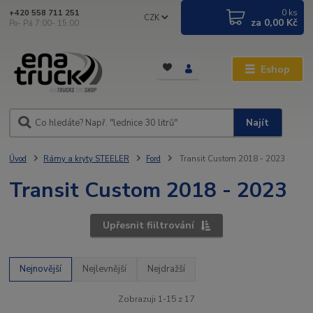
0
ks
+420 558 711 251
CZK
za
0,00 Kč
Po- Pá 7:00- 15:00
Eshop
Najít
Úvod
Rámy a kryty STEELER
Ford
Transit Custom 2018 - 2023
Transit Custom 2018 - 2023
Upřesnit fiiltrování
Nejnovější
Nejlevnější
Nejdražší
Zobrazuji 1-15 z 17