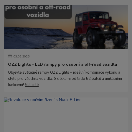
03
.
02
.
2025
OZZ Lights - LED rampy pro osobní a off-road vozidla
Objevte světelné rampy OZZ Lights – ideální kombinace výkonu a
stylu pro všechna vozidla. S délkami od 8 do 52 palců a unikátními
funkcemi!
číst celé