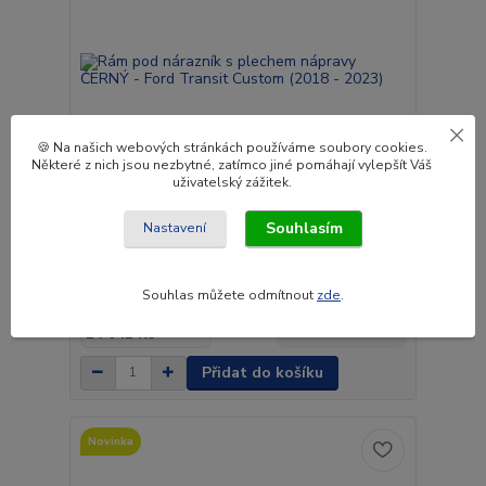
🍪 Na našich webových stránkách používáme soubory cookies.
Některé z nich jsou nezbytné, zatímco jiné pomáhají vylepšít Váš
uživatelský zážitek.
Souhlasím
Nastavení
Rám pod nárazník s plechem nápravy ČERNÝ -
Ford Transit Custom (2018 - 2023)
Souhlas můžete odmítnout
zde
.
16 990 Kč
Do 4 až 5
14 041 Kč
týdnů
bez DPH
Přidat do košíku
Novinka