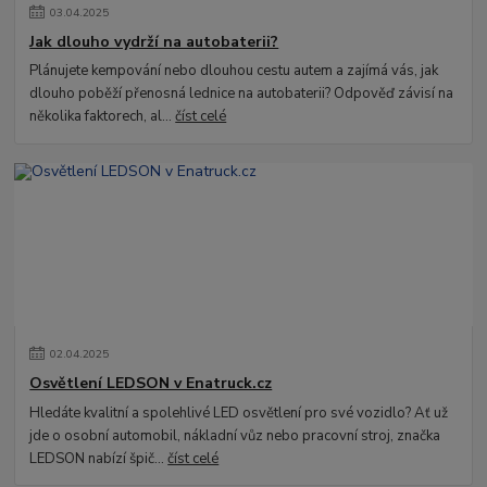
03
.
04
.
2025
Jak dlouho vydrží na autobaterii?
Plánujete kempování nebo dlouhou cestu autem a zajímá vás, jak
dlouho poběží přenosná lednice na autobaterii? Odpověď závisí na
několika faktorech, al...
číst celé
02
.
04
.
2025
Osvětlení LEDSON v Enatruck.cz
Hledáte kvalitní a spolehlivé LED osvětlení pro své vozidlo? Ať už
jde o osobní automobil, nákladní vůz nebo pracovní stroj, značka
LEDSON nabízí špič...
číst celé