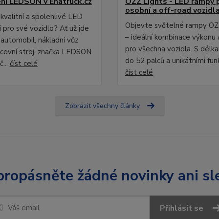
ní LEDSON v Enatruck.cz
OZZ Lights - LED rampy 
osobní a off-road vozidl
kvalitní a spolehlivé LED
Objevte světelné rampy OZ
 pro své vozidlo? Ať už jde
– ideální kombinace výkonu 
 automobil, nákladní vůz
pro všechna vozidla. S délk
covní stroj, značka LEDSON
do 52 palců a unikátními fun
č...
číst celé
číst celé
Zobrazit všechny články
ropásněte žádné novinky ani sl
Přihlásit se