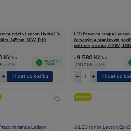
covní světlo Ledson Hydra2 9-
LED Pracovní rampa Ledson 
00lm, 145mm, 30W, R10
červeným a oranžovým pozi
světlem, strobo, 9-36V, 18
0 Kč
9 580 Kč
/
ks
/
ks
Do 2 až 3
č
týdnů
7 917 Kč
bez DPH
bez DPH
Přidat do košíku
Přidat do ko
Novinka