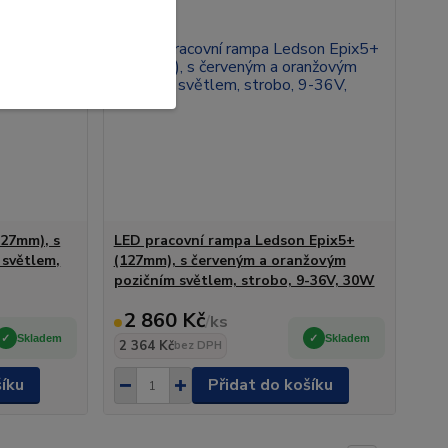
127mm), s
LED pracovní rampa Ledson Epix5+
 světlem,
(127mm), s červeným a oranžovým
pozičním světlem, strobo, 9-36V, 30W
2 860 Kč
/
ks
Skladem
Skladem
2 364 Kč
bez DPH
šíku
Přidat do košíku