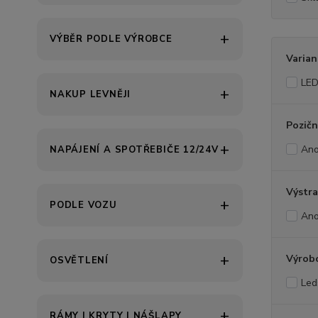
VÝBĚR PODLE VÝROBCE
Varian
LE
NAKUP LEVNĚJI
Pozičn
An
NAPÁJENÍ A SPOTŘEBIČE 12/24V
Výstra
PODLE VOZU
An
Výrob
OSVĚTLENÍ
Led
RÁMY | KRYTY | NÁŠLAPY