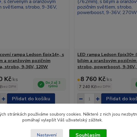
covní rampa Ledson Epix14+, s
LED rampa Ledson Epix30+ 
m a oranžovým pozičním
bílým a oranžovým pozičním
a, strobo, 9-36V, 120W
strobo, powerboost, 9-36V
0 Kč
8 760 Kč
/
ks
/
ks
Do 2 až 3
č
týdnů
7 240 Kč
bez DPH
bez DPH
Přidat do košíku
Přidat do ko
ch stránkách používáme soubory cookies. Některé z nich jsou nezbytné
pomáhají vylepšít Váš uživatelský zážitek.
Souhlasím
Nastavení