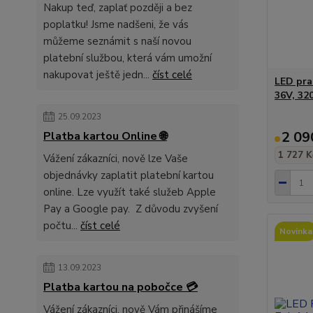
Nakup teď, zaplať později a bez
poplatku! Jsme nadšeni, že vás
můžeme seznámit s naší novou
platební službou, která vám umožní
nakupovat ještě jedn...
číst celé
LED pra
36V, 32
25.09.2023
2 09
Platba kartou Online 🌐
1 727 K
Vážení zákazníci, nově lze Vaše
objednávky zaplatit platební kartou
online. Lze využít také služeb Apple
Pay a Google pay. Z důvodu zvyšení
počtu...
číst celé
Novinka
13.09.2023
Platba kartou na pobočce 💳
Vážení zákazníci, nově Vám přinášíme