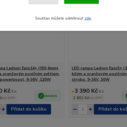
Souhlas můžete odmítnout
zde
.
pa Ledson Epix14+ (355,6mm),
LED rampa Ledson Epix5+ (
 a oranžovým pozičním světlem,
bílým a oranžovým pozičním
 powerboost, 9-36V, 120W
strobo, 9-36V, 30W
0 Kč
3 390 Kč
/
ks
/
ks
Skladem
č
2 802 Kč
bez DPH
bez DPH
Přidat do košíku
Přidat do ko