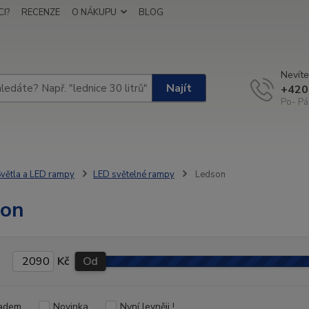
I?
RECENZE
O NÁKUPU
BLOG
Nevíte
Najít
+420
Po- Pá
větla a LED rampy
LED světelné rampy
Ledson
son
Kč
Od
adem
Novinka
Nyní levněji !