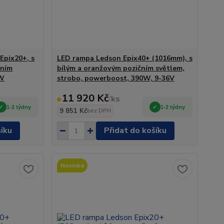
Epix20+, s
LED rampa Ledson Epix40+ (1016mm), s
čním
bílým a oranžovým pozičním světlem,
0W
strobo, powerboost, 390W, 9-36V
11 920 Kč
/
ks
1-2 týdny
1-2 týdny
9 851 Kč
bez DPH
šíku
Přidat do košíku
Novinka