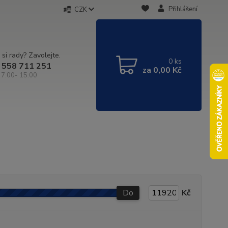
Přihlášení
CZK
 si rady? Zavolejte.
0
ks
 558 711 251
za
0,00 Kč
 7:00- 15:00
Do
Kč