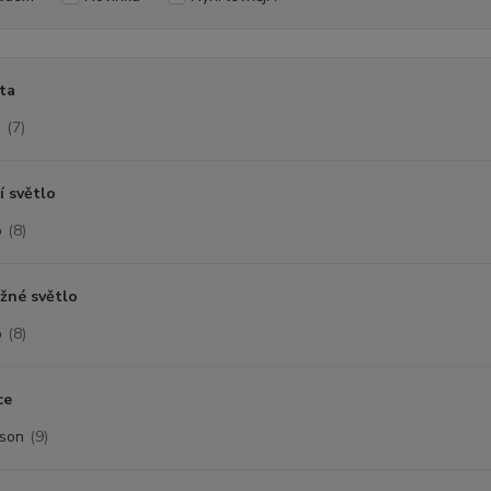
ta
D
(7)
í světlo
o
(8)
žné světlo
o
(8)
ce
son
(9)