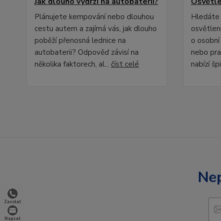
Jak dlouho vydrží na autobaterii?
Osvětle
Plánujete kempování nebo dlouhou
Hledáte 
cestu autem a zajímá vás, jak dlouho
osvětlení
poběží přenosná lednice na
o osobní
autobaterii? Odpověď závisí na
nebo pra
několika faktorech, al...
číst celé
nabízí špi
Nep
Zavolat
Napsat