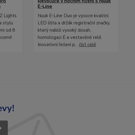
pro
Revoluce v nočním řízení s Nuuk
a
E-Line
Z Lights
Nuuk E-Line Duo je vysoce kvalitní
a stylu
LED lišta a držák registrační značky,
ami od 8
který nabízí vysoký dosah,
kcemi!
homologaci E a vestavěné relé.
Inovativní řešení p...
číst celé
evy!