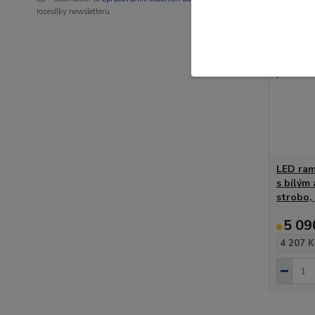
rozesílky newsletteru.
LED ram
s bílým
strobo,
5 09
4 207 K