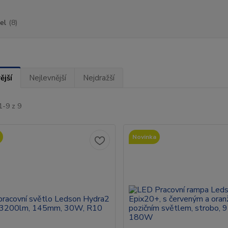
el
(8)
ější
Nejlevnější
Nejdražší
1-9 z 9
Novinka