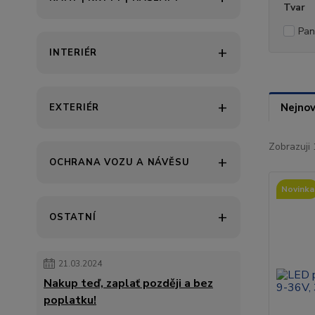
Tvar
Pan
INTERIÉR
Nejnov
EXTERIÉR
Zobrazuji 
OCHRANA VOZU A NÁVĚSU
Novinka
OSTATNÍ
21.03.2024
Nakup teď, zaplať později a bez
poplatku!