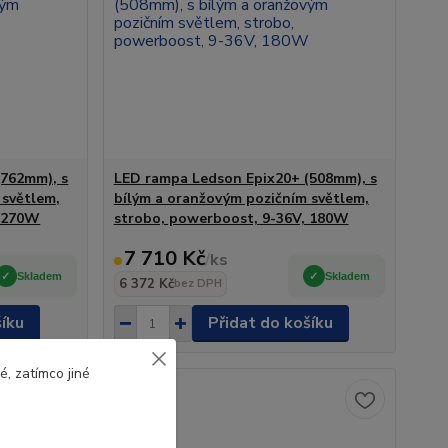
(762mm), s
LED rampa Ledson Epix20+ (508mm), s
 světlem,
bílým a oranžovým pozičním světlem,
, 270W
strobo, powerboost, 9-36V, 180W
7 710 Kč
/
ks
Skladem
Skladem
6 372 Kč
bez DPH
šíku
Přidat do košíku
, zatímco jiné