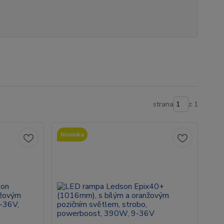
strana
z 1
Novinka