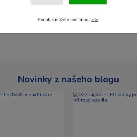
Souhlas můžete odmítnout
zde
.
Novinky z našeho blogu