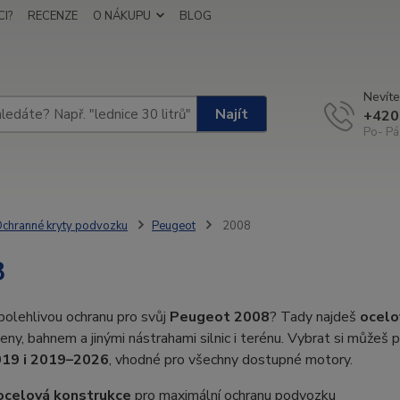
I?
RECENZE
O NÁKUPU
BLOG
Nevíte
Najít
+420
Po- Pá
chranné kryty podvozku
Peugeot
2008
8
olehlivou ochranu pro svůj
Peugeot 2008
? Tady najdeš
ocelo
ny, bahnem a jinými nástrahami silnic i terénu. Vybrat si může
19 i 2019–2026
, vhodné pro všechny dostupné motory.
ocelová konstrukce
pro maximální ochranu podvozku