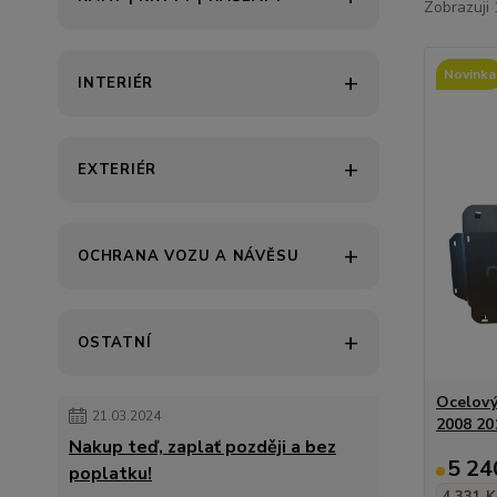
Zobrazuji 
Novinka
INTERIÉR
EXTERIÉR
OCHRANA VOZU A NÁVĚSU
OSTATNÍ
Ocelový
21.03.2024
2008 20
Nakup teď, zaplať později a bez
5 24
poplatku!