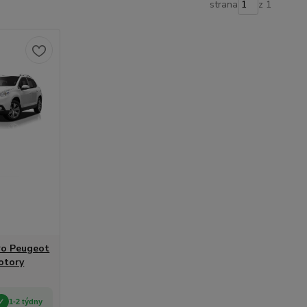
strana
z 1
pro Peugeot
otory
1-2 týdny