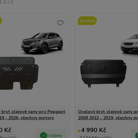
1-2 z 2
Novinka
 kryt olejové vany pro Peugeot
Ocelový kryt olejové vany 
19 - 2026, všechny motory
2008 2013 - 2019, všechny m
0 Kč
4 990 Kč
1-2 týdny
bez DPH
bez DPH