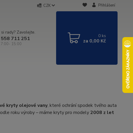
Přihlášení
CZK
 si rady? Zavolejte.
0
ks
 558 711 251
za
0,00 Kč
 7:00- 15:00
vé kryty olejové vany
, které ochrání spodek tvého auta
š podle roku výroby – máme kryty pro modely
2008 z let