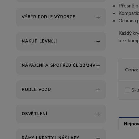
Přesně p
Kompatib
VÝBĚR PODLE VÝROBCE
Ochrana p
Každý kry
bez komp
NAKUP LEVNĚJI
NAPÁJENÍ A SPOTŘEBIČE 12/24V
Cena:
PODLE VOZU
Skl
OSVĚTLENÍ
Nejnov
RÁMY | KRYTY | NÁŠLAPY