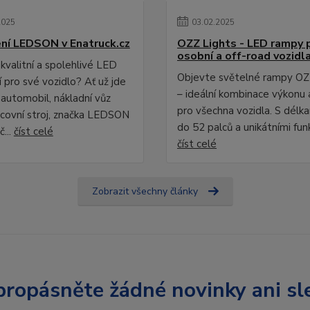
2025
03
.
02
.
2025
ní LEDSON v Enatruck.cz
OZZ Lights - LED rampy 
osobní a off-road vozidl
kvalitní a spolehlivé LED
Objevte světelné rampy OZ
 pro své vozidlo? Ať už jde
– ideální kombinace výkonu 
 automobil, nákladní vůz
pro všechna vozidla. S délk
covní stroj, značka LEDSON
do 52 palců a unikátními fun
č...
číst celé
číst celé
Zobrazit všechny články
ropásněte žádné novinky ani sl