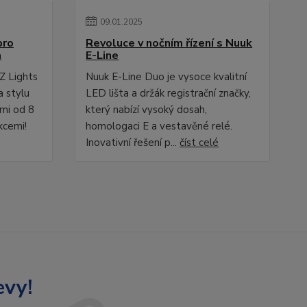
09
.
01
.
2025
pro
Revoluce v nočním řízení s Nuuk
a
E-Line
Z Lights
Nuuk E-Line Duo je vysoce kvalitní
a stylu
LED lišta a držák registrační značky,
ami od 8
který nabízí vysoký dosah,
kcemi!
homologaci E a vestavěné relé.
Inovativní řešení p...
číst celé
evy!