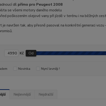
adnoucí díl
přímo pro Peugeot 2008
ilita se všemi motory daného modelu
řed poškozením olejové vany při jízdě v terénu i na běžných ces
t je navržen tak, aby přesně pasoval na konkrétní generaci vozu 
romisů.
Kč
Od
adem
Novinka
Nyní levněji !
ější
Nejlevnější
Nejdražší