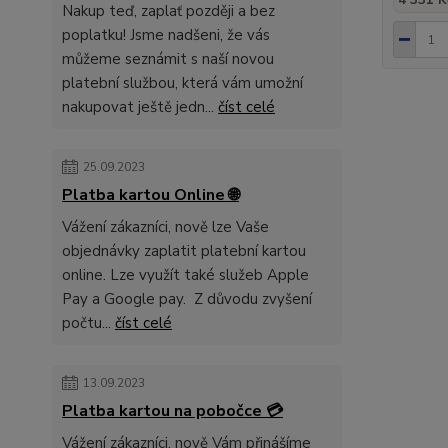
4 331 K
Nakup teď, zaplať později a bez
poplatku! Jsme nadšeni, že vás
můžeme seznámit s naší novou
platební službou, která vám umožní
nakupovat ještě jedn...
číst celé
25.09.2023
Platba kartou Online 🌐
Vážení zákazníci, nově lze Vaše
objednávky zaplatit platební kartou
online. Lze využít také služeb Apple
Pay a Google pay. Z důvodu zvyšení
počtu...
číst celé
13.09.2023
Platba kartou na pobočce 💳
Vážení zákazníci, nově Vám přinášíme