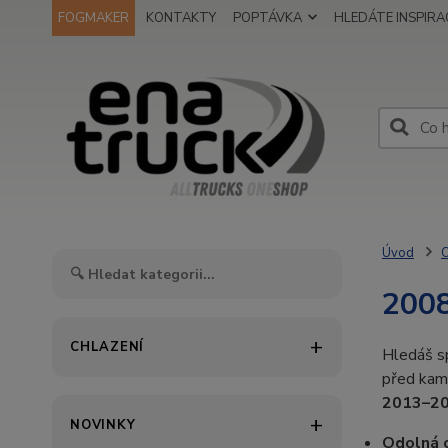
FOGMAKER
KONTAKTY
POPTÁVKA
HLEDÁTE INSPIRAC
Úvod
O
200
CHLAZENÍ
Hledáš sp
před kame
2013–20
NOVINKY
Odolná 