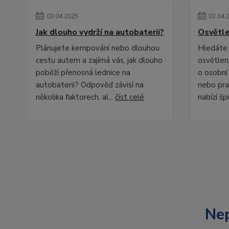
03
.
04
.
2025
02
.
04
.
Jak dlouho vydrží na autobaterii?
Osvětle
Plánujete kempování nebo dlouhou
Hledáte 
cestu autem a zajímá vás, jak dlouho
osvětlení
poběží přenosná lednice na
o osobní
autobaterii? Odpověď závisí na
nebo pra
několika faktorech, al...
číst celé
nabízí špi
Nep