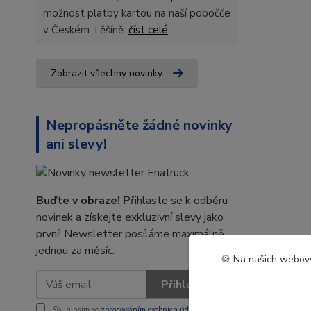
možnost platby kartou na naší pobočče
v Českém Těšíně.
číst celé
Zobrazit všechny novinky
Nepropásněte žádné novinky
ani slevy!
Buďte v obraze!
Přihlaste se k odběru
novinek a získejte exkluzivní slevy jako
první! Newsletter posíláme maximálně
jednou za měsíc.
🍪 Na našich webový
Přihlásit se
Souhlasím se
zpracováním osobních údajů
za účelem