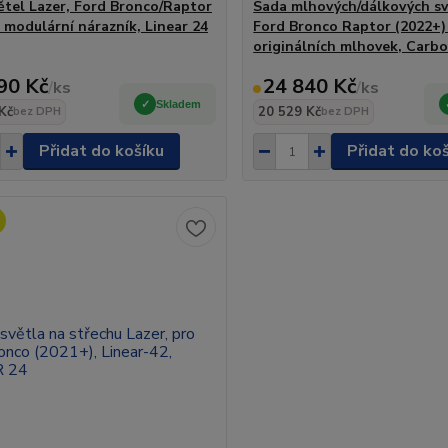
ětel Lazer, Ford Bronco/Raptor
Sada mlhových/dálkových sv
, modulární nárazník, Linear 24
Ford Bronco Raptor (2022+)
originálních mlhovek, Carb
90 Kč
24 840 Kč
/
ks
/
ks
Skladem
Kč
20 529 Kč
bez DPH
bez DPH
Přidat do košíku
Přidat do ko