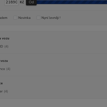
Kč
Od
adem
Novinka
Nyní levněji !
a vozu
RD
(4)
 vozu
nco
(4)
ce
er
(4)