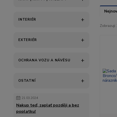
Nejnov
INTERIÉR
Zobrazuji 
EXTERIÉR
OCHRANA VOZU A NÁVĚSU
OSTATNÍ
21.03.2024
Nakup teď, zaplať později a bez
poplatku!