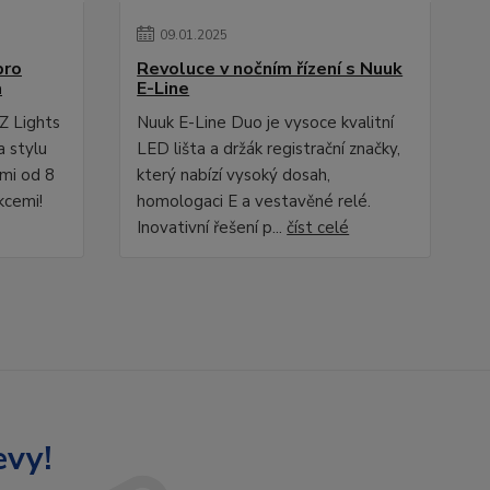
09
.
01
.
2025
pro
Revoluce v nočním řízení s Nuuk
a
E-Line
Z Lights
Nuuk E-Line Duo je vysoce kvalitní
a stylu
LED lišta a držák registrační značky,
ami od 8
který nabízí vysoký dosah,
kcemi!
homologaci E a vestavěné relé.
Inovativní řešení p...
číst celé
evy!