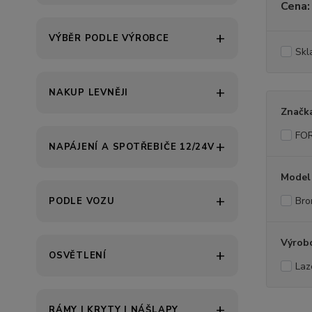
Cena:
VÝBĚR PODLE VÝROBCE
Skl
NAKUP LEVNĚJI
Značk
FO
NAPÁJENÍ A SPOTŘEBIČE 12/24V
Model
Bro
PODLE VOZU
Výrob
OSVĚTLENÍ
Laz
RÁMY | KRYTY | NÁŠLAPY