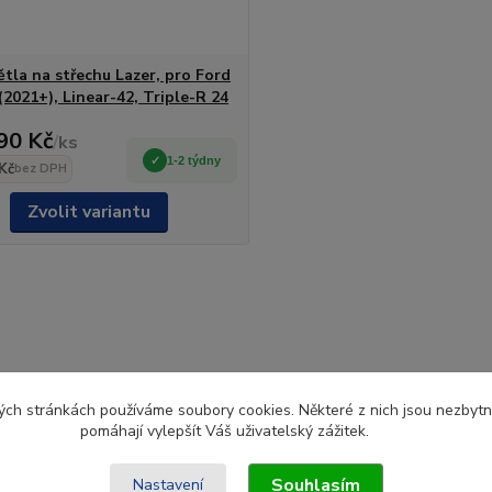
ětla na střechu Lazer, pro Ford
(2021+), Linear-42, Triple-R 24
90 Kč
/
ks
1-2 týdny
Kč
bez DPH
Zvolit variantu
ch stránkách používáme soubory cookies. Některé z nich jsou nezbytné
pomáhají vylepšít Váš uživatelský zážitek.
Souhlasím
Nastavení