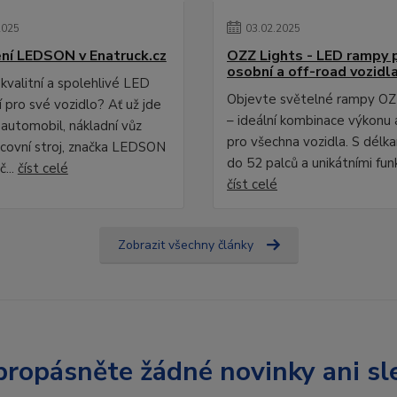
2025
03
.
02
.
2025
ní LEDSON v Enatruck.cz
OZZ Lights - LED rampy 
osobní a off-road vozidl
kvalitní a spolehlivé LED
Objevte světelné rampy OZ
 pro své vozidlo? Ať už jde
– ideální kombinace výkonu 
 automobil, nákladní vůz
pro všechna vozidla. S délk
covní stroj, značka LEDSON
do 52 palců a unikátními fun
č...
číst celé
číst celé
Zobrazit všechny články
ropásněte žádné novinky ani sl