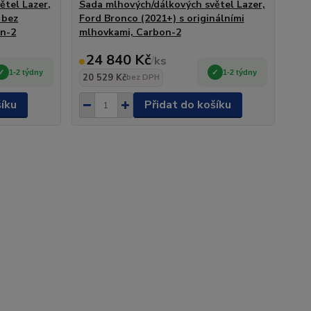
ětel Lazer,
Sada mlhových/dálkových světel Lazer,
 bez
Ford Bronco (2021+) s originálními
on-2
mlhovkami, Carbon-2
24 840 Kč
/
ks
1-2 týdny
1-2 týdny
20 529 Kč
bez DPH
šíku
Přidat do košíku