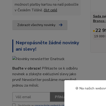
možnost platby kartou na naší pobočče
v Českém Těšíně.
číst celé
Sada sv
Bronco 
Zobrazit všechny novinky
22 9
19 000 
Nepropásněte žádné novinky
ani slevy!
Buďte v obraze!
Přihlaste se k odběru
novinek a získejte exkluzivní slevy jako
první! Newsletter posíláme maximálně
jednou za měsíc.
🍪 Na našich webový
Přihlásit se
Souhlasím se
zpracováním osobních údajů
za účelem