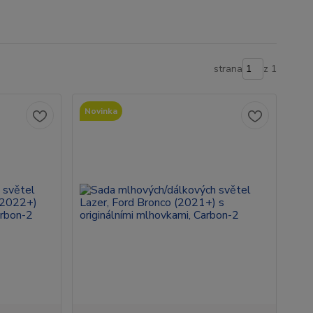
strana
z 1
Novinka