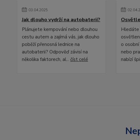
03
.
04
.
2025
02
.
04
.
Jak dlouho vydrží na autobaterii?
Osvětle
Plánujete kempování nebo dlouhou
Hledáte 
cestu autem a zajímá vás, jak dlouho
osvětlení
poběží přenosná lednice na
o osobní
autobaterii? Odpověď závisí na
nebo pra
několika faktorech, al...
číst celé
nabízí špi
Nep