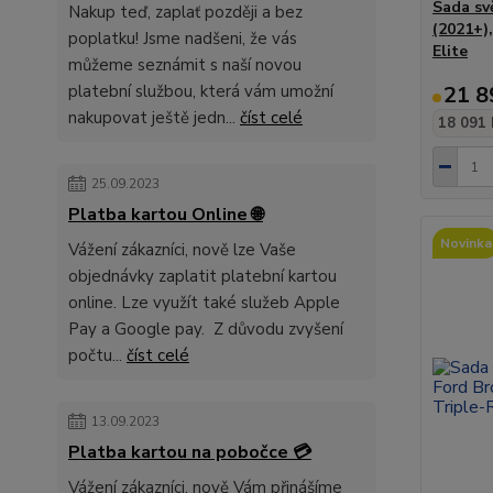
Sada sv
Nakup teď, zaplať později a bez
(2021+)
poplatku! Jsme nadšeni, že vás
Elite
můžeme seznámit s naší novou
platební službou, která vám umožní
21 8
nakupovat ještě jedn...
číst celé
18 091 
25.09.2023
Platba kartou Online 🌐
Novinka
Vážení zákazníci, nově lze Vaše
objednávky zaplatit platební kartou
online. Lze využít také služeb Apple
Pay a Google pay. Z důvodu zvyšení
počtu...
číst celé
13.09.2023
Platba kartou na pobočce 💳
Vážení zákazníci, nově Vám přinášíme