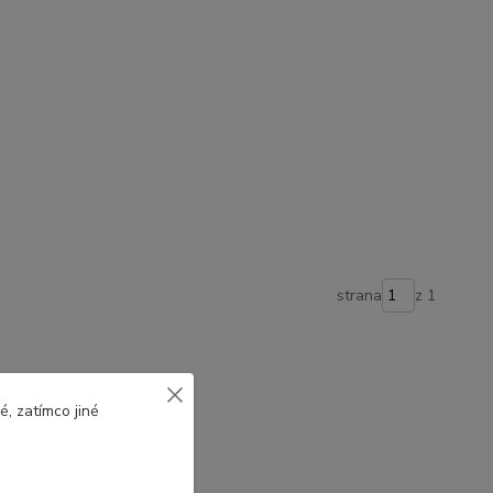
strana
z 1
, zatímco jiné