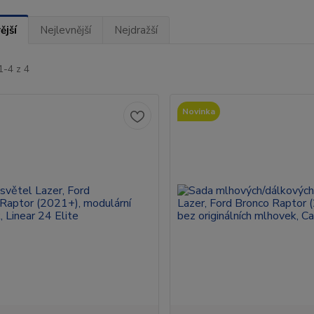
ější
Nejlevnější
Nejdražší
1-4 z 4
Novinka