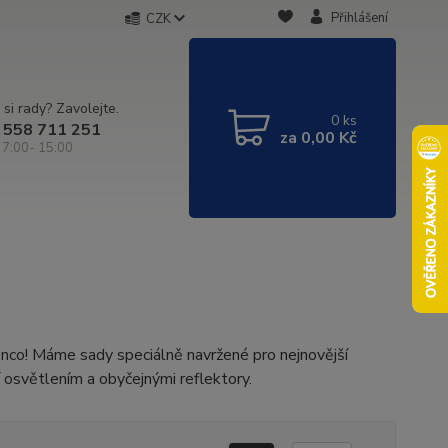
Přihlášení
CZK
 si rady? Zavolejte.
0
ks
 558 711 251
za
0,00 Kč
 7:00- 15:00
nco! Máme sady speciálně navržené pro nejnovější
 osvětlením a obyčejnými reflektory.