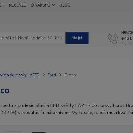
I?
RECENZE
O NÁKUPU
BLOG
Nevíte
Najít
+420
Po- Pá
větla do masky LAZER
Ford
Bronco
co
i cestu s profesionálními LED světly LAZER do masky Fordu Bro
(2021+) s modulárním nárazníkem. Vyzkoušej rozdíl mezi kvalitní