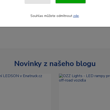
Souhlas můžete odmítnout
zde
.
Novinky z našeho blogu