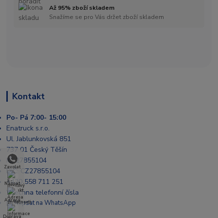
Až 95% zboží skladem
Snažíme se pro Vás držet zboží skladem
Kontakt
Po- Pá 7:00- 15:00
Enatruck s.r.o.
Ul. Jablunkovská 851
737 01 Český Těšín
IČ: 27855104
Zavolat
DIČ: CZ27855104
+420 558 711 251
Napsat
Všechna telefonní čísla
Adresa
📩 Napsat na WhatsApp
Doprava