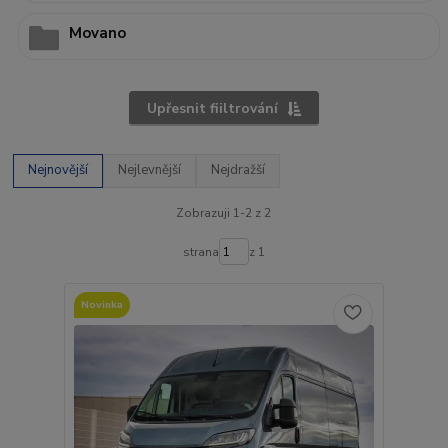
Movano
Upřesnit fiiltrování
Nejnovější
Nejlevnější
Nejdražší
Zobrazuji 1-2 z 2
strana
z 1
Novinka