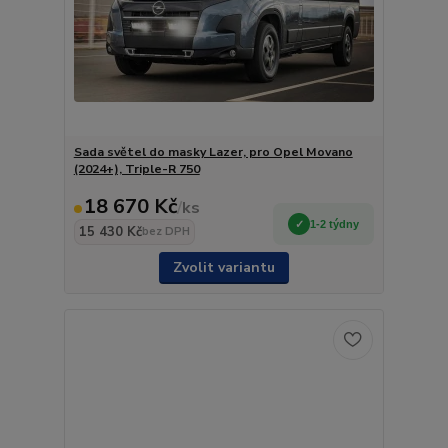
Sada světel do masky Lazer, pro Opel Movano
(2024+), Triple-R 750
18 670 Kč
/
ks
1-2 týdny
15 430 Kč
bez DPH
Zvolit variantu