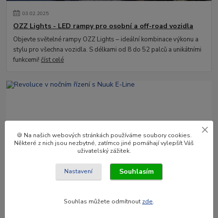
03
.
02
.
2025
OZZ Lights - LED rampy pro osobní a off-road vozidla
Objevte světelné rampy OZZ Lights – ideální kombinace výkonu a
stylu pro všechna vozidla. S délkami od 8 do 52 palců a unikátními
funkcemi!
číst celé
🍪 Na našich webových stránkách používáme soubory cookies.
Některé z nich jsou nezbytné, zatímco jiné pomáhají vylepšít Váš
uživatelský zážitek.
09
.
01
.
2025
Souhlasím
Nastavení
Revoluce v nočním řízení s Nuuk E-Line
Nuuk E-Line Duo je vysoce kvalitní LED lišta a držák registrační
Souhlas můžete odmítnout
zde
.
značky, který nabízí vysoký dosah, homologaci E a vestavěné relé.
Inovativní řešení p...
číst celé