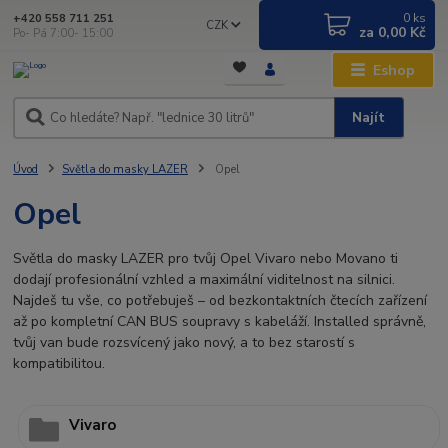
0
ks
+420 558 711 251
CZK
za
0,00 Kč
Po- Pá 7:00- 15:00
Eshop
Najít
Úvod
Světla do masky LAZER
Opel
Opel
Světla do masky LAZER pro tvůj Opel Vivaro nebo Movano ti
dodají profesionální vzhled a maximální viditelnost na silnici.
Najdeš tu vše, co potřebuješ – od bezkontaktních čtecích zařízení
až po kompletní CAN BUS soupravy s kabeláží. Installed správně,
tvůj van bude rozsvícený jako nový, a to bez starostí s
kompatibilitou.
Vivaro