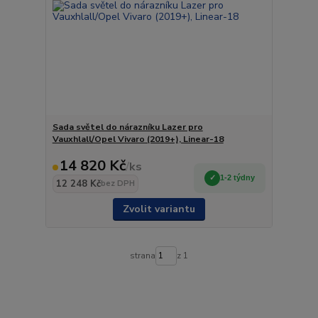
Sada světel do nárazníku Lazer pro
Vauxhlall/Opel Vivaro (2019+), Linear-18
14 820 Kč
/
ks
1-2 týdny
12 248 Kč
bez DPH
Zvolit variantu
strana
z 1